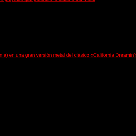
: también ayudan a crecer a toda...
nia) en una gran versión metal del clásico «California Dreamin'
le Bohdanova (Ignea) y Karmen Klinc (Venus 5)...
e pone en palabras y sonidos las emociones que atraviesan...