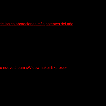
a de las colaboraciones más potentes del año
as que buscan dejar una marca. «Pesadillas», la...
 en su nuevo álbum «Widowmaker Express»
egresa con «Widowmaker Express», un nuevo álbum profundamente