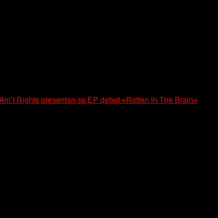
a los oyentes a su universo salvaje y teatral...
n’t Rights presentan su EP debut «Rotten In The Brain»
, lanzó su EP debut, «Rotten In The Brain»,...
 regresa con un nuevo sencillo, «UA2069», fruto de sus recient