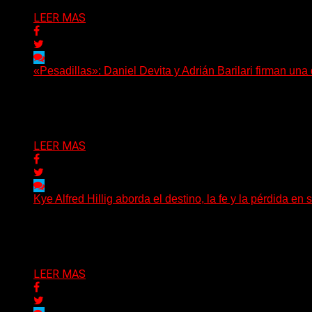
LEER MAS
«Pesadillas»: Daniel Devita y Adrián Barilari firman un
Hay canciones que nacen para acompañar un momento y otr
Delta 80
06/08/2026
LEER MAS
Kye Alfred Hillig aborda el destino, la fe y la pérdida
(No Rules) El cantautor de Tacoma, Kye Alfred Hillig, r
Delta 80
06/08/2026
LEER MAS