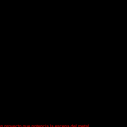
brir preguntas. En ese territorio, donde el sonido...
un proyecto que potencia la escena del metal