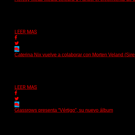
Hay proyectos que no solo crecen con el paso del tiempo
Delta 80
07/08/2026
LEER MAS
Caterina Nix vuelve a colaborar con Morten Veland (Sire
La vocalista chilena de Chaos Magic participa junto a Hel
Delta 80
07/08/2026
LEER MAS
Glassrows presenta “Vértigo”, su nuevo álbum
(Elvis Attack) Glassrows presenta «Vértigo», un álbum qu
Delta 80
07/08/2026