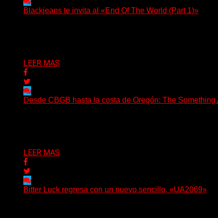
Blackjeans te invita al «End Of The World (Part 1)»
(Tallulah PR) Hoy, el artista neoyorquino Blackjeans invita 
Delta 80
06/08/2026
LEER MAS
Desde CBGB hasta la costa de Oregón: The Something Ai
(No Rules) The Something Ain’t Rights, de Astoria, Oregón
Delta 80
05/08/2026
LEER MAS
Bitter Luck regresa con un nuevo sencillo, «UA2069»
(Brian Heason HBM Promotions/Music Plugger) Bitter Luck