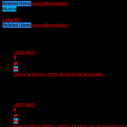
Related Items
musica
Novedades
Musica
24/04/2025
Delta 80
Related Items
musica
Novedades
Puede interesarte
LEER MAS
Gotra: la música como territorio de búsqueda
Hay músicas que buscan respuestas y otras que prefieren a
Delta 80
08/08/2026
LEER MAS
Heresy Metal Media celebra 14 años: el crecimiento de 