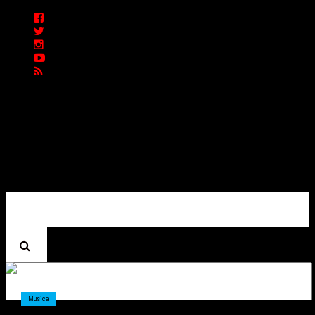
ENTREVISTAS
PREMIOS
PRODUCCIONES
PROGRAMACION
CONTACTO
Homepage
Musica