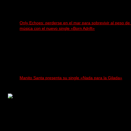
Only Echoes: perderse en el mar para sobrevivir al peso de 
música con el nuevo single «Born Adrift»
Manito Santa presenta su single «Nada para la Gilada»
Rock, pop, metal, hard rock, dance, electrónica, etc.
Música las 24 horas todo el año sin cambiar de emisora.
Sitio creado por SOLUMEDIA.COM.AR ©
Comunicate con Nosotros