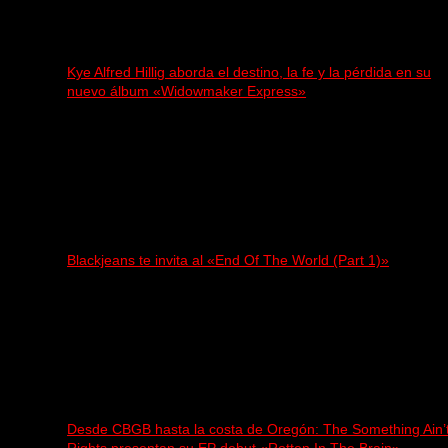
Kye Alfred Hillig aborda el destino, la fe y la pérdida en su
nuevo álbum «Widowmaker Express»
Blackjeans te invita al «End Of The World (Part 1)»
Desde CBGB hasta la costa de Oregón: The Something Ain’
Rights presentan su EP debut «Rotten In The Brain»