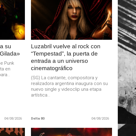
LEER
MAS
a su
Luzabril vuelve al rock con
 Gilada»
“Tempestad”, la puerta de
entrada a un universo
de Punk
cinematográfico
ta en
ra...
(SG) La cantante, compositora y
realizadora argentina inaugura con su
nuevo single y videoclip una etapa
artística...
04/08/2026
Delta 80
04/08/2026