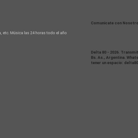
Comunicate con Nosotr
a, etc. Música las 24 horas todo el año
Delta 80 - 2026. Transmi
Bs. As., Argentina. Whats
tener un espacio: delta8