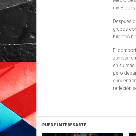
Medio Oest
my Bloody 
Después de
grupos com
Kilpatric 
El comport
zumban en 
en su más 
pero debaj
encuentran
reflexión 
PUEDE INTERESARTE