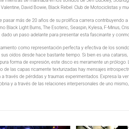
e mientras se marinaba en los sonidos de Jeff Buckley, Soundgard
Valentine, David Bowie, Black Rebel. Club de Motociclistas y mu
 pasar más de 20 años de su prolífica carrera contribuyendo a e
o Black Light Burns, The Esoteric, Seaspin, Kylesa, F-Minus, Cris
ha dado un paso adelante para presentar esta fascinante y conm
amiento como representación perfecta y efectiva de los sonido
sus oídos desde hace bastante tiempo. Si bien es una catarsis,
pura forma de expresión, este disco es meramente un prólogo. L
o de las capas ricamente texturizadas hay mensajes introspecti
 a través de pérdidas y traumas experimentados. Expresa la ve
sobria y a través de las relaciones interpersonales de uno mismo,