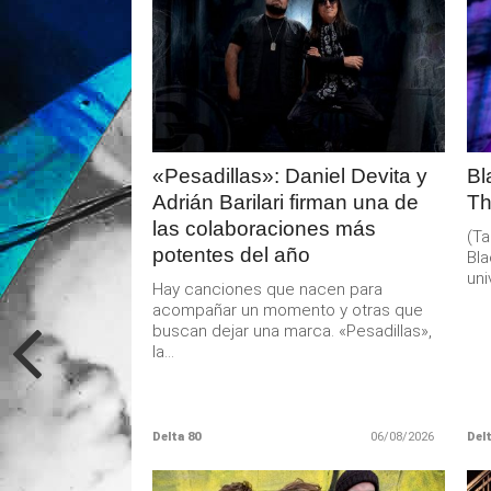
LEER
MAS
«Pesadillas»: Daniel Devita y
Bl
Adrián Barilari firman una de
Th
las colaboraciones más
(Ta
potentes del año
Bla
uni
Hay canciones que nacen para
acompañar un momento y otras que
buscan dejar una marca. «Pesadillas»,
la...
Delta 80
06/08/2026
Delt