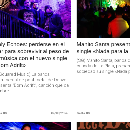
LEER
LEER
MAS
MAS
ly Echoes: perderse en el
Manito Santa present
r para sobrevivir al peso de
single «Nada para la
 música con el nuevo single
(SG) Manito Santa, banda 
orn Adrift»
oriunda de La Plata, presen
sociedad su single «Nada pa
Squared Music) La banda
trumental de post-metal de Denver
senta “Born Adrift”, canción que da
bre...
a 80
04/08/2026
Delta 80