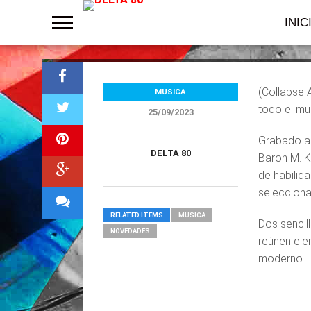
Dance»
INIC
(Collapse 
MUSICA
todo el mu
25/09/2023
Grabado a 
DELTA 80
Baron M. K
de habilid
selecciona
RELATED ITEMS
MUSICA
Dos sencil
NOVEDADES
reúnen ele
moderno.