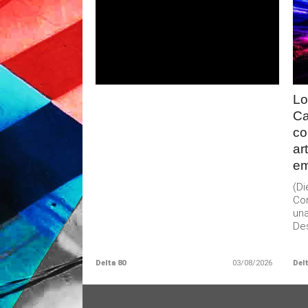
LEER
MAS
Lo
Ca
co
ar
em
(D
Con
una
Des
Delta 80
03/08/2026
Delt