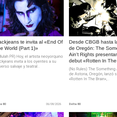
LEER
LEER
MAS
MAS
ackjeans te invita al «End Of
Desde CBGB hasta la
e World (Part 1)»
de Oregón: The Som
Ain’t Rights present
llulah PR) Hoy, el artista neoyorquino
debut «Rotten In The
ckjeans invita a los oyentes a su
verso salvaje y teatral...
(No Rules) The Something Ai
de Astoria, Oregón, lanzó s
«Rotten In The Brain»,...
a 80
06/08/2026
Delta 80