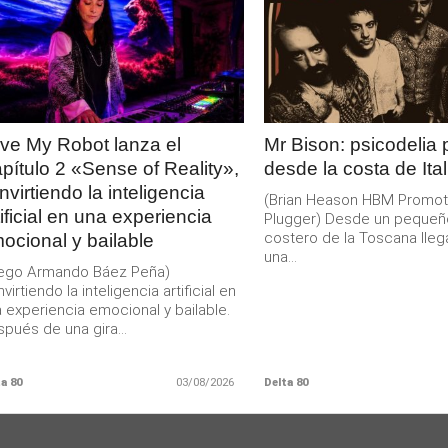
LEER
LEER
MAS
MAS
ve My Robot lanza el
Mr Bison: psicodelia
pítulo 2 «Sense of Reality»,
desde la costa de Ital
nvirtiendo la inteligencia
(Brian Heason HBM Promot
tificial en una experiencia
Plugger) Desde un pequeñ
costero de la Toscana lleg
ocional y bailable
una...
iego Armando Báez Peña)
virtiendo la inteligencia artificial en
 experiencia emocional y bailable.
pués de una gira...
a 80
03/08/2026
Delta 80