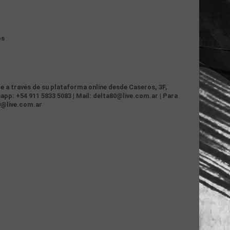
os
te a través de su plataforma online desde Caseros, 3F,
app: +54 911 5833 5083 | Mail: delta80@live.com.ar | Para
0@live.com.ar