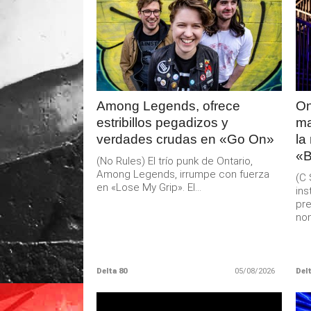
LEER
MAS
Among Legends, ofrece
On
estribillos pegadizos y
ma
verdades crudas en «Go On»
la
«B
(No Rules) El trío punk de Ontario,
Among Legends, irrumpe con fuerza
(C 
en «Lose My Grip». El...
ins
pre
nom
Delta 80
05/08/2026
Delt