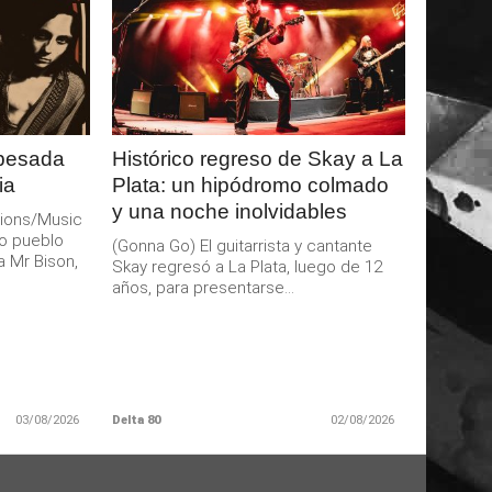
LEER
MAS
 pesada
Histórico regreso de Skay a La
ia
Plata: un hipódromo colmado
y una noche inolvidables
ions/Music
o pueblo
(Gonna Go) El guitarrista y cantante
a Mr Bison,
Skay regresó a La Plata, luego de 12
años, para presentarse...
03/08/2026
Delta 80
02/08/2026