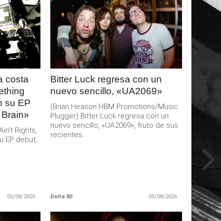
LEER
MAS
 costa
Bitter Luck regresa con un
ething
nuevo sencillo, «UA2069»
an su EP
(Brian Heason HBM Promotions/Music
 Brain»
Plugger) Bitter Luck regresa con un
nuevo sencillo, «UA2069», fruto de sus
n’t Rights,
recientes...
u EP debut,
05/08/2026
Delta 80
05/08/2026