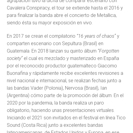
agrupación tuvo la dicha de compartir escenario con
Cavalera Conspiracy, el tour se extiende hasta el 2016 y
para finalizar la banda abre el concierto de Metallica,
siendo ésta su mayor exposición en vivo.
En 2017 se crean el compilatorio
“16 years of chaos”
y
comparten escenario con Sepultura (Brasil) en
Guatemala. En 2018 lanzan su quinto álbum
“Forgotten
society”
el cual es mezclado y masterizado en España
por el reconocido productor guatemalteco Giacomo
Buonafina y rápidamente recibe excelentes revisiones a
nivel nacional e internacional, se realizan fechas junto a
las bandas Vader (Polonia), Nervosa (Brasil), Ian
(Argentina) cómo parte de la promoción del álbum. En el
2020 por la pandemia, la banda realiza un paro
obligatorio, haciendo unas presentaciones virtuales.
Iniciando el 2021 son invitados en el festival en línea Tico
Sound (Costa Rica) junto a excelentes bandas
latinoamericanas, de Estados Unidos y Europa, en ese