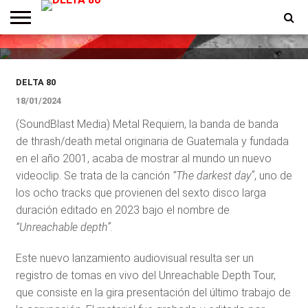
Requiem presenta el videoclip
de «The Darkest Day»
ENTREVISTAS
PREMIOS
PRODUCCIONES
PROGRAMACION
CONTACTO
HOMEPAGE
DELTA 80
18/01/2024
(SoundBlast Media) Metal Requiem, la banda de banda
de thrash/death metal originaria de Guatemala y fundada
en el año 2001, acaba de mostrar al mundo un nuevo
videoclip. Se trata de la canción
“The darkest day”
, uno de
los ocho tracks que provienen del sexto disco larga
duración editado en 2023 bajo el nombre de
“Unreachable depth”
.
Este nuevo lanzamiento audiovisual resulta ser un
registro de tomas en vivo del Unreachable Depth Tour,
que consiste en la gira presentación del último trabajo de