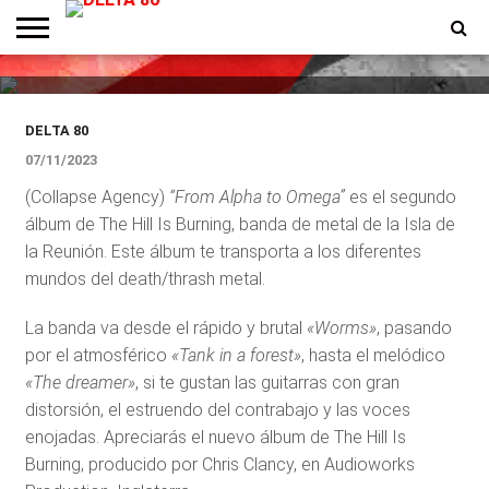
The Hill Is Burning lanza nuevo
álbum “From Alpha To Omega”
ENTREVISTAS
PREMIOS
PRODUCCIONES
PROGRAMACION
CONTACTO
HOMEPAGE
DELTA 80
07/11/2023
(Collapse Agency)
“From Alpha to Omega”
es el segundo
álbum de The Hill Is Burning, banda de metal de la Isla de
la Reunión. Este álbum te transporta a los diferentes
mundos del death/thrash metal.
La banda va desde el rápido y brutal
«Worms»
, pasando
por el atmosférico
«Tank in a forest»
, hasta el melódico
«The dreamer»
, si te gustan las guitarras con gran
distorsión, el estruendo del contrabajo y las voces
enojadas. Apreciarás el nuevo álbum de The Hill Is
Burning, producido por Chris Clancy, en Audioworks