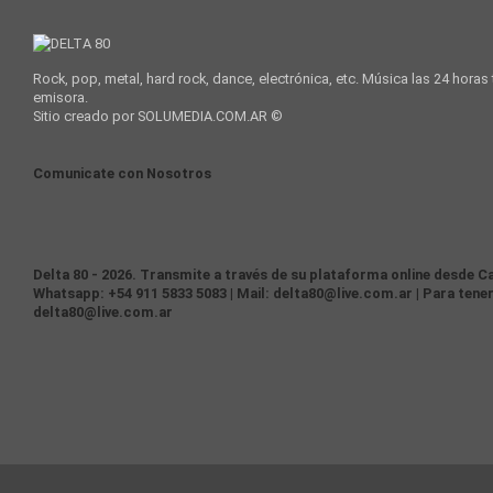
Rock, pop, metal, hard rock, dance, electrónica, etc. Música las 24 horas
emisora.
Sitio creado por SOLUMEDIA.COM.AR ©
Comunicate con Nosotros
Delta 80 - 2026. Transmite a través de su plataforma online desde Ca
Whatsapp: +54 911 5833 5083 | Mail: delta80@live.com.ar | Para tener
delta80@live.com.ar