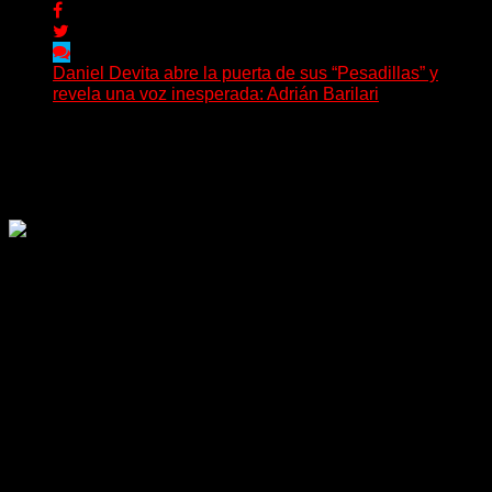
Daniel Devita abre la puerta de sus “Pesadillas” y
revela una voz inesperada: Adrián Barilari
La canción todavía no fue publicada oficialmente, pero
Daniel Devita ya dejó escuchar un adelanto y confirmó...
Delta 80
02/08/2026
Rock, pop, metal, hard rock, dance, electrónica, etc. Música
las 24 horas todo el año sin cambiar de emisora.
Sitio creado por SOLUMEDIA.COM.AR ©
Comunicate con Nosotros
Delta 80 - 2026. Transmite a través de
su plataforma online desde Caseros,
3F, Bs. As., Argentina. Whatsapp: +54