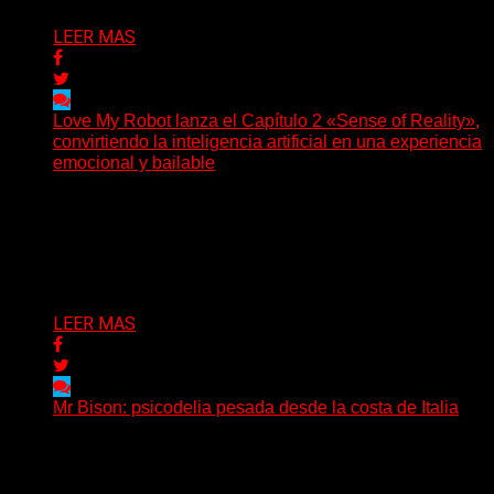
LEER MAS
Love My Robot lanza el Capítulo 2 «Sense of Reality»,
convirtiendo la inteligencia artificial en una experiencia
emocional y bailable
(Diego Armando Báez Peña) Convirtiendo la inteligencia
artificial en una experiencia emocional y bailable.
Después de una gira...
Delta 80
03/08/2026
LEER MAS
Mr Bison: psicodelia pesada desde la costa de Italia
(Brian Heason HBM Promotions/Music Plugger) Desde
un pequeño pueblo costero de la Toscana llega Mr
Bison, una...