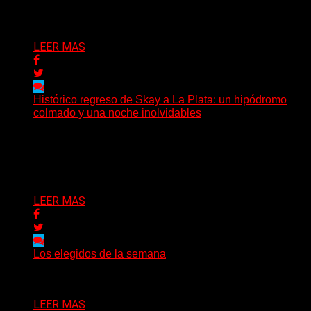
Delta 80
03/08/2026
LEER MAS
Histórico regreso de Skay a La Plata: un hipódromo
colmado y una noche inolvidables
(Gonna Go) El guitarrista y cantante Skay regresó a La
Plata, luego de 12 años, para presentarse...
Delta 80
02/08/2026
LEER MAS
Los elegidos de la semana
Delta 80
02/08/2026
LEER MAS