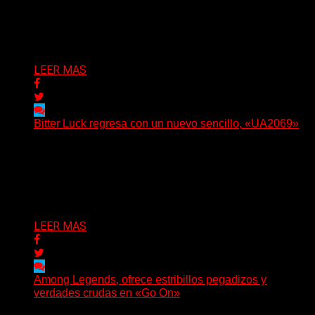
(No Rules) The Something Ain’t Rights, de Astoria,
Oregón, lanzó su EP debut, «Rotten In The Brain»,...
Delta 80
05/08/2026
LEER MAS
Bitter Luck regresa con un nuevo sencillo, «UA2069»
(Brian Heason HBM Promotions/Music Plugger) Bitter
Luck regresa con un nuevo sencillo, «UA2069», fruto de
sus recientes...
Delta 80
05/08/2026
LEER MAS
Among Legends, ofrece estribillos pegadizos y
verdades crudas en «Go On»