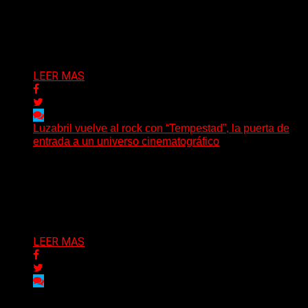
(SG) Manito Santa, banda de Punk oriunda de La Plata,
presenta en sociedad su single «Nada para...
Delta 80
04/08/2026
LEER MAS
Luzabril vuelve al rock con “Tempestad”, la puerta de
entrada a un universo cinematográfico
(SG) La cantante, compositora y realizadora argentina
inaugura con su nuevo single y videoclip una etapa
artística...
Delta 80
04/08/2026
LEER MAS
Delta 80
03/08/2026