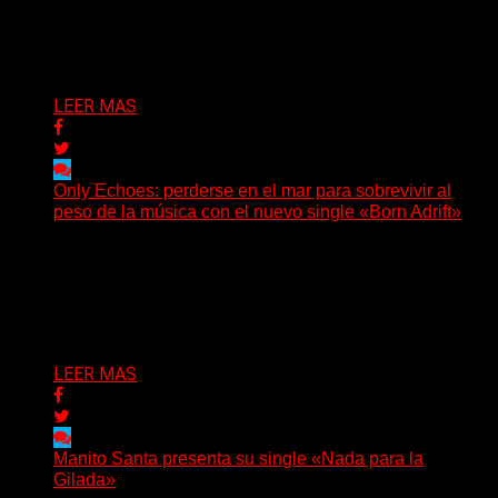
(No Rules) El trío punk de Ontario, Among Legends,
irrumpe con fuerza en «Lose My Grip». El...
Delta 80
05/08/2026
LEER MAS
Only Echoes: perderse en el mar para sobrevivir al
peso de la música con el nuevo single «Born Adrift»
(C Squared Music) La banda instrumental de post-
metal de Denver presenta “Born Adrift”, canción que da
nombre...
Delta 80
04/08/2026
LEER MAS
Manito Santa presenta su single «Nada para la
Gilada»