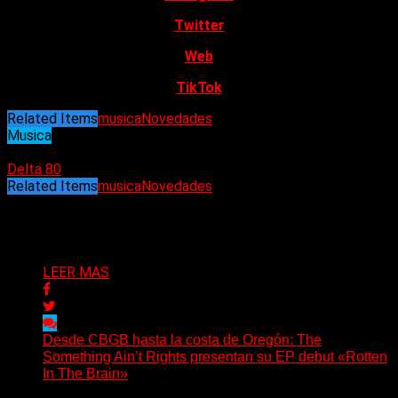
Twitter
Web
TikTok
Related Items
musica
Novedades
Musica
24/07/2022
Delta 80
Related Items
musica
Novedades
Puede interesarte
LEER MAS
Desde CBGB hasta la costa de Oregón: The
Something Ain’t Rights presentan su EP debut «Rotten
In The Brain»