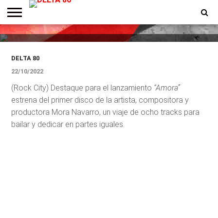
Christ0, Néctar, Sudeste Asiático
y Las Especies
ENTREVISTAS
PREMIOS
PRODUCCIONES
PROGRAMACION
CONTACTO
HOMEPAGE
DELTA 80
22/10/2022
(Rock City) Destaque para el lanzamiento
“Amora”
estrena del primer disco de la artista, compositora y
productora Mora Navarro, un viaje de ocho tracks para
bailar y dedicar en partes iguales.