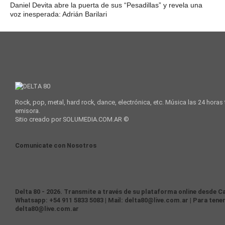
Daniel Devita abre la puerta de sus “Pesadillas” y revela una
voz inesperada: Adrián Barilari
Rock, pop, metal, hard rock, dance, electrónica, etc. Música las 24 horas
emisora.
Sitio creado por SOLUMEDIA.COM.AR ©
Comunicate con Nosotros
Delta 80 - 2026. Transmite a través de su plataforma online desde Ca
Whatsapp: +54 911 5833 5083 | Mail: delta80@live.com.ar | Para tener
delta80@live.com.ar