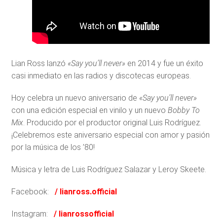
Lian Ross lanzó
«Say you’ll never»
en 2014 y fue un éxito
casi inmediato en las radios y discotecas europeas.
Hoy celebra un nuevo aniversario de
«Say you’ll never»
con una edición especial en vinilo y un nuevo
Bobby To
Mix
. Producido por el productor original Luis Rodríguez.
¡Celebremos este aniversario especial con amor y pasión
por la música de los ’80!
Música y letra de Luis Rodríguez Salazar y Leroy Skeete.
Facebook:
/ lianross.official
Instagram:
/ lianrossofficial