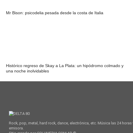
Mr Bison: psicodelia pesada desde la costa de Italia
Histórico regreso de Skay a La Plata: un hipódromo colmado y
una noche inolvidables
Rock, pop, metal, hard rock, dance, electrónica, etc. Música las 24 horas
emisora.