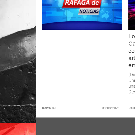
LEER
MAS
Lo
Ca
co
ar
em
(D
Con
una
Des
Delta 80
03/08/2026
Delt