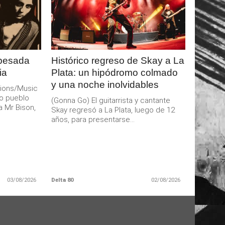
LEER
MAS
 pesada
Histórico regreso de Skay a La
ia
Plata: un hipódromo colmado
y una noche inolvidables
ions/Music
o pueblo
(Gonna Go) El guitarrista y cantante
a Mr Bison,
Skay regresó a La Plata, luego de 12
años, para presentarse...
03/08/2026
Delta 80
02/08/2026