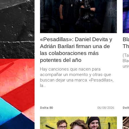
LEER
MAS
«Pesadillas»: Daniel Devita y
Bl
Adrián Barilari firman una de
Th
las colaboraciones más
(Ta
potentes del año
Bla
uni
Hay canciones que nacen para
acompañar un momento y otras que
buscan dejar una marca. «Pesadillas»,
la...
Delta 80
06/08/2026
Delt