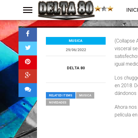
pesado y viscer
INIC
(Collapse 
MUSICA
visceral se
29/06/2022
satisfecho
igual medi
DELTA 80
Los chugge
en 2018. D
dándonos o
RELATED ITEMS
MUSICA
NOVEDADES
Ahora nos
película e