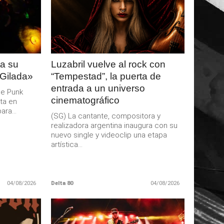
LEER
MAS
a su
Luzabril vuelve al rock con
 Gilada»
“Tempestad”, la puerta de
entrada a un universo
de Punk
cinematográfico
ta en
ra...
(SG) La cantante, compositora y
realizadora argentina inaugura con su
nuevo single y videoclip una etapa
artística...
04/08/2026
Delta 80
04/08/2026