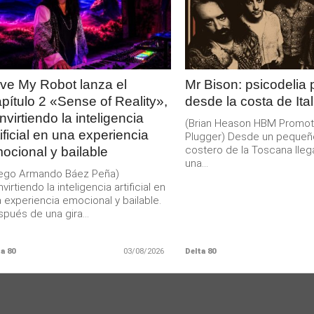
LEER
LEER
MAS
MAS
ve My Robot lanza el
Mr Bison: psicodelia
pítulo 2 «Sense of Reality»,
desde la costa de Ital
nvirtiendo la inteligencia
(Brian Heason HBM Promot
tificial en una experiencia
Plugger) Desde un pequeñ
costero de la Toscana lleg
ocional y bailable
una...
iego Armando Báez Peña)
virtiendo la inteligencia artificial en
 experiencia emocional y bailable.
pués de una gira...
a 80
03/08/2026
Delta 80