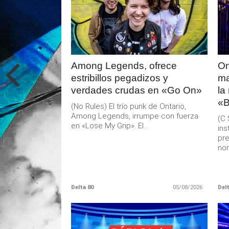
LEER
MAS
Among Legends, ofrece
On
estribillos pegadizos y
ma
verdades crudas en «Go On»
la
«B
(No Rules) El trío punk de Ontario,
Among Legends, irrumpe con fuerza
(C 
en «Lose My Grip». El...
ins
pre
nom
Delta 80
05/08/2026
Delt