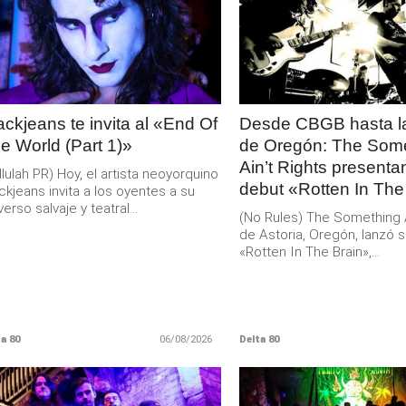
LEER
LEER
MAS
MAS
ackjeans te invita al «End Of
Desde CBGB hasta la
e World (Part 1)»
de Oregón: The Som
Ain’t Rights present
llulah PR) Hoy, el artista neoyorquino
debut «Rotten In The
ckjeans invita a los oyentes a su
verso salvaje y teatral...
(No Rules) The Something Ai
de Astoria, Oregón, lanzó s
«Rotten In The Brain»,...
a 80
06/08/2026
Delta 80