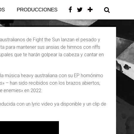
val»
OS
PRODUCCIONES
CONTACTO
australianos de Fight the Sun lanzan el pesado y
ista para mantener sus ansias de himnos con riffs
rupales que te harán golpear la cabeza y cantar en
 la música heavy australiana con su EP homónimo
s»
– han sido recibidos con los brazos abiertos,
re enemies»
en 2022.
ucida con un lyric video ya disponible y un clip de