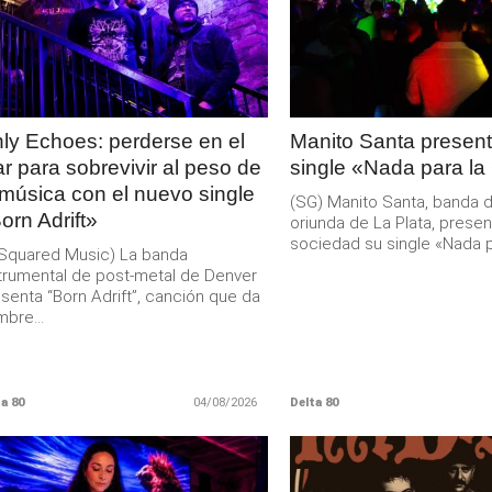
LEER
LEER
MAS
MAS
ly Echoes: perderse en el
Manito Santa present
r para sobrevivir al peso de
single «Nada para la
 música con el nuevo single
(SG) Manito Santa, banda 
orn Adrift»
oriunda de La Plata, presen
sociedad su single «Nada pa
Squared Music) La banda
trumental de post-metal de Denver
senta “Born Adrift”, canción que da
bre...
a 80
04/08/2026
Delta 80