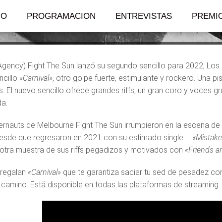
al sencillo «Carni
IO
PROGRAMACION
ENTREVISTAS
PREMI
Agency) Fight The Sun lanzó su segundo sencillo para 2022, Los 
ncillo
«Carnival»
, otro golpe fuerte, estimulante y rockero. Una p
s. El nuevo sencillo ofrece grandes riffs, un gran coro y voces g
da.
rnauts de Melbourne Fight The Sun irrumpieron en la escena de
esde que regresaron en 2021 con su estimado single –
«Mistake
tra muestra de sus riffs pegadizos y motivados con
«Friends a
 regalan
«Carnival»
que te garantiza saciar tu sed de pesadez cond
n camino. Está disponible en todas las plataformas de streaming.