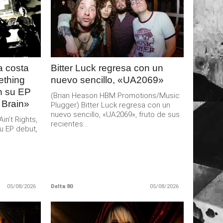
LEER
MAS
 costa
Bitter Luck regresa con un
ething
nuevo sencillo, «UA2069»
an su EP
(Brian Heason HBM Promotions/Music
 Brain»
Plugger) Bitter Luck regresa con un
nuevo sencillo, «UA2069», fruto de sus
n’t Rights,
recientes...
u EP debut,
05/08/2026
Delta 80
05/08/2026