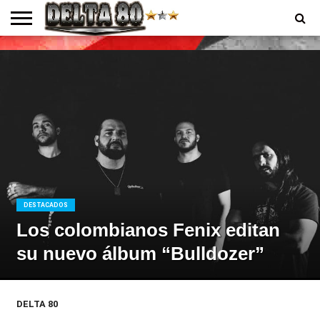
ENTREVISTAS
PREMIOS
PRODUCCIONES
PROGRAMACION
CONTACTO
HOMEPAGE
DESTACADOS
Los colombianos Fenix editan
su nuevo álbum “Bulldozer”
DELTA 80