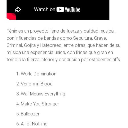
Fénix
es un proyecto lleno de fuerza y calidad musical,
con influencias de bandas como Sepultura, Grave,
Criminal, Gojira y Hatebreed, entre otras, que hacen de su
música una experiencia única, con líricas que giran en
torno a la fuerza interior y conducida por estridentes riffs.
World Domination
Venom in Blood
War Means Everything
Make You Stronger
Bulldozer
All or Nothing