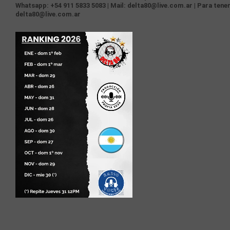
Whatsapp: +54 911 5833 5083 | Mail: delta80@live.com.ar | Para tener
delta80@live.com.ar