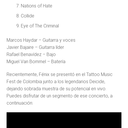
Nations of Hate
Collide
Eye of The Criminal
Marcos Haydar – Guitarra y voces
Javier Bajaire – Guitarra líder
Rafael Benavídez – Bajo
Miguel Van Bommel – Batería
Recientemente, Fénix se presentó en el Tattoo Music
Fest de Colombia junto a los legendarios Deicide,
dejando sobrada muestra de su potencial en vivo.
Puedes disfrutar de un segmento de ese concierto, a
continuación: