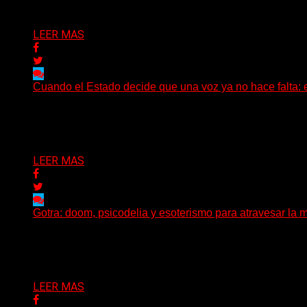
Delta 80
02/08/2026
LEER MAS
Cuando el Estado decide que una voz ya no hace falta: 
Hay noticias que se leen en pocos segundos y, sin embar
Delta 80
01/08/2026
LEER MAS
Gotra: doom, psicodelia y esoterismo para atravesar la m
Julián Barabino presenta Gotra, un nuevo proyecto que cru
Delta 80
31/07/2026
LEER MAS