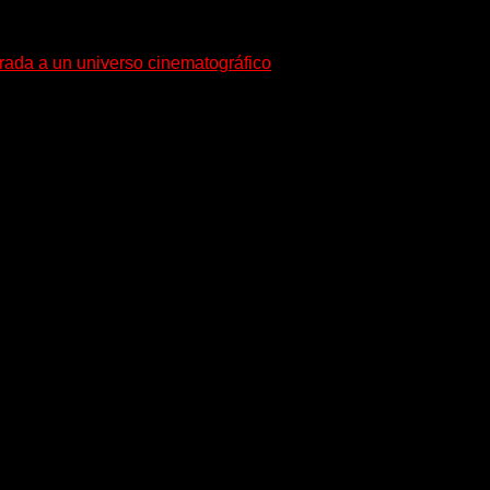
trada a un universo cinematográfico
gura con su nuevo single y videoclip una etapa artística...
equeño pueblo costero de la Toscana llega Mr Bison, una...