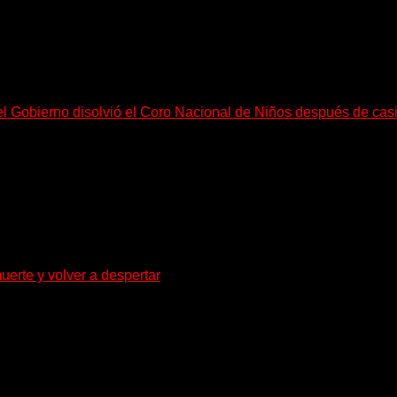
el Gobierno disolvió el Coro Nacional de Niños después de cas
go, necesitan mucho más tiempo para ser...
uerte y volver a despertar
za la densidad del doom y el metal alternativo...