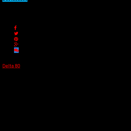
Los elegidos de la semana
Los elegidos de la semana
Delta 80
12/11/2023
Como cada semana, los 10 temas más elegidos.
Rise to it (Kiss)
Luz vulgar (Lo Que Nos Cuentan)
Tears are falling (Kiss)
We are warriors (King Kobra)
Danger (Cassidy Paris)
The grip of love (Tom Verlaine)
Pirate love (Faster Pussycat)
Bloody prophets II (FleischKrieg)