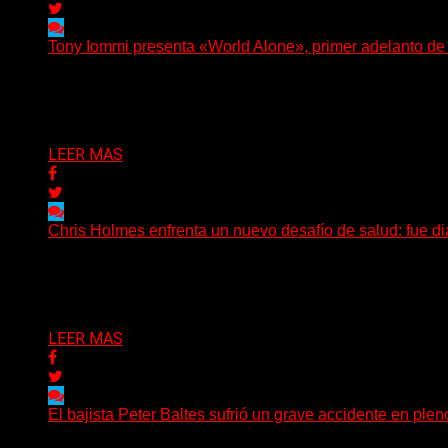
Tony Iommi presenta «World Alone», primer adelanto d
Después de más de veinte años desde su último trabajo s
Delta 80
30/07/2026
LEER MAS
Chris Holmes enfrenta un nuevo desafío de salud: fue d
El histórico guitarrista de W.A.S.P. comenzó un tratamient
Delta 80
29/07/2026
LEER MAS
El bajista Peter Baltes sufrió un grave accidente en plen