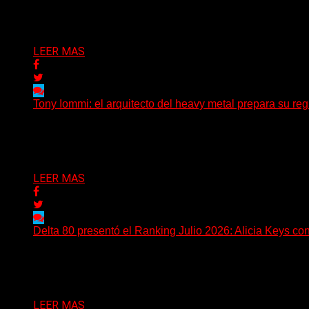
El legendario bajista alemán Peter Baltes, histórico integ
Delta 80
28/07/2026
LEER MAS
Tony Iommi: el arquitecto del heavy metal prepara su regr
A sus 78 años, Tony Iommi sigue demostrando que la crea
Delta 80
27/07/2026
LEER MAS
Delta 80 presentó el Ranking Julio 2026: Alicia Keys con
Delta 80 emitió una nueva edición del Ranking Mensual, c
Delta 80
26/07/2026
LEER MAS