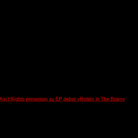
n’t Rights presentan su EP debut «Rotten In The Brain»
, lanzó su EP debut, «Rotten In The Brain»,...