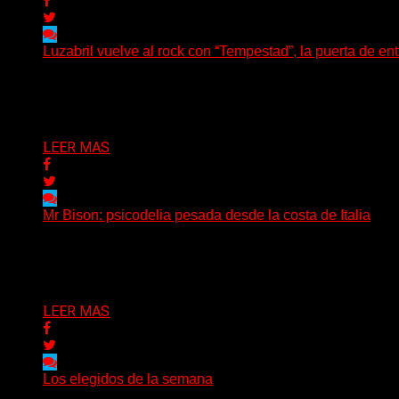
Luzabril vuelve al rock con “Tempestad”, la puerta de en
(SG) La cantante, compositora y realizadora argentina inau
Delta 80
04/08/2026
LEER MAS
Mr Bison: psicodelia pesada desde la costa de Italia
(Brian Heason HBM Promotions/Music Plugger) Desde un p
Delta 80
03/08/2026
LEER MAS
Los elegidos de la semana