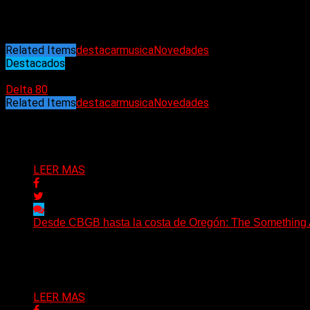
Now forever after (Kingdom Come)
Pulling me under (Album Mix) (Slighter)
Related Items
destacar
musica
Novedades
Destacados
12/11/2023
Delta 80
Related Items
destacar
musica
Novedades
Puede interesarte
LEER MAS
Desde CBGB hasta la costa de Oregón: The Something Ai
(No Rules) The Something Ain’t Rights, de Astoria, Oregón
Delta 80
05/08/2026
LEER MAS