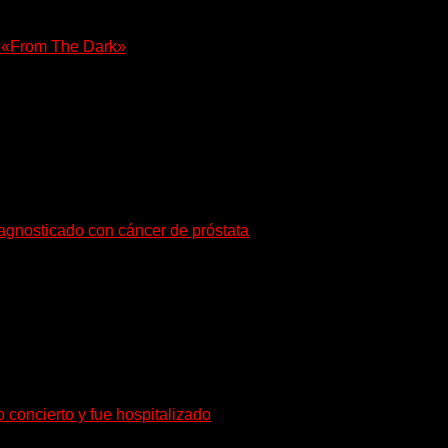
e «From The Dark»
olista, Tony Iommi confirmó el lanzamiento de...
iagnosticado con cáncer de próstata
o de radioterapia en Francia. Su esposa y mánager, Catherine...
o concierto y fue hospitalizado