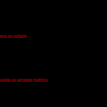
rante de Accept y actual miembro de Dirkschneider y U.D.O.,...
eso en solitario
tividad no conoce fechas de vencimiento. El...
solida un semestre histórico
orrespondiente a julio de 2026, confirmando una tendencia...