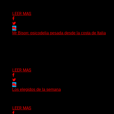
Delta 80
04/08/2026
LEER MAS
Mr Bison: psicodelia pesada desde la costa de Italia
(Brian Heason HBM Promotions/Music Plugger) Desde
un pequeño pueblo costero de la Toscana llega Mr
Bison, una...
Delta 80
03/08/2026
LEER MAS
Los elegidos de la semana
Delta 80
02/08/2026
LEER MAS