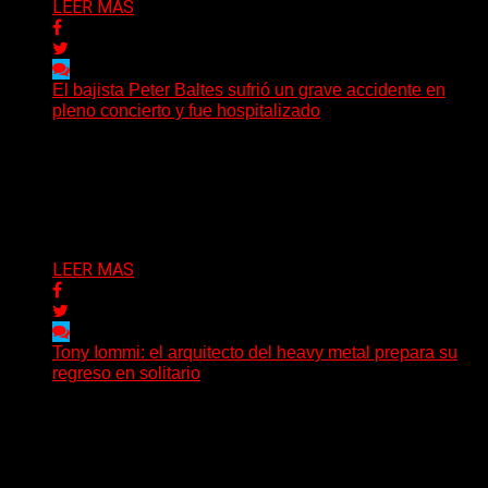
LEER MAS
El bajista Peter Baltes sufrió un grave accidente en
pleno concierto y fue hospitalizado
El legendario bajista alemán Peter Baltes, histórico
integrante de Accept y actual miembro de
Dirkschneider y U.D.O.,...
Delta 80
28/07/2026
LEER MAS
Tony Iommi: el arquitecto del heavy metal prepara su
regreso en solitario
A sus 78 años, Tony Iommi sigue demostrando que la
creatividad no conoce fechas de vencimiento. El...
Delta 80
27/07/2026