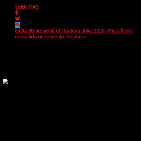
LEER MAS
Delta 80 presentó el Ranking Julio 2026: Alicia Keys
consolida un semestre histórico
Delta 80 emitió una nueva edición del Ranking Mensual,
correspondiente a julio de 2026, confirmando una
tendencia...
Delta 80
26/07/2026
Rock, pop, metal, hard rock, dance, electrónica, etc. Música
las 24 horas todo el año sin cambiar de emisora.
Sitio creado por SOLUMEDIA.COM.AR ©
Comunicate con Nosotros
Delta 80 - 2026. Transmite a través de