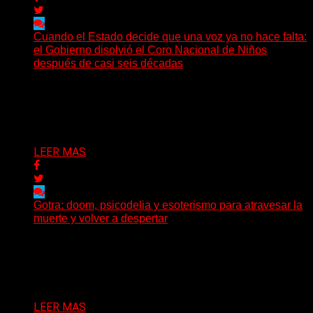
Cuando el Estado decide que una voz ya no hace falta:
el Gobierno disolvió el Coro Nacional de Niños
después de casi seis décadas
Hay noticias que se leen en pocos segundos y, sin
embargo, necesitan mucho más tiempo para ser...
Delta 80
01/08/2026
LEER MAS
Gotra: doom, psicodelia y esoterismo para atravesar la
muerte y volver a despertar
Julián Barabino presenta Gotra, un nuevo proyecto que
cruza la densidad del doom y el metal alternativo...
Delta 80
31/07/2026
LEER MAS