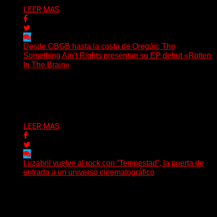
LEER MAS
Desde CBGB hasta la costa de Oregón: The
Something Ain’t Rights presentan su EP debut «Rotten
In The Brain»
(No Rules) The Something Ain’t Rights, de Astoria,
Oregón, lanzó su EP debut, «Rotten In The Brain»,...
Delta 80
05/08/2026
LEER MAS
Luzabril vuelve al rock con “Tempestad”, la puerta de
entrada a un universo cinematográfico
(SG) La cantante, compositora y realizadora argentina
inaugura con su nuevo single y videoclip una etapa
artística...