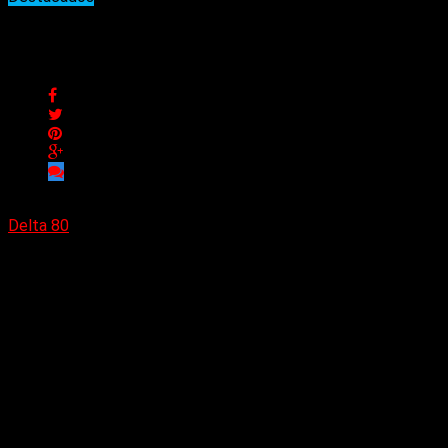
Los elegidos de la semana
Los elegidos de la semana
Delta 80
17/12/2023
Como cada semana, los 10 temas más elegidos.
New York New York (Nina Hagen)
Point of no return (H.E.A.T.)
Make believe (Ballyhoo!)
Flight of Icarus (Iron Maiden)
Fotos naked (Cande Bach)
Hells bells (AC/DC)
Bark at the moon (Ozzy Osbourne)
B.Y.H. (Hammerfall)