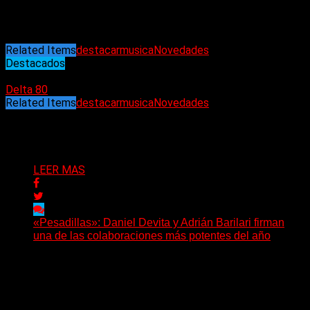
Star, star (The Rolling Stones)
Luz vulgar (Lo Que Nos Cuentan)
Related Items
destacar
musica
Novedades
Destacados
17/12/2023
Delta 80
Related Items
destacar
musica
Novedades
Puede interesarte
LEER MAS
«Pesadillas»: Daniel Devita y Adrián Barilari firman
una de las colaboraciones más potentes del año
Hay canciones que nacen para acompañar un momento
y otras que buscan dejar una marca. «Pesadillas», la...
Delta 80
06/08/2026