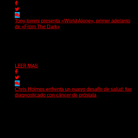
Tony Iommi presenta «World Alone», primer adelanto
de «From The Dark»
Después de más de veinte años desde su último
trabajo solista, Tony Iommi confirmó el lanzamiento de...
Delta 80
30/07/2026
LEER MAS
Chris Holmes enfrenta un nuevo desafío de salud: fue
diagnosticado con cáncer de próstata
El histórico guitarrista de W.A.S.P. comenzó un
tratamiento de radioterapia en Francia. Su esposa y
mánager, Catherine...
Delta 80
29/07/2026