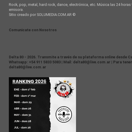
Rock, pop, metal, hard rock, dance, electrónica, etc. Música las 24 horas
emisora.
Sitio creado por SOLUMEDIA.COM.AR ©
Comunicate con Nosotros
Delta 80 - 2026. Transmite a través de su plataforma online desde Ca
Whatsapp: +54 911 5833 5083 | Mail: delta80@live.com.ar | Para tener
delta80@live.com.ar