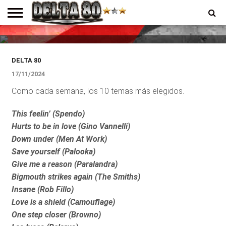
DESTACADOS
Los elegidos de la semana
ENTREVISTAS
PREMIOS
PRODUCCIONES
PROGRAMACION
CONTACTO
HOMEPAGE
DELTA 80
17/11/2024
Como cada semana, los 10 temas más elegidos.
This feelin’ (Spendo)
Hurts to be in love (Gino Vannelli)
Down under (Men At Work)
Save yourself (Palooka)
Give me a reason (Paralandra)
Bigmouth strikes again (The Smiths)
Insane (Rob Fillo)
Love is a shield (Camouflage)
One step closer (Browno)