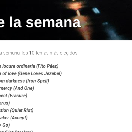
e la semana
 semana, los 10 temas más elegidos.
 locura ordinaria (Fito Páez)
 of love (Gene Loves Jezebel)
om darkness (Iron Spell)
e mercy (And One)
spect (Erasure)
arus)
tion (Quiet Riot)
aker (Accept)
y Go)