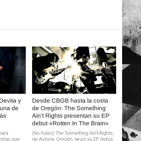
LEER
MAS
Devita y
Desde CBGB hasta la costa
 una de
de Oregón: The Something
más
Ain’t Rights presentan su EP
debut «Rotten In The Brain»
para
(No Rules) The Something Ain’t Rights,
otras que
de Astoria, Oregón, lanzó su EP debut,