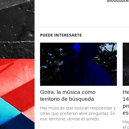
Bloodsucke
PUEDE INTERESARTE
LEER
MAS
Gotra: la música como
He
territorio de búsqueda
14
pr
Hay músicas que buscan respuestas y
es
otras que prefieren abrir preguntas. En
ese territorio, donde el sonido...
Hay
el 