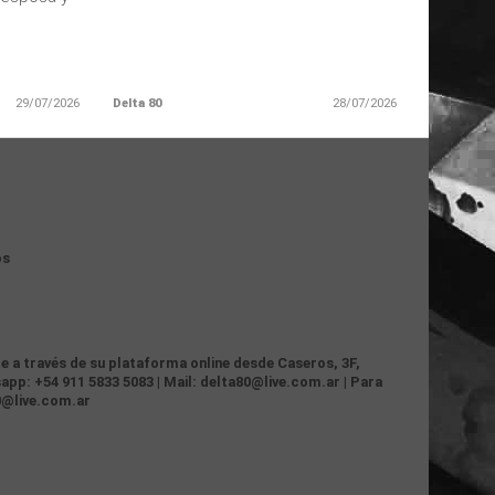
29/07/2026
Delta 80
28/07/2026
os
te a través de su plataforma online desde Caseros, 3F,
app: +54 911 5833 5083 | Mail: delta80@live.com.ar | Para
0@live.com.ar