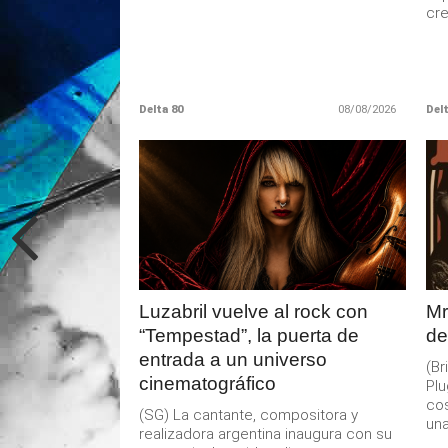
cre
Delta 80
08/08/2026
Delt
LEER
MAS
Luzabril vuelve al rock con
Mr
“Tempestad”, la puerta de
de
entrada a un universo
(B
cinematográfico
Pl
cos
(SG) La cantante, compositora y
una.
realizadora argentina inaugura con su