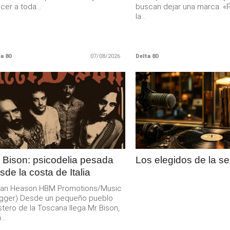
cer a toda...
buscan dejar una marca. «P
la...
a 80
07/08/2026
Delta 80
LEER
LEER
MAS
MAS
 Bison: psicodelia pesada
Los elegidos de la 
sde la costa de Italia
rian Heason HBM Promotions/Music
ugger) Desde un pequeño pueblo
tero de la Toscana llega Mr Bison,
..