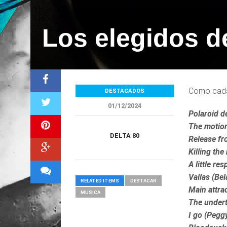
Los elegidos d
Como cada
DESTACADOS
01/12/2024
Polaroid de
The motion
DELTA 80
Release fr
Killing th
A little re
Vallas (Bel
RELATED ITEMS
DESTACAR
Main attrac
MUSICA
The undert
I go (Pegg