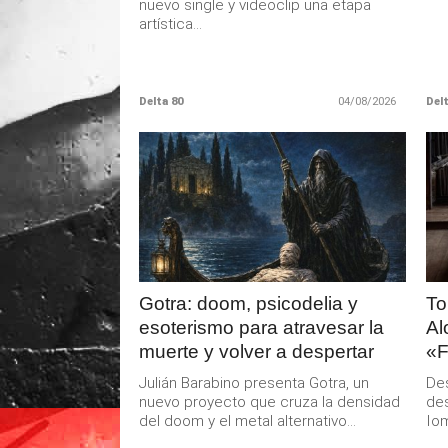
nuevo single y videoclip una etapa
artística...
Delta 80
04/08/2026
Delt
LEER
MAS
Gotra: doom, psicodelia y
To
esoterismo para atravesar la
Al
muerte y volver a despertar
«F
Julián Barabino presenta Gotra, un
De
nuevo proyecto que cruza la densidad
des
del doom y el metal alternativo...
Iom