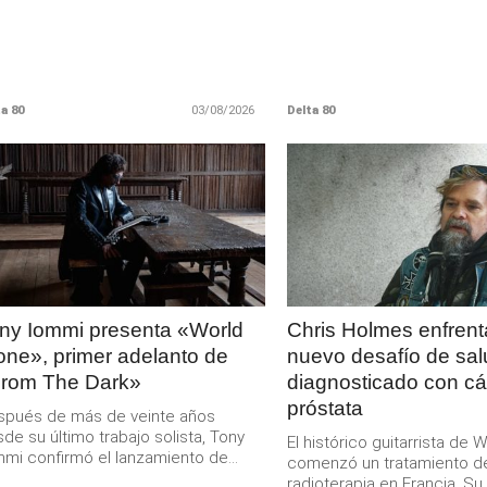
a 80
03/08/2026
Delta 80
LEER
LEER
MAS
MAS
ny Iommi presenta «World
Chris Holmes enfrent
one», primer adelanto de
nuevo desafío de sal
rom The Dark»
diagnosticado con c
próstata
spués de más de veinte años
de su último trabajo solista, Tony
El histórico guitarrista de W
mi confirmó el lanzamiento de...
comenzó un tratamiento d
radioterapia en Francia. S