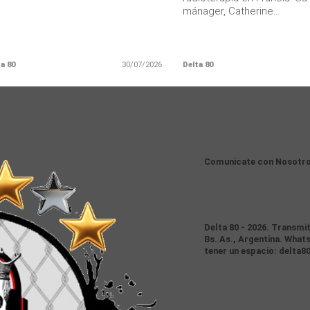
mánager, Catherine...
a 80
30/07/2026
Delta 80
Comunicate con Nosotr
Delta 80 - 2026. Transmi
Bs. As., Argentina. Whats
tener un espacio: delta8