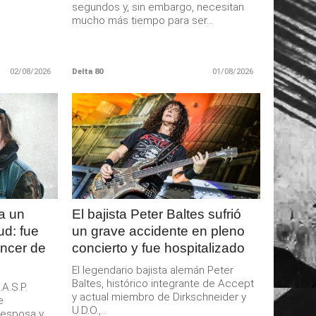
segundos y, sin embargo, necesitan
mucho más tiempo para ser...
02/08/2026
Delta 80
01/08/2026
LEER
MAS
a un
El bajista Peter Baltes sufrió
ud: fue
un grave accidente en pleno
áncer de
concierto y fue hospitalizado
El legendario bajista alemán Peter
Baltes, histórico integrante de Accept
.A.S.P.
y actual miembro de Dirkschneider y
e
U.D.O.,...
u esposa y