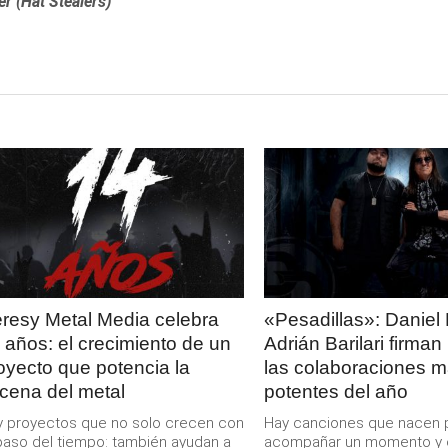
r (Hat Stealers)
LEER
LEER
MAS
MAS
resy Metal Media celebra
«Pesadillas»: Daniel 
 años: el crecimiento de un
Adrián Barilari firman
oyecto que potencia la
las colaboraciones 
cena del metal
potentes del año
 proyectos que no solo crecen con
Hay canciones que nacen 
paso del tiempo: también ayudan a
acompañar un momento y 