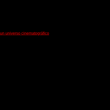
a un universo cinematográfico
n su nuevo single y videoclip una etapa artística...