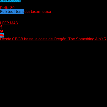
Destacados
22/12/2024
Delta 80
Related Items
destacar
musica
Puede interesarte
LEER MAS
Desde CBGB hasta la costa de Oregón: The Something Ain’t Ri
(No Rules) The Something Ain’t Rights, de Astoria, Oregón, lanzó
Delta 80
05/08/2026