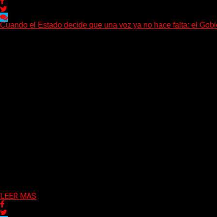
Cuando el Estado decide que una voz ya no hace falta: el Gobi
Hay noticias que se leen en pocos segundos y, sin embargo, nec
Delta 80
01/08/2026
LEER MAS