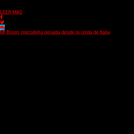
LEER MAS
Mr Bison: psicodelia pesada desde la costa de Italia
(Brian Heason HBM Promotions/Music Plugger) Desde un pequeño
Delta 80
03/08/2026