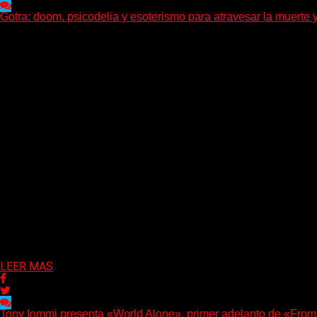
Gotra: doom, psicodelia y esoterismo para atravesar la muerte y
Julián Barabino presenta Gotra, un nuevo proyecto que cruza la d
Delta 80
31/07/2026
LEER MAS
Tony Iommi presenta «World Alone», primer adelanto de «Fro