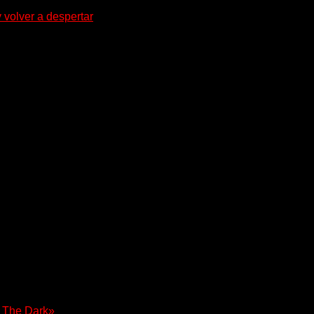
 volver a despertar
ensidad del doom y el metal alternativo...
m The Dark»