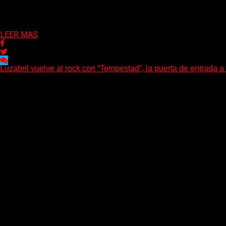
LEER MAS
Luzabril vuelve al rock con “Tempestad”, la puerta de entrada 
(SG) La cantante, compositora y realizadora argentina inaugura co
Delta 80
04/08/2026