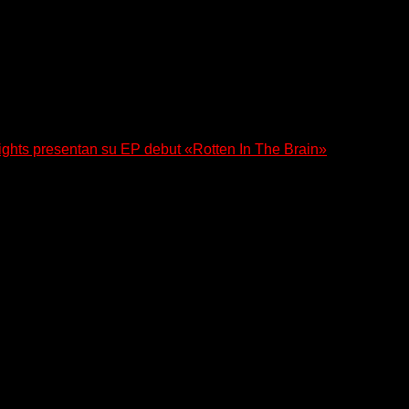
ghts presentan su EP debut «Rotten In The Brain»
 su EP debut, «Rotten In The Brain»,...