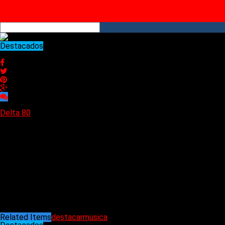
YouTube
RSS
Destacados
Los elegidos de la semana
Los elegidos de la semana
Delta 80
22/12/2024
Como cada semana, los 10 temas más elegidos.
Polaroid de locura ordinaria (Fito Páez)
One more shot at glory (KKs Priest)
Les enfants de la nuit (Tonnerre)
No more lonely nights (Paul McCartney)
Black velvet (Alannah Myles)
Diásporas perdidas (Sol Margueliche)
Ends of august (Ian Blurton’s Future Now)
Hypothermia (Sketchdoll)
Wasted years (Iron Maiden)
The look (Roxette)
Related Items
destacar
musica