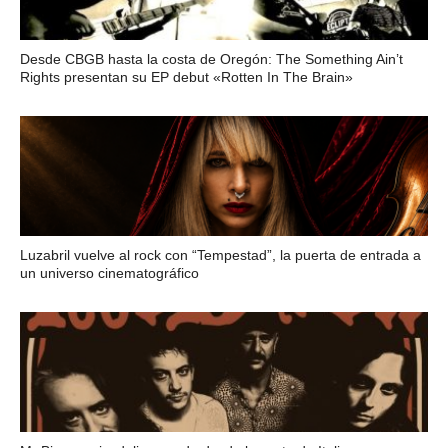
Desde CBGB hasta la costa de Oregón: The Something Ain’t
Rights presentan su EP debut «Rotten In The Brain»
Luzabril vuelve al rock con “Tempestad”, la puerta de entrada a
un universo cinematográfico