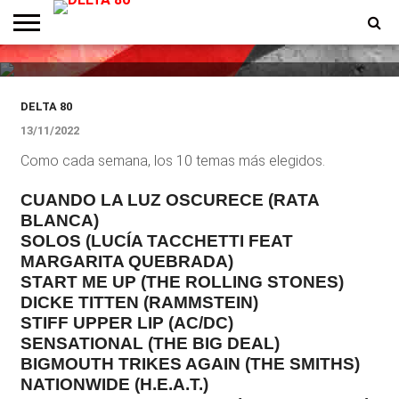
DESTACADOS
Los elegidos de la semana
ENTREVISTAS
PREMIOS
PRODUCCIONES
PROGRAMACION
CONTACTO
HOMEPAGE
DELTA 80
13/11/2022
Como cada semana, los 10 temas más elegidos.
CUANDO LA LUZ OSCURECE (RATA
BLANCA)
SOLOS (LUCÍA TACCHETTI FEAT
MARGARITA QUEBRADA)
START ME UP (THE ROLLING STONES)
DICKE TITTEN (RAMMSTEIN)
STIFF UPPER LIP (AC/DC)
SENSATIONAL (THE BIG DEAL)
BIGMOUTH TRIKES AGAIN (THE SMITHS)
NATIONWIDE (H.E.A.T.)