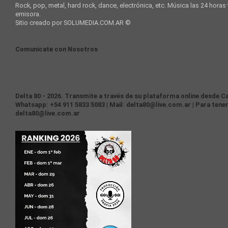
Rock, pop, metal, hard rock, dance, electrónica, etc. Música las 24 horas
emisora.
Sitio creado por SOLUMEDIA.COM.AR ©
Comunicate con Nosotros
Delta 80 - 2026. Transmite a través de su plataforma online desde Ca
Whatsapp: +54 911 5833 5083 | Mail: delta80@live.com.ar | Para tener
delta80@live.com.ar