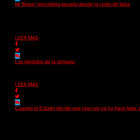
Mr Bison: psicodelia pesada desde la costa de Italia
(Brian Heason HBM Promotions/Music Plugger) Desde un p
Delta 80
03/08/2026
LEER MAS
Los elegidos de la semana
Delta 80
02/08/2026
LEER MAS
Cuando el Estado decide que una voz ya no hace falta: 
Hay noticias que se leen en pocos segundos y, sin embar
Delta 80
01/08/2026