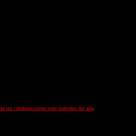
a de las colaboraciones más potentes del año
as que buscan dejar una marca. «Pesadillas», la...