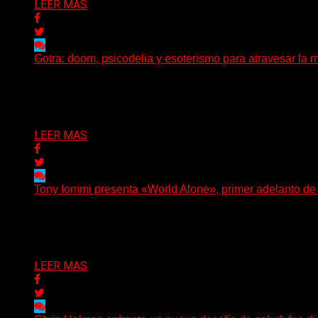
LEER MAS
Gotra: doom, psicodelia y esoterismo para atravesar la m
Julián Barabino presenta Gotra, un nuevo proyecto que cru
Delta 80
31/07/2026
LEER MAS
Tony Iommi presenta «World Alone», primer adelanto d
Después de más de veinte años desde su último trabajo s
Delta 80
30/07/2026
LEER MAS