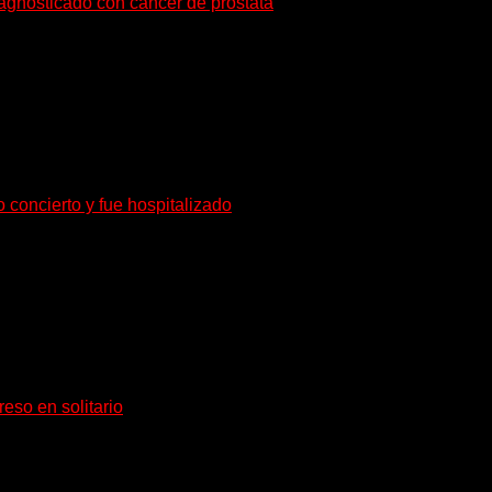
iagnosticado con cáncer de próstata
o de radioterapia en Francia. Su esposa y mánager, Catherine...
o concierto y fue hospitalizado
rante de Accept y actual miembro de Dirkschneider y U.D.O.,...
eso en solitario
tividad no conoce fechas de vencimiento. El...