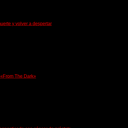
uerte y volver a despertar
za la densidad del doom y el metal alternativo...
e «From The Dark»
olista, Tony Iommi confirmó el lanzamiento de...