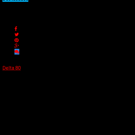
Los elegidos de la semana
Los elegidos de la semana
Delta 80
04/12/2022
Como cada semana, los 10 temas más elegidos.
You can’t hide from the beast inside (Autograph
Cuando la luz oscurece (Rata Blanca)
Connor main theme (Nima Fakhrara)
Helpless (The Flirts)
The best inside (Accept)
Nada es fácil sin tu amor (Rata Blanca)