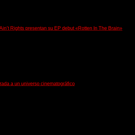
n’t Rights presentan su EP debut «Rotten In The Brain»
, lanzó su EP debut, «Rotten In The Brain»,...
trada a un universo cinematográfico
gura con su nuevo single y videoclip una etapa artística...