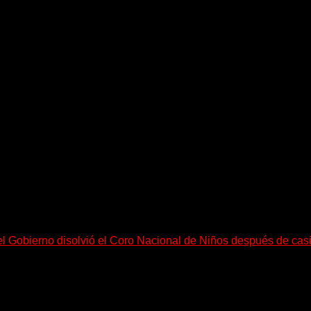
equeño pueblo costero de la Toscana llega Mr Bison, una...
el Gobierno disolvió el Coro Nacional de Niños después de cas
go, necesitan mucho más tiempo para ser...