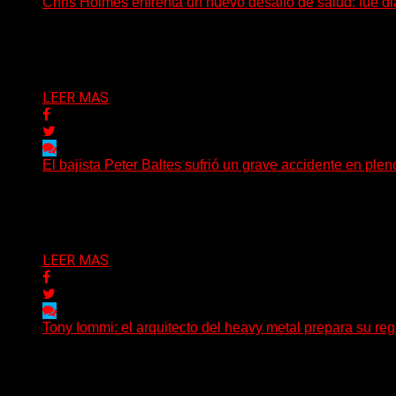
Chris Holmes enfrenta un nuevo desafío de salud: fue d
El histórico guitarrista de W.A.S.P. comenzó un tratamient
Delta 80
29/07/2026
LEER MAS
El bajista Peter Baltes sufrió un grave accidente en plen
El legendario bajista alemán Peter Baltes, histórico integ
Delta 80
28/07/2026
LEER MAS
Tony Iommi: el arquitecto del heavy metal prepara su regr
A sus 78 años, Tony Iommi sigue demostrando que la crea
Delta 80
27/07/2026