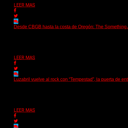
LEER MAS
Desde CBGB hasta la costa de Oregón: The Something Ai
(No Rules) The Something Ain’t Rights, de Astoria, Oregón
Delta 80
05/08/2026
LEER MAS
Luzabril vuelve al rock con “Tempestad”, la puerta de en
(SG) La cantante, compositora y realizadora argentina inau
Delta 80
04/08/2026
LEER MAS