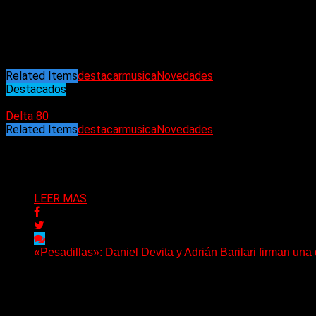
Ritmo y blues con armónica (Vox Dei)
Mujer amante (Rata Blanca)
Listen to your heart (Roxette)
Volviendo a casa (Rata Blanca)
Related Items
destacar
musica
Novedades
Destacados
04/12/2022
Delta 80
Related Items
destacar
musica
Novedades
Puede interesarte
LEER MAS
«Pesadillas»: Daniel Devita y Adrián Barilari firman un
Hay canciones que nacen para acompañar un momento y otr
Delta 80
06/08/2026