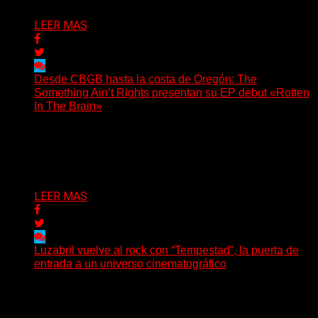
LEER MAS
Desde CBGB hasta la costa de Oregón: The
Something Ain’t Rights presentan su EP debut «Rotten
In The Brain»
(No Rules) The Something Ain’t Rights, de Astoria,
Oregón, lanzó su EP debut, «Rotten In The Brain»,...
Delta 80
05/08/2026
LEER MAS
Luzabril vuelve al rock con “Tempestad”, la puerta de
entrada a un universo cinematográfico
(SG) La cantante, compositora y realizadora argentina
inaugura con su nuevo single y videoclip una etapa
artística...