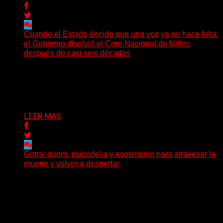
Cuando el Estado decide que una voz ya no hace falta:
el Gobierno disolvió el Coro Nacional de Niños
después de casi seis décadas
Hay noticias que se leen en pocos segundos y, sin
embargo, necesitan mucho más tiempo para ser...
Delta 80
01/08/2026
LEER MAS
Gotra: doom, psicodelia y esoterismo para atravesar la
muerte y volver a despertar
Julián Barabino presenta Gotra, un nuevo proyecto que
cruza la densidad del doom y el metal alternativo...
Delta 80
31/07/2026