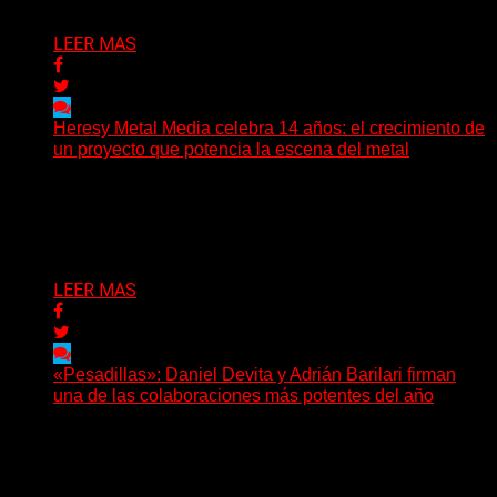
Delta 80
08/08/2026
LEER MAS
Heresy Metal Media celebra 14 años: el crecimiento de
un proyecto que potencia la escena del metal
Hay proyectos que no solo crecen con el paso del
tiempo: también ayudan a crecer a toda...
Delta 80
07/08/2026
LEER MAS
«Pesadillas»: Daniel Devita y Adrián Barilari firman
una de las colaboraciones más potentes del año
Hay canciones que nacen para acompañar un momento
y otras que buscan dejar una marca. «Pesadillas», la...
Delta 80
06/08/2026