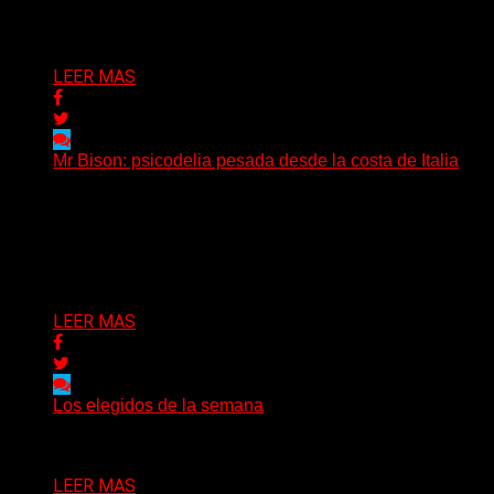
Delta 80
04/08/2026
LEER MAS
Mr Bison: psicodelia pesada desde la costa de Italia
(Brian Heason HBM Promotions/Music Plugger) Desde
un pequeño pueblo costero de la Toscana llega Mr
Bison, una...
Delta 80
03/08/2026
LEER MAS
Los elegidos de la semana
Delta 80
02/08/2026
LEER MAS