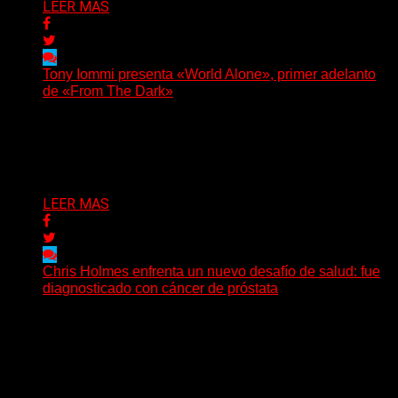
LEER MAS
Tony Iommi presenta «World Alone», primer adelanto
de «From The Dark»
Después de más de veinte años desde su último
trabajo solista, Tony Iommi confirmó el lanzamiento de...
Delta 80
30/07/2026
LEER MAS
Chris Holmes enfrenta un nuevo desafío de salud: fue
diagnosticado con cáncer de próstata
El histórico guitarrista de W.A.S.P. comenzó un
tratamiento de radioterapia en Francia. Su esposa y
mánager, Catherine...
Delta 80
29/07/2026