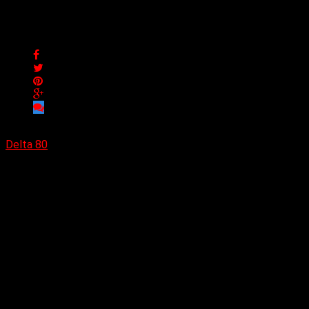
Los elegidos de la semana
Los elegidos de la semana
Delta 80
30/12/2022
Como cada semana, los 10 temas más elegidos.
Connor main theme (Nima Fakhrara)
Cuando la luz oscurece (Rata Blanca)
Helpless (The Flirts)
Nada es fácil sin tu amor (Rata Blanca)
The sacred stones (Volbeat)
En la ciudad de la furia (Soda Stereo)
Mujer amante (Rata Blanca)