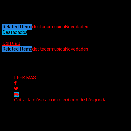
Copas encendidas (Munshain)
Ritmo y blues con armónica (Vox Dei)
The best inside (Accept)
Related Items
destacar
musica
Novedades
Destacados
30/12/2022
Delta 80
Related Items
destacar
musica
Novedades
Puede interesarte
LEER MAS
Gotra: la música como territorio de búsqueda
Hay músicas que buscan respuestas y otras que
prefieren abrir preguntas. En ese territorio, donde el
sonido...