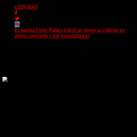
LEER MAS
El bajista Peter Baltes sufrió un grave accidente en
pleno concierto y fue hospitalizado
El legendario bajista alemán Peter Baltes, histórico
integrante de Accept y actual miembro de
Dirkschneider y U.D.O.,...
Delta 80
28/07/2026
Rock, pop, metal, hard rock, dance, electrónica, etc. Música
las 24 horas todo el año sin cambiar de emisora.
Sitio creado por SOLUMEDIA.COM.AR ©
Comunicate con Nosotros
Delta 80 - 2026. Transmite a través de