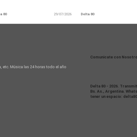
a 80
29/07/2026
Delta 80
Comunicate con Nosotr
a, etc. Música las 24 horas todo el año
Delta 80 - 2026. Transmi
Bs. As., Argentina. Whats
tener un espacio: delta8