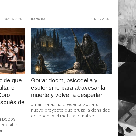
05/08/2026
Delta 80
04/08/2026
LEER
MAS
cide que
Gotra: doom, psicodelia y
lta: el
esoterismo para atravesar la
Coro
muerte y volver a despertar
espués de
Julián Barabino presenta Gotra, un
nuevo proyecto que cruza la densidad
del doom y el metal alternativo...
en pocos
necesitan
...