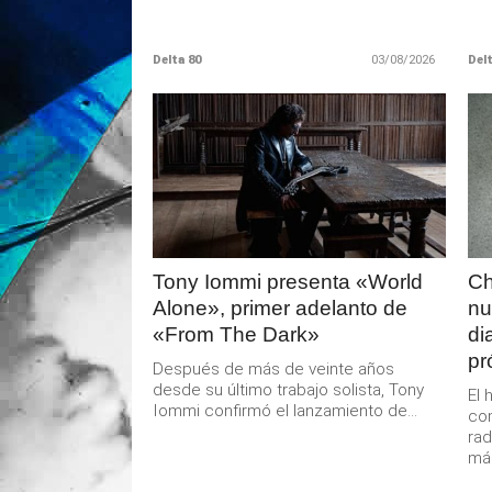
Delta 80
03/08/2026
Delt
LEER
MAS
Tony Iommi presenta «World
Ch
Alone», primer adelanto de
nu
«From The Dark»
di
pr
Después de más de veinte años
desde su último trabajo solista, Tony
El 
Iommi confirmó el lanzamiento de...
co
rad
mán