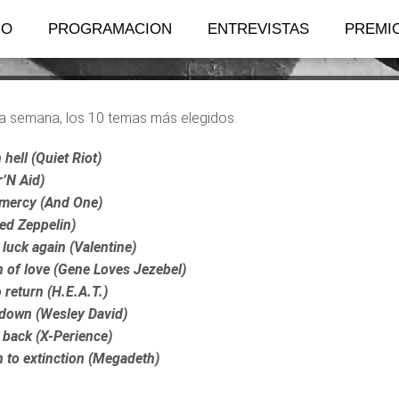
e la semana
IO
PROGRAMACION
ENTREVISTAS
PREMI
 semana, los 10 temas más elegidos.
 hell (Quiet Riot)
r’N Aid)
e mercy (And One)
ed Zeppelin)
 luck again (Valentine)
 of love (Gene Loves Jezebel)
 return (H.E.A.T.)
 down (Wesley David)
 back (X-Perience)
to extinction (Megadeth)