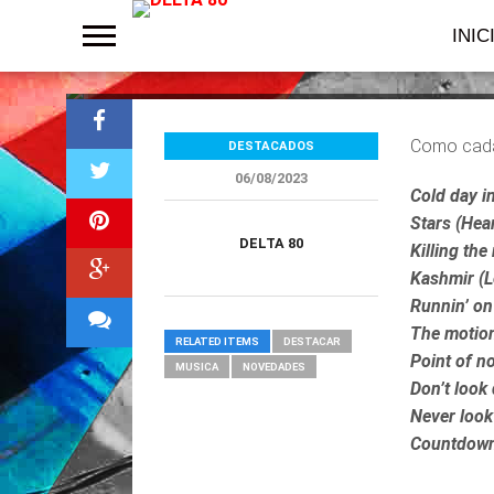
Los elegidos d
INIC
Como cada
DESTACADOS
06/08/2023
Cold day in
Stars (Hea
DELTA 80
Killing th
Kashmir (L
Runnin’ on
The motion
RELATED ITEMS
DESTACAR
Point of no
MUSICA
NOVEDADES
Don’t look
Never look
Countdown 