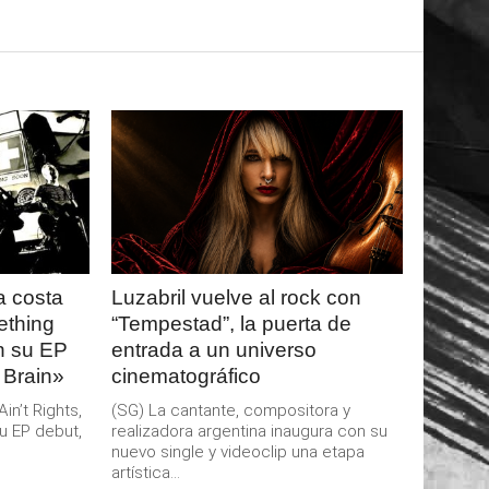
LEER
MAS
 costa
Luzabril vuelve al rock con
ething
“Tempestad”, la puerta de
an su EP
entrada a un universo
 Brain»
cinematográfico
n’t Rights,
(SG) La cantante, compositora y
u EP debut,
realizadora argentina inaugura con su
nuevo single y videoclip una etapa
artística...