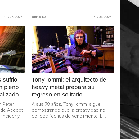
01/08/2026
Delta 80
31/07/2026
LEER
MAS
 sufrió
Tony Iommi: el arquitecto del
n pleno
heavy metal prepara su
talizado
regreso en solitario
n Peter
A sus 78 años, Tony Iommi sigue
e de Accept
demostrando que la creatividad no
hneider y
conoce fechas de vencimiento. El...