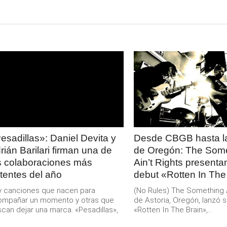
LEER
LEER
MAS
MAS
esadillas»: Daniel Devita y
Desde CBGB hasta la
rián Barilari firman una de
de Oregón: The Som
s colaboraciones más
Ain’t Rights present
tentes del año
debut «Rotten In The
 canciones que nacen para
(No Rules) The Something Ai
ompañar un momento y otras que
de Astoria, Oregón, lanzó s
can dejar una marca. «Pesadillas»,
«Rotten In The Brain»,...