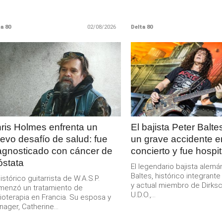
a 80
02/08/2026
Delta 80
LEER
LEER
MAS
MAS
ris Holmes enfrenta un
El bajista Peter Baltes
evo desafío de salud: fue
un grave accidente e
agnosticado con cáncer de
concierto y fue hospi
óstata
El legendario bajista alemá
Baltes, histórico integrant
histórico guitarrista de W.A.S.P.
y actual miembro de Dirksc
menzó un tratamiento de
U.D.O.,...
ioterapia en Francia. Su esposa y
ager, Catherine...