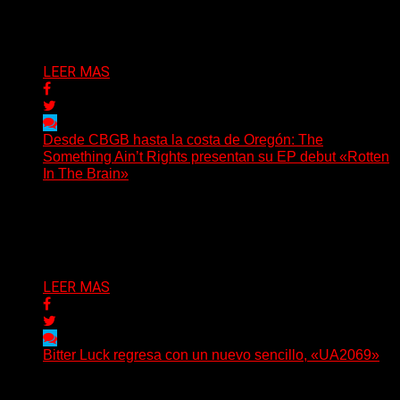
invita a los oyentes a su universo salvaje y teatral...
Delta 80
06/08/2026
LEER MAS
Desde CBGB hasta la costa de Oregón: The
Something Ain’t Rights presentan su EP debut «Rotten
In The Brain»
(No Rules) The Something Ain’t Rights, de Astoria,
Oregón, lanzó su EP debut, «Rotten In The Brain»,...
Delta 80
05/08/2026
LEER MAS
Bitter Luck regresa con un nuevo sencillo, «UA2069»
(Brian Heason HBM Promotions/Music Plugger) Bitter