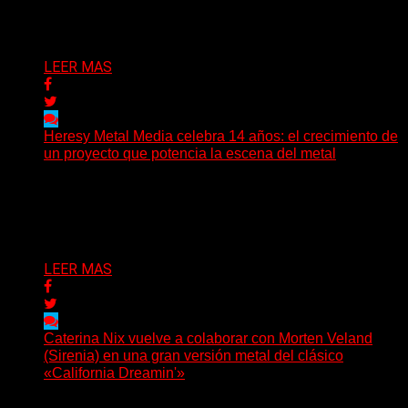
sonido...
Delta 80
08/08/2026
LEER MAS
Heresy Metal Media celebra 14 años: el crecimiento de
un proyecto que potencia la escena del metal
Hay proyectos que no solo crecen con el paso del
tiempo: también ayudan a crecer a toda...
Delta 80
07/08/2026
LEER MAS
Caterina Nix vuelve a colaborar con Morten Veland
(Sirenia) en una gran versión metal del clásico
«California Dreamin'»
La vocalista chilena de Chaos Magic participa junto a