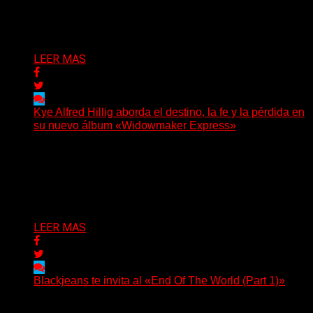
y otras que buscan dejar una marca. «Pesadillas», la...
Delta 80
06/08/2026
LEER MAS
Kye Alfred Hillig aborda el destino, la fe y la pérdida en
su nuevo álbum «Widowmaker Express»
(No Rules) El cantautor de Tacoma, Kye Alfred Hillig,
regresa con «Widowmaker Express», un nuevo álbum
profundamente...
Delta 80
06/08/2026
LEER MAS
Blackjeans te invita al «End Of The World (Part 1)»
(Tallulah PR) Hoy, el artista neoyorquino Blackjeans