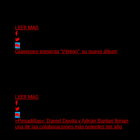
Helle Bohdanova (Ignea) y Karmen Klinc (Venus 5)...
Delta 80
07/08/2026
LEER MAS
Glassrows presenta “Vértigo”, su nuevo álbum
(Elvis Attack) Glassrows presenta «Vértigo», un álbum
que pone en palabras y sonidos las emociones que
atraviesan...
Delta 80
07/08/2026
LEER MAS
«Pesadillas»: Daniel Devita y Adrián Barilari firman
una de las colaboraciones más potentes del año
Hay canciones que nacen para acompañar un momento