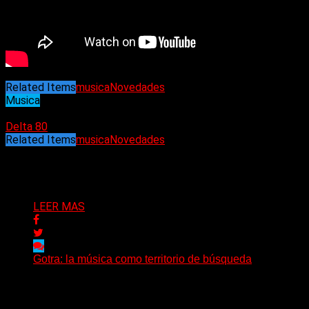
Related Items
musica
Novedades
Musica
15/10/2022
Delta 80
Related Items
musica
Novedades
Puede interesarte
LEER MAS
Gotra: la música como territorio de búsqueda
Hay músicas que buscan respuestas y otras que
prefieren abrir preguntas. En ese territorio, donde el