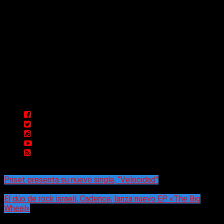
Delta 80 - 2026. Transmite a través de
su plataforma online desde Caseros,
3F, Bs. As., Argentina. Whatsapp: +54
911 5833 5083 | Mail:
delta80@live.com.ar | Para tener un
espacio: delta80@live.com.ar
Priset presenta su nuevo single, “Velocidad”
El dúo de rock israelí, Cadence, lanza nuevo EP «The Big
Wheel»