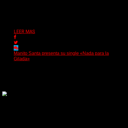
metal de Denver presenta “Born Adrift”, canción que da
nombre...
Delta 80
04/08/2026
LEER MAS
Manito Santa presenta su single «Nada para la
Gilada»
(SG) Manito Santa, banda de Punk oriunda de La Plata,
presenta en sociedad su single «Nada para...
Delta 80
04/08/2026
Rock, pop, metal, hard rock, dance, electrónica, etc. Música
las 24 horas todo el año sin cambiar de emisora.
Sitio creado por SOLUMEDIA.COM.AR ©
Comunicate con Nosotros