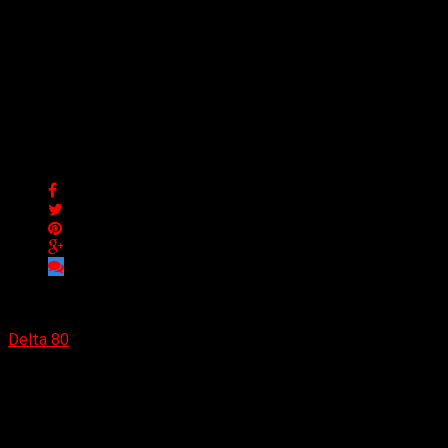
Love Ghost se une al
rapper Bali Baby para
nuevo sencillo «Dirty
Pixxx»
Love Ghost se une al rapper Bali Baby para nuevo sencillo
«Dirty Pixxx»
Delta 80
15/10/2022
(Collapse Agency) Love Ghost y Bali Baby se unen para su
nuevo sencillo
«Dirty Pixxx»
. Producida por Mike Summers
[Kendrick Lamar, Lil Wayne, Tech N9ne], es un divertido himno