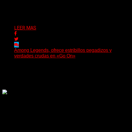
Luck regresa con un nuevo sencillo, «UA2069», fruto de
sus recientes...
Delta 80
05/08/2026
LEER MAS
Among Legends, ofrece estribillos pegadizos y
verdades crudas en «Go On»
(No Rules) El trío punk de Ontario, Among Legends,
irrumpe con fuerza en «Lose My Grip». El...
Delta 80
05/08/2026
Rock, pop, metal, hard rock, dance, electrónica, etc. Música
las 24 horas todo el año sin cambiar de emisora.
Sitio creado por SOLUMEDIA.COM.AR ©
Comunicate con Nosotros