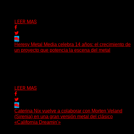
Delta 80
08/08/2026
LEER MAS
Heresy Metal Media celebra 14 años: el crecimiento de
un proyecto que potencia la escena del metal
Hay proyectos que no solo crecen con el paso del
tiempo: también ayudan a crecer a toda...
Delta 80
07/08/2026
LEER MAS
Caterina Nix vuelve a colaborar con Morten Veland
(Sirenia) en una gran versión metal del clásico
«California Dreamin'»
La vocalista chilena de Chaos Magic participa junto a