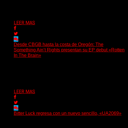
invita a los oyentes a su universo salvaje y teatral...
Delta 80
06/08/2026
LEER MAS
Desde CBGB hasta la costa de Oregón: The
Something Ain’t Rights presentan su EP debut «Rotten
In The Brain»
(No Rules) The Something Ain’t Rights, de Astoria,
Oregón, lanzó su EP debut, «Rotten In The Brain»,...
Delta 80
05/08/2026
LEER MAS
Bitter Luck regresa con un nuevo sencillo, «UA2069»
(Brian Heason HBM Promotions/Music Plugger) Bitter