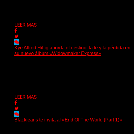
y otras que buscan dejar una marca. «Pesadillas», la...
Delta 80
06/08/2026
LEER MAS
Kye Alfred Hillig aborda el destino, la fe y la pérdida en
su nuevo álbum «Widowmaker Express»
(No Rules) El cantautor de Tacoma, Kye Alfred Hillig,
regresa con «Widowmaker Express», un nuevo álbum
profundamente...
Delta 80
06/08/2026
LEER MAS
Blackjeans te invita al «End Of The World (Part 1)»
(Tallulah PR) Hoy, el artista neoyorquino Blackjeans