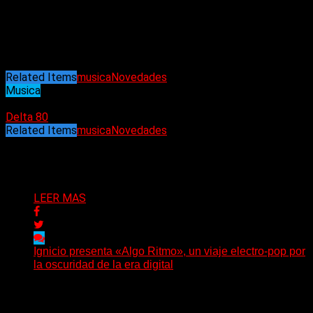
favoritas de Lucas, como una forma de homenaje a sus mas
significativas influencias musicales como Morrissey, Tom
Petty y Elton John. Además presentó
«Fuzz»
, el primer single
adelanto de su álbum.
Related Items
musica
Novedades
Musica
14/09/2023
Delta 80
Related Items
musica
Novedades
Puede interesarte
LEER MAS
Ignicio presenta «Algo Ritmo», un viaje electro-pop por
la oscuridad de la era digital
(DyM) Electro-pop, oscuridad y alienación digital se
encuentran en el nuevo EP conceptual del artista