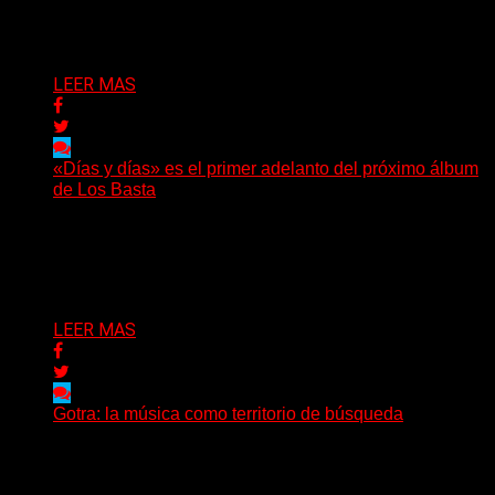
santafesino, una...
Delta 80
08/08/2026
LEER MAS
«Días y días» es el primer adelanto del próximo álbum
de Los Basta
(Nadya Cabrera) Los Basta presentan “Días y días”,
primer adelanto de lo que será su segundo álbum...
Delta 80
08/08/2026
LEER MAS
Gotra: la música como territorio de búsqueda
Hay músicas que buscan respuestas y otras que
prefieren abrir preguntas. En ese territorio, donde el
sonido...