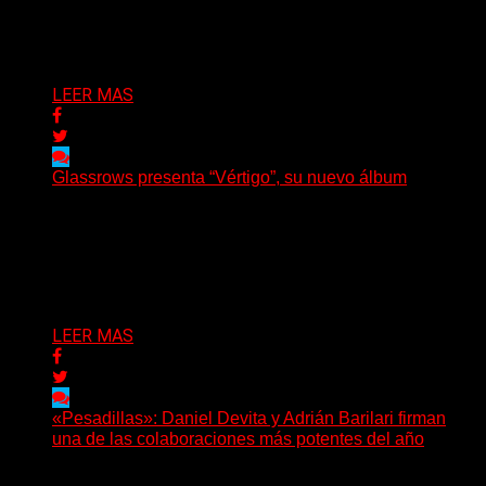
Helle Bohdanova (Ignea) y Karmen Klinc (Venus 5)...
Delta 80
07/08/2026
LEER MAS
Glassrows presenta “Vértigo”, su nuevo álbum
(Elvis Attack) Glassrows presenta «Vértigo», un álbum
que pone en palabras y sonidos las emociones que
atraviesan...
Delta 80
07/08/2026
LEER MAS
«Pesadillas»: Daniel Devita y Adrián Barilari firman
una de las colaboraciones más potentes del año
Hay canciones que nacen para acompañar un momento