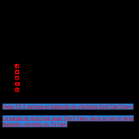
Delta 80 - 2026. Transmite a través de
su plataforma online desde Caseros,
3F, Bs. As., Argentina. Whatsapp: +54
911 5833 5083 | Mail:
delta80@live.com.ar | Para tener un
espacio: delta80@live.com.ar
Reign Of Z estrena el videoclip de «Nothing Gold Can Stay»!
La banda de rock/pop-punk Don’t Panic lanza su tercer larga
duración, «Setting Up To Fail»