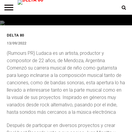
MUSICA
Ludaca presenta su primer EP
ENTREVISTAS
PREMIOS
PRODUCCIONES
PROGRAMACION
CONTACTO
HOMEPAGE
DELTA 80
13/09/2022
(Rumours PR) Ludaca es un artista, productor y
compositor de 22 años, de Mendoza, Argentina.
Comenzó su carrera musical de niño como guitarrista
para luego inclinarse a la composición musical tanto de
canciones, como de bandas sonoras, esta apertura lo ha
llevado a interesarse tanto en la parte musical como en
la visual de sus proyectos. Inspirado en géneros muy
variados desde rock alternativo, pasando por el indie,
hasta sonidos más cercanos a la música electrónica.
Después de participar en diversos proyectos y crear