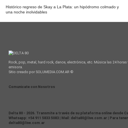
Histórico regreso de Skay a La Plata: un hipódromo colmado y
una noche inolvidables
Rock, pop, metal, hard rock, dance, electrónica, etc. Música las 24 horas
emisora.
Sitio creado por SOLUMEDIA.COM.AR ©
Comunicate con Nosotros
Delta 80 - 2026. Transmite a través de su plataforma online desde Ca
Whatsapp: +54 911 5833 5083 | Mail: delta80@live.com.ar | Para tener
delta80@live.com.ar