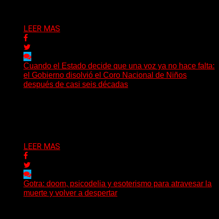
Delta 80
02/08/2026
LEER MAS
Cuando el Estado decide que una voz ya no hace falta:
el Gobierno disolvió el Coro Nacional de Niños
después de casi seis décadas
Hay noticias que se leen en pocos segundos y, sin
embargo, necesitan mucho más tiempo para ser...
Delta 80
01/08/2026
LEER MAS
Gotra: doom, psicodelia y esoterismo para atravesar la
muerte y volver a despertar
Julián Barabino presenta Gotra, un nuevo proyecto que