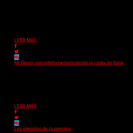
(SG) La cantante, compositora y realizadora argentina
inaugura con su nuevo single y videoclip una etapa
artística...
Delta 80
04/08/2026
LEER MAS
Mr Bison: psicodelia pesada desde la costa de Italia
(Brian Heason HBM Promotions/Music Plugger) Desde
un pequeño pueblo costero de la Toscana llega Mr
Bison, una...
Delta 80
03/08/2026
LEER MAS
Los elegidos de la semana