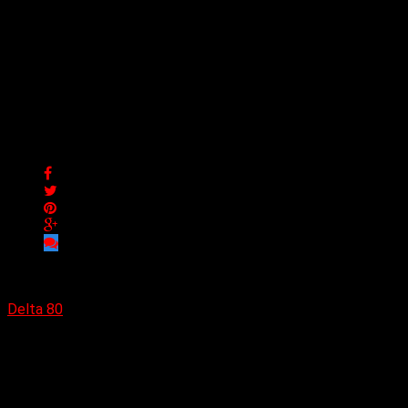
Lxs Parker presentan
«Alicia», un himno de
empoderamiento en clave
de indie rock pop
Lxs Parker presentan «Alicia», un himno de empoderamiento
en clave de indie rock pop
Delta 80
11/10/2024
(Diego Armando Báez Peña) Lxs Parker es una banda
bogotana de hard rock alternativo conformada por Julieta
Merizalde (voz y teclados), Andy Parker (bajo), Juan Pablo