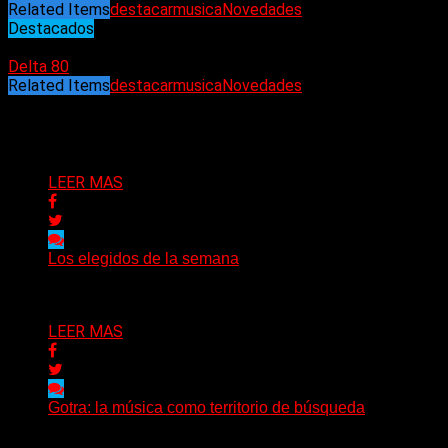
Related Items
destacar
musica
Novedades
Destacados
11/10/2024
Delta 80
Related Items
destacar
musica
Novedades
Puede interesarte
LEER MAS
Los elegidos de la semana
Delta 80
09/08/2026
LEER MAS
Gotra: la música como territorio de búsqueda
Hay músicas que buscan respuestas y otras que