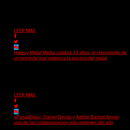
prefieren abrir preguntas. En ese territorio, donde el
sonido...
Delta 80
08/08/2026
LEER MAS
Heresy Metal Media celebra 14 años: el crecimiento de
un proyecto que potencia la escena del metal
Hay proyectos que no solo crecen con el paso del
tiempo: también ayudan a crecer a toda...
Delta 80
07/08/2026
LEER MAS
«Pesadillas»: Daniel Devita y Adrián Barilari firman
una de las colaboraciones más potentes del año