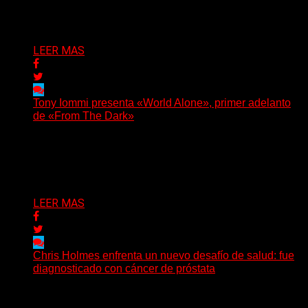
cruza la densidad del doom y el metal alternativo...
Delta 80
31/07/2026
LEER MAS
Tony Iommi presenta «World Alone», primer adelanto
de «From The Dark»
Después de más de veinte años desde su último
trabajo solista, Tony Iommi confirmó el lanzamiento de...
Delta 80
30/07/2026
LEER MAS
Chris Holmes enfrenta un nuevo desafío de salud: fue
diagnosticado con cáncer de próstata
El histórico guitarrista de W.A.S.P. comenzó un
tratamiento de radioterapia en Francia. Su esposa y