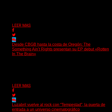
Hay canciones que nacen para acompañar un momento
y otras que buscan dejar una marca. «Pesadillas», la...
Delta 80
06/08/2026
LEER MAS
Desde CBGB hasta la costa de Oregón: The
Something Ain’t Rights presentan su EP debut «Rotten
In The Brain»
(No Rules) The Something Ain’t Rights, de Astoria,
Oregón, lanzó su EP debut, «Rotten In The Brain»,...
Delta 80
05/08/2026
LEER MAS
Luzabril vuelve al rock con “Tempestad”, la puerta de
entrada a un universo cinematográfico