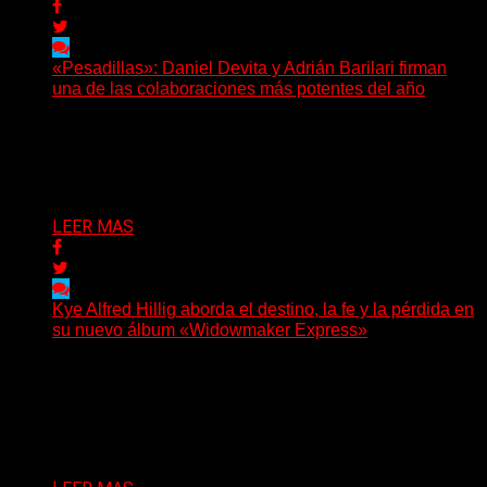
«Pesadillas»: Daniel Devita y Adrián Barilari firman
una de las colaboraciones más potentes del año
Hay canciones que nacen para acompañar un momento
y otras que buscan dejar una marca. «Pesadillas», la...
Delta 80
06/08/2026
LEER MAS
Kye Alfred Hillig aborda el destino, la fe y la pérdida en
su nuevo álbum «Widowmaker Express»
(No Rules) El cantautor de Tacoma, Kye Alfred Hillig,
regresa con «Widowmaker Express», un nuevo álbum
profundamente...
Delta 80
06/08/2026