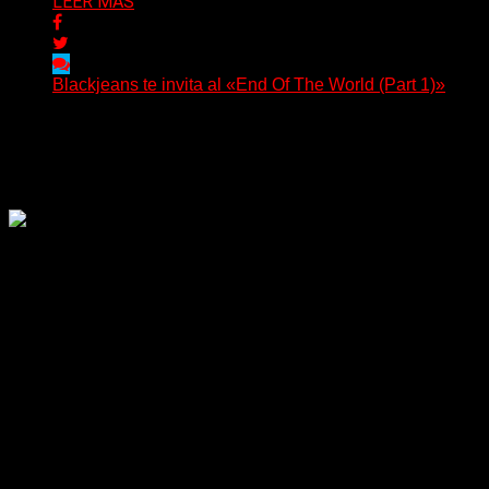
LEER MAS
Blackjeans te invita al «End Of The World (Part 1)»
(Tallulah PR) Hoy, el artista neoyorquino Blackjeans
invita a los oyentes a su universo salvaje y teatral...
Delta 80
06/08/2026
Rock, pop, metal, hard rock, dance, electrónica, etc. Música
las 24 horas todo el año sin cambiar de emisora.
Sitio creado por SOLUMEDIA.COM.AR ©
Comunicate con Nosotros
Delta 80 - 2026. Transmite a través de
su plataforma online desde Caseros,
3F, Bs. As., Argentina. Whatsapp: +54