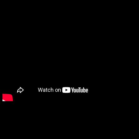
«Rompo barreras»
, su segundo single de estudio, es una
canción que juega desde lo rítmico con nuestra identidad
folclórica, mientras intenta mantener esa influencia algo
escondida tras lo punzante de la guitarra eléctrica y un loop
electrónico de batería y sintetizador. Sin embargo, el puente