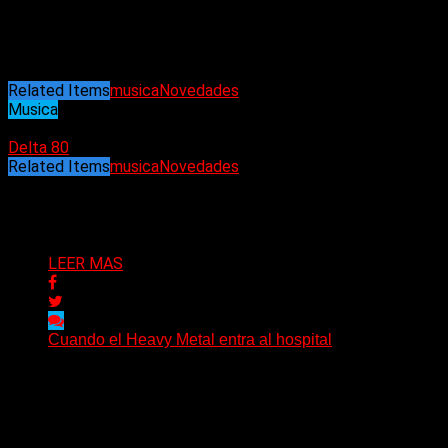
Magnus viene acercando poco a poco su propuesta artística
en la escena local y proyectando sus shows en vivo en la
región para el próximo año.
Related Items
musica
Novedades
Musica
07/08/2022
Delta 80
Related Items
musica
Novedades
Puede interesarte
LEER MAS
Cuando el Heavy Metal entra al hospital
The Scepter, un paciente de 27 años y una historia
sobre música, comunidad y las distintas maneras...
Delta 80
09/08/2026