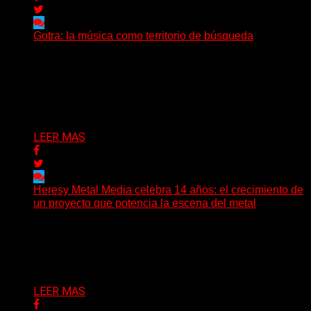
Gotra: la música como territorio de búsqueda
Hay músicas que buscan respuestas y otras que
prefieren abrir preguntas. En ese territorio, donde el
sonido...
Delta 80
08/08/2026
LEER MAS
Heresy Metal Media celebra 14 años: el crecimiento de
un proyecto que potencia la escena del metal
Hay proyectos que no solo crecen con el paso del
tiempo: también ayudan a crecer a toda...
Delta 80
07/08/2026
LEER MAS