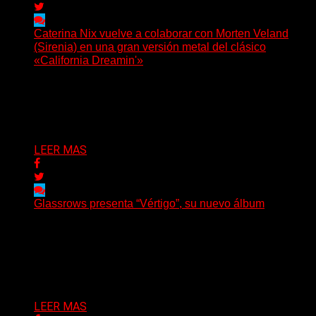
Caterina Nix vuelve a colaborar con Morten Veland
(Sirenia) en una gran versión metal del clásico
«California Dreamin'»
La vocalista chilena de Chaos Magic participa junto a
Helle Bohdanova (Ignea) y Karmen Klinc (Venus 5)...
Delta 80
07/08/2026
LEER MAS
Glassrows presenta “Vértigo”, su nuevo álbum
(Elvis Attack) Glassrows presenta «Vértigo», un álbum
que pone en palabras y sonidos las emociones que
atraviesan...
Delta 80
07/08/2026
LEER MAS