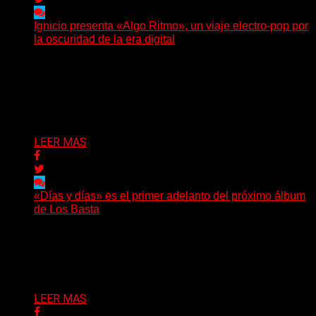
Ignicio presenta «Algo Ritmo», un viaje electro-pop por
la oscuridad de la era digital
(DyM) Electro-pop, oscuridad y alienación digital se
encuentran en el nuevo EP conceptual del artista
santafesino, una...
Delta 80
08/08/2026
LEER MAS
«Días y días» es el primer adelanto del próximo álbum
de Los Basta
(Nadya Cabrera) Los Basta presentan “Días y días”,
primer adelanto de lo que será su segundo álbum...
Delta 80
08/08/2026
LEER MAS