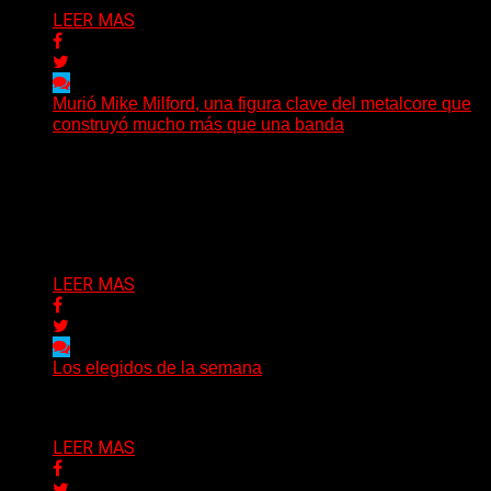
LEER MAS
Murió Mike Milford, una figura clave del metalcore que
construyó mucho más que una banda
El mundo del metalcore estadounidense recibió una
noticia que golpeó especialmente a quienes conocen la
historia del...
Delta 80
09/08/2026
LEER MAS
Los elegidos de la semana
Delta 80
09/08/2026
LEER MAS