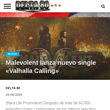
ENTREVISTAS
PREMIOS
PRODUCCIONES
PROGRAMACION
CONTACTO
HOMEPAGE
MUSICA
Malevolent lanza nuevo single
«Valhalla Calling»
DELTA 80
26/08/2024
(Hard Life Promotion) Después de más de 60.000
reproducciones combinadas de los últimos sencillos,