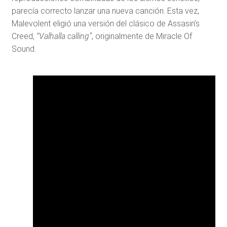
parecía correcto lanzar una nueva canción. Esta vez,
Malevolent eligió una versión del clásico de Assasin’s
Creed,
“Valhalla calling”
, originalmente de Miracle Of
Sound.