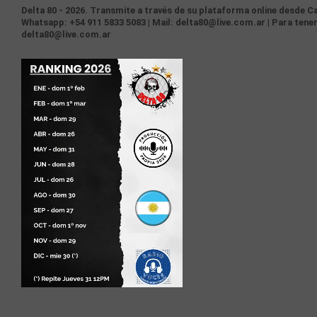
Delta 80 - 2026. Transmite a través de su plataforma online desde Ca
Whatsapp: +54 911 5833 5083 | Mail: delta80@live.com.ar | Para tener
delta80@live.com.ar