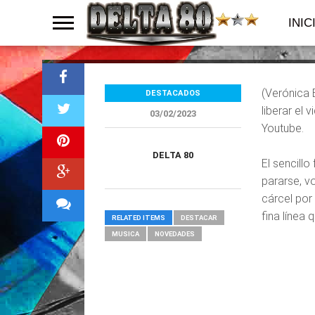
Masacritika es
INIC
(Verónica 
DESTACADOS
liberar el 
03/02/2023
Youtube.
DELTA 80
El sencillo
pararse, vo
cárcel por
fina línea 
RELATED ITEMS
DESTACAR
MUSICA
NOVEDADES