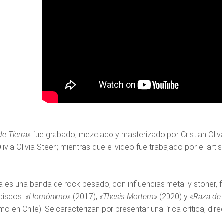
e Tierra»
fue grabado, mezclado y masterizado por Cristian Oliv
ivia Olivia Steen; mientras que el video fue trabajado por el art
.
a es una banda de rock pesado, con influencias metal y stoner, 
discos:
«Homónimo»
(2017),
«Thesis Mortem»
(2020) y
«Raza de
 en Chile). Se caracterizan por presentar una lírica crítica, dire