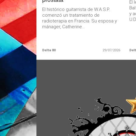
El 
Bal
El histórico guitarrista de W.A.S.P.
y a
comenzó un tratamiento de
U.D.
radioterapia en Francia. Su esposa y
mánager, Catherine...
Delta 80
29/07/2026
Delt