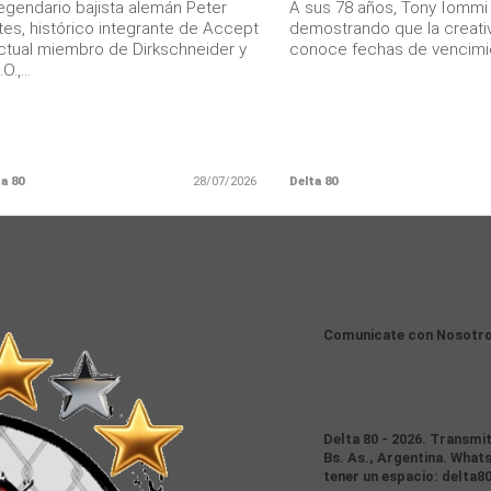
legendario bajista alemán Peter
A sus 78 años, Tony Iommi
tes, histórico integrante de Accept
demostrando que la creati
ctual miembro de Dirkschneider y
conoce fechas de vencimien
O.,...
a 80
28/07/2026
Delta 80
Comunicate con Nosotr
Delta 80 - 2026. Transmi
Bs. As., Argentina. Whats
tener un espacio: delta8