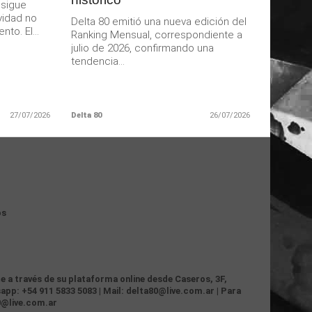
 sigue
vidad no
Delta 80 emitió una nueva edición del
to. El...
Ranking Mensual, correspondiente a
julio de 2026, confirmando una
tendencia...
27/07/2026
Delta 80
26/07/2026
os
te a través de su plataforma online desde Caseros, 3F,
app: +54 911 5833 5083 | Mail: delta80@live.com.ar | Para
0@live.com.ar