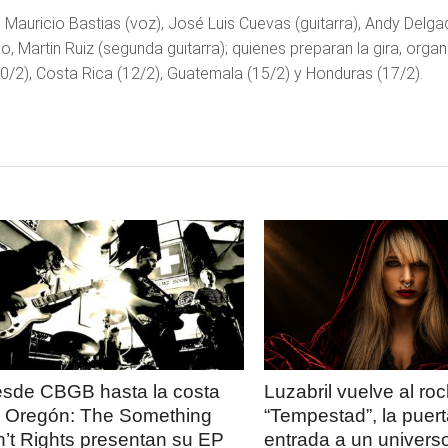
 Mauricio Bastias (voz), José Luis Cuevas (guitarra), Andy Delgad
o, Martin Ruiz (segunda guitarra); quienes preparan la gira, orga
/2), Costa Rica (12/2), Guatemala (15/2) y Honduras (17/2).
LEER
LEER
MAS
MAS
sde CBGB hasta la costa
Luzabril vuelve al ro
 Oregón: The Something
“Tempestad”, la puer
n’t Rights presentan su EP
entrada a un univers