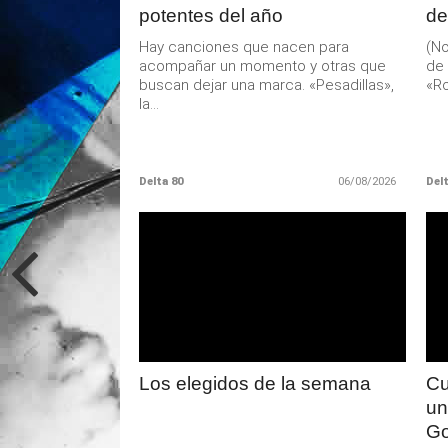
potentes del año
de
Hay canciones que nacen para
(No
acompañar un momento y otras que
de 
buscan dejar una marca. «Pesadillas»,
«Ro
la...
Delta 80
06/08/2026
Delt
LEER
MAS
Los elegidos de la semana
Cu
un
Go