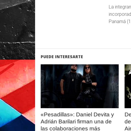
La integran
incorporad
Panamá (10
PUEDE INTERESARTE
LEER
MAS
«Pesadillas»: Daniel Devita y
De
Adrián Barilari firman una de
de
las colaboraciones más
Ai