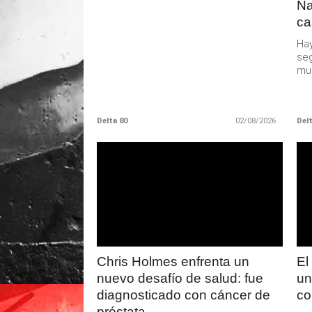
Na
ca
Hay
seg
muc
Delta 80
02/08/2026
Delt
LEER
MAS
Chris Holmes enfrenta un
El
nuevo desafío de salud: fue
un
diagnosticado con cáncer de
co
próstata