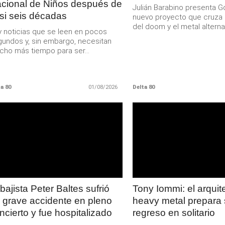
cional de Niños después de
Julián Barabino presenta Go
si seis décadas
nuevo proyecto que cruza 
del doom y el metal alternat
 noticias que se leen en pocos
undos y, sin embargo, necesitan
ho más tiempo para ser...
a 80
01/08/2026
Delta 80
LEER
LEER
MAS
MAS
 bajista Peter Baltes sufrió
Tony Iommi: el arquit
 grave accidente en pleno
heavy metal prepara
ncierto y fue hospitalizado
regreso en solitario