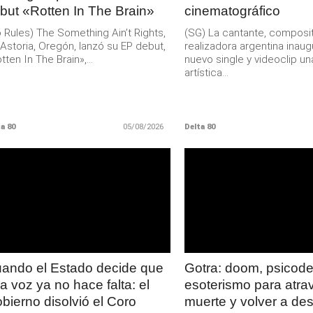
but «Rotten In The Brain»
cinematográfico
 Rules) The Something Ain’t Rights,
(SG) La cantante, composit
Astoria, Oregón, lanzó su EP debut,
realizadora argentina inau
tten In The Brain»,...
nuevo single y videoclip un
artística...
a 80
05/08/2026
Delta 80
LEER
LEER
MAS
MAS
ando el Estado decide que
Gotra: doom, psicodel
a voz ya no hace falta: el
esoterismo para atrav
bierno disolvió el Coro
muerte y volver a des