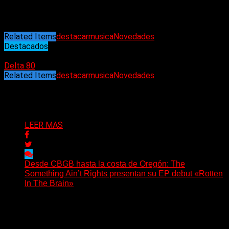
espectáculos y en la noche del sábado entre ellos.
Related Items
destacar
musica
Novedades
Destacados
28/11/2022
Delta 80
Related Items
destacar
musica
Novedades
Puede interesarte
LEER MAS
Desde CBGB hasta la costa de Oregón: The
Something Ain’t Rights presentan su EP debut «Rotten
In The Brain»
(No Rules) The Something Ain’t Rights, de Astoria,
Oregón, lanzó su EP debut, «Rotten In The Brain»,...
Delta 80
05/08/2026