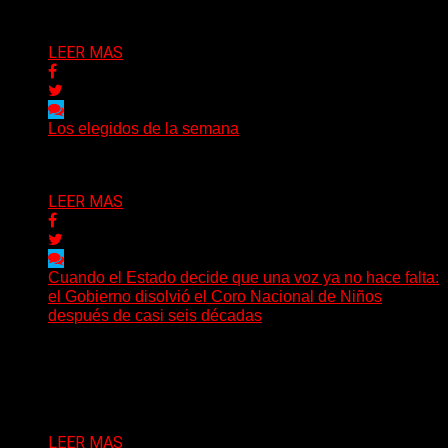
Delta 80
03/08/2026
LEER MAS
Los elegidos de la semana
Delta 80
02/08/2026
LEER MAS
Cuando el Estado decide que una voz ya no hace falta:
el Gobierno disolvió el Coro Nacional de Niños
después de casi seis décadas
Hay noticias que se leen en pocos segundos y, sin
embargo, necesitan mucho más tiempo para ser...
Delta 80
01/08/2026
LEER MAS