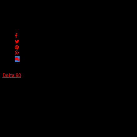
Metallica presentó nuevo
single
Metallica presentó nuevo single
Delta 80
28/11/2022
Metallica presento
«Lux Æterna»
, el primer sencillo de su
nuevo álbum
«72seasons»
y una gira mundial. El nuevo álbum
verá la luz el viernes 14 de abril de 2023 y la semana
siguiente – el 27 de abril, comienza la gira mundial en
Amsterdam, Países Bajos.