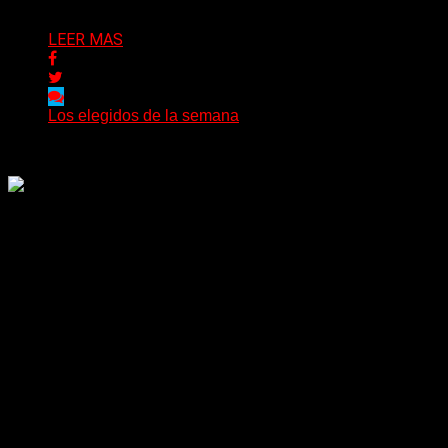
Delta 80
26/07/2026
LEER MAS
Los elegidos de la semana
Delta 80
25/07/2026
Rock, pop, metal, hard rock, dance, electrónica, etc. Música
las 24 horas todo el año sin cambiar de emisora.
Sitio creado por SOLUMEDIA.COM.AR ©
Comunicate con Nosotros
Delta 80 - 2026. Transmite a través de
su plataforma online desde Caseros,
3F, Bs. As., Argentina. Whatsapp: +54
911 5833 5083 | Mail: