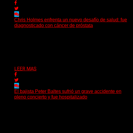
Chris Holmes enfrenta un nuevo desafío de salud: fue
diagnosticado con cáncer de próstata
El histórico guitarrista de W.A.S.P. comenzó un
tratamiento de radioterapia en Francia. Su esposa y
mánager, Catherine...
Delta 80
29/07/2026
LEER MAS
El bajista Peter Baltes sufrió un grave accidente en
pleno concierto y fue hospitalizado
El legendario bajista alemán Peter Baltes, histórico
integrante de Accept y actual miembro de
Dirkschneider y U.D.O.,...
Delta 80
28/07/2026