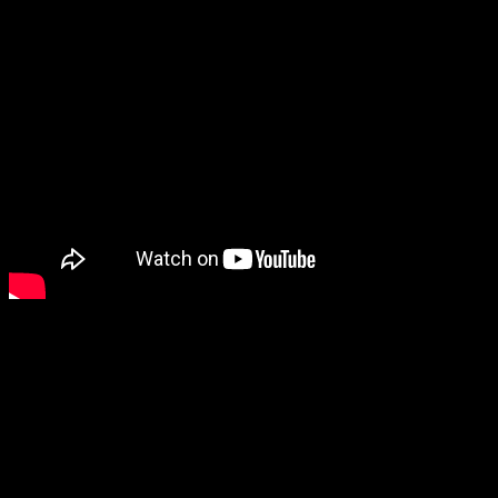
En la página de la banda se dan algunos detalles respecto de
la gira presentación del nuevo trabajo:
Ya hemos hablado de nuestro nuevo álbum ’72 Seasons’, así
que ¿qué es lo siguiente ahora que hemos escapado del
estudio? Salir a la carretera, por supuesto. Quieren una gira,
tenemos una gira… ¡¿Qué tal dos años completos de
conciertos?!