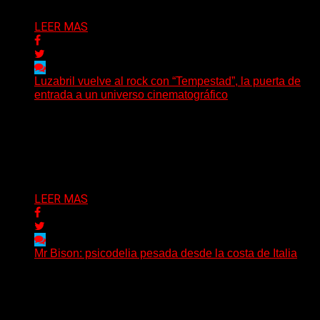
LEER MAS
Luzabril vuelve al rock con “Tempestad”, la puerta de
entrada a un universo cinematográfico
(SG) La cantante, compositora y realizadora argentina
inaugura con su nuevo single y videoclip una etapa
artística...
Delta 80
04/08/2026
LEER MAS
Mr Bison: psicodelia pesada desde la costa de Italia
(Brian Heason HBM Promotions/Music Plugger) Desde
un pequeño pueblo costero de la Toscana llega Mr
Bison, una...