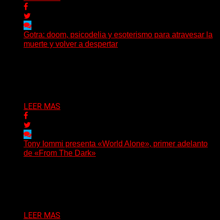
Gotra: doom, psicodelia y esoterismo para atravesar la
muerte y volver a despertar
Julián Barabino presenta Gotra, un nuevo proyecto que
cruza la densidad del doom y el metal alternativo...
Delta 80
31/07/2026
LEER MAS
Tony Iommi presenta «World Alone», primer adelanto
de «From The Dark»
Después de más de veinte años desde su último
trabajo solista, Tony Iommi confirmó el lanzamiento de...
Delta 80
30/07/2026
LEER MAS