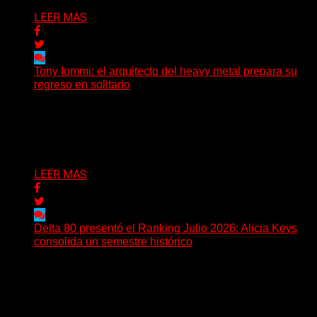
LEER MAS
Tony Iommi: el arquitecto del heavy metal prepara su
regreso en solitario
A sus 78 años, Tony Iommi sigue demostrando que la
creatividad no conoce fechas de vencimiento. El...
Delta 80
27/07/2026
LEER MAS
Delta 80 presentó el Ranking Julio 2026: Alicia Keys
consolida un semestre histórico
Delta 80 emitió una nueva edición del Ranking Mensual,
correspondiente a julio de 2026, confirmando una
tendencia...