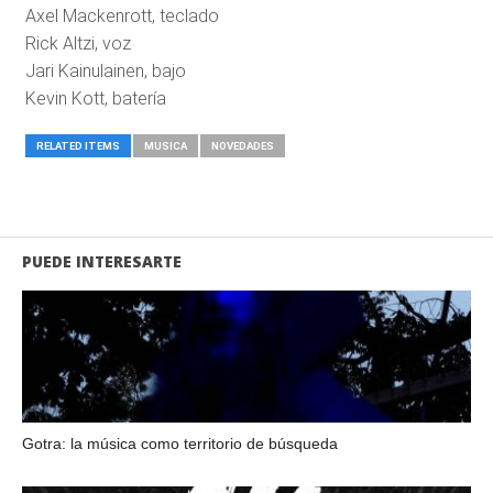
Axel Mackenrott, teclado
Rick Altzi, voz
Jari Kainulainen, bajo
Kevin Kott, batería
RELATED ITEMS
MUSICA
NOVEDADES
PUEDE INTERESARTE
Gotra: la música como territorio de búsqueda