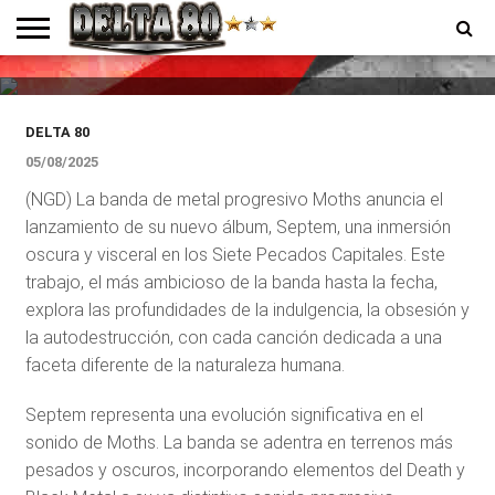
demuestra su versatilidad
musical
ENTREVISTAS
PREMIOS
PRODUCCIONES
PROGRAMACION
CONTACTO
HOMEPAGE
DELTA 80
05/08/2025
(NGD) La banda de metal progresivo Moths anuncia el
lanzamiento de su nuevo álbum, Septem, una inmersión
oscura y visceral en los Siete Pecados Capitales. Este
trabajo, el más ambicioso de la banda hasta la fecha,
explora las profundidades de la indulgencia, la obsesión y
la autodestrucción, con cada canción dedicada a una
faceta diferente de la naturaleza humana.
Septem representa una evolución significativa en el
sonido de Moths. La banda se adentra en terrenos más
pesados y oscuros, incorporando elementos del Death y