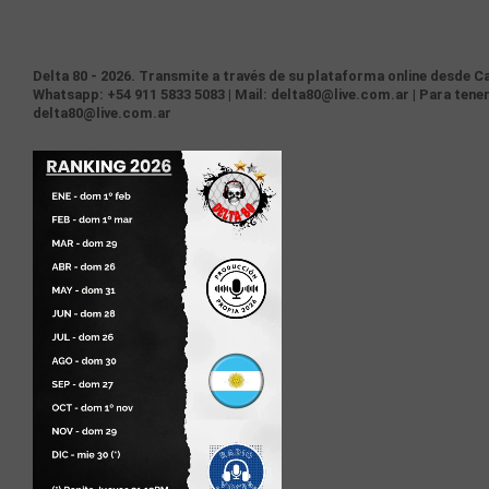
Delta 80 - 2026. Transmite a través de su plataforma online desde Ca
Whatsapp: +54 911 5833 5083 | Mail: delta80@live.com.ar | Para tener
delta80@live.com.ar