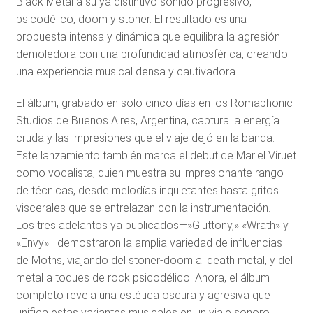
Black Metal a su ya distintivo sonido progresivo,
psicodélico, doom y stoner. El resultado es una
propuesta intensa y dinámica que equilibra la agresión
demoledora con una profundidad atmosférica, creando
una experiencia musical densa y cautivadora.
El álbum, grabado en solo cinco días en los Romaphonic
Studios de Buenos Aires, Argentina, captura la energía
cruda y las impresiones que el viaje dejó en la banda.
Este lanzamiento también marca el debut de Mariel Viruet
como vocalista, quien muestra su impresionante rango
de técnicas, desde melodías inquietantes hasta gritos
viscerales que se entrelazan con la instrumentación.
Los tres adelantos ya publicados—»Gluttony,» «Wrath» y
«Envy»—demostraron la amplia variedad de influencias
de Moths, viajando del stoner-doom al death metal, y del
metal a toques de rock psicodélico. Ahora, el álbum
completo revela una estética oscura y agresiva que
unifica estas variantes musicales en un viaje sonoro.