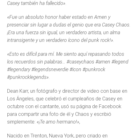
Casey también ha fallecido»
.
«Fue un absoluto honor haber estado en Amen y
presenciar sin lugar a dudas el genio que era Casey Chaos.
¡Era una fuerza sin igual, un verdadero artista, un alma
intransigente y un verdadero ícono del punk rock!»
.
«Esto es difícil para mí. Me siento aquí repasando todos
los recuerdos sin palabras… #caseychaos #amen #legend
#legendary #legendsneverdie #icon #punkrock
#punkrocklegends»
.
Dean Karr, un fotógrafo y director de video con base en
Los Ángeles, que celebró el cumpleaños de Casey en
octubre con el cantante, usó su página de Facebook
para compartir una foto de él y Chaos y escribió
simplemente:
«¡Te amo hermano!»
,
Nacido en Trenton, Nueva York, pero criado en