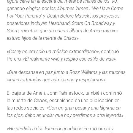
figura clave en la escena del metal de finales de los ’90,
ganando elogios por los álbumes ‘Amen’, ‘We Have Come
For Your Parents’ y ‘Death Before Musick’; los proyectos
posteriores incluyen Headband, Scars On Broadway y
Scum, mientras que un cuarto álbum de Amen rara vez
estuvo lejos de la mente de Chaos»
.
«Casey no era solo un músico extraordinario»
, continuó
Perera.
«Él realmente vivió y respiró ese estilo de vida»
.
«Que descanse en paz junto a Rozz Williams y las muchas
almas torturadas que admiramos y respetamos»
.
El bajista de Amen, John Fahnestock, también confirmó
la muerte de Chaos, escribiendo en una publicación en
las redes sociales:
«Con un gran pesar y una lágrima en
los ojos, debo anunciar que hoy perdimos a otra leyenda»
.
«He perdido a dos líderes legendarios en mi carrera y