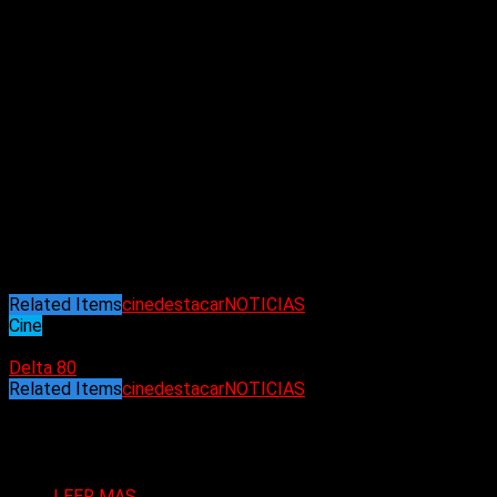
Además de su carrera artística, Norris desarrolló su propio
sistema de artes marciales y participó en iniciativas solidarias
vinculadas a la formación de jóvenes.
En los últimos años, mantenía un perfil más bajo, aunque
continuaba activo en proyectos puntuales y en su vida
personal. Su fallecimiento marca el cierre de una etapa para
el cine de acción clásico y deja un legado que influyó tanto en
la industria como en la cultura popular.
Desde Delta 80, acompañamos a sus familiares y seguidores
en este momento y seguiremos informando ante cualquier
novedad vinculada a esta noticia que conmueve al mundo.
Related Items
cine
destacar
NOTICIAS
Cine
20/03/2026
Delta 80
Related Items
cine
destacar
NOTICIAS
Puede interesarte
LEER MAS