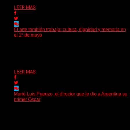
LEER MAS
El arte también trabaja: cultura, dignidad y memoria en
el 1º de mayo
Cada 1º de mayo, el mundo vuelve a recordar que el
trabajo no es sólo una categoría...
Delta 80
01/05/2026
LEER MAS
Murió Luis Puenzo, el director que le dio a Argentina su
primer Oscar
El cine argentino despide a una de sus figuras más
trascendentales: murió Luis Puenzo a los 80...
Delta 80
21/04/2026