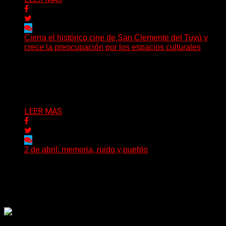
Cierra el histórico cine de San Clemente del Tuyú y
crece la preocupación por los espacios culturales
El cierre del histórico Cine Gran Tuyú en San Clemente
del Tuyú marca mucho más que el...
Delta 80
11/04/2026
LEER MAS
2 de abril: memoria, ruido y pueblo
El 2 de abril no es una fecha más en el calendario
argentino. Es una herida abierta,...
Delta 80
02/04/2026
Rock, pop, metal, hard rock, dance, electrónica, etc. Música