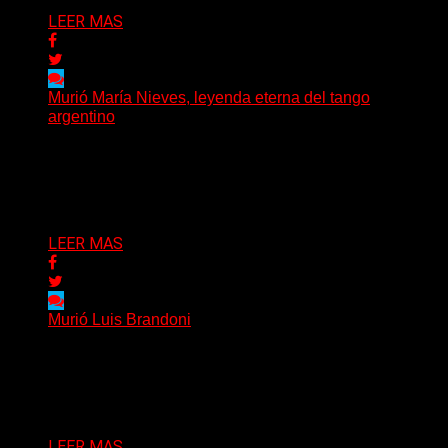
LEER MAS
Murió María Nieves, leyenda eterna del tango
argentino
El tango argentino está de luto: falleció María Nieves
Rego a los 91 años, dejando una huella...
Delta 80
20/04/2026
LEER MAS
Murió Luis Brandoni
El mundo de la cultura argentina está de luto: este 20
de abril falleció Luis Brandoni a...
Delta 80
20/04/2026
LEER MAS