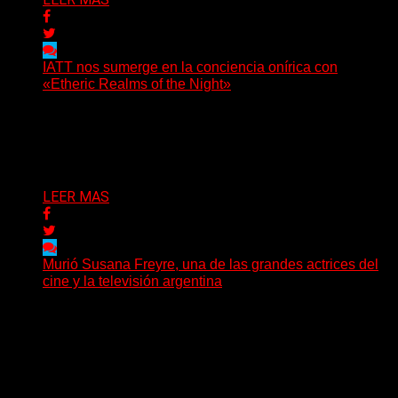
IATT nos sumerge en la conciencia onírica con
«Etheric Realms of the Night»
(C Squared Music) El 8 de mayo pasado, IATT regresa
con su obra más inmersiva y conceptualmente...
Delta 80
23/07/2026
LEER MAS
Murió Susana Freyre, una de las grandes actrices del
cine y la televisión argentina
El arte argentino despide a una de sus grandes
protagonistas. La actriz Susana Freyre falleció este
viernes...
Delta 80
03/07/2026