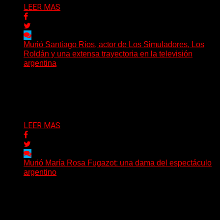
LEER MAS
Murió Santiago Ríos, actor de Los Simuladores, Los
Roldán y una extensa trayectoria en la televisión
argentina
El actor, director, dramaturgo y docente Santiago Ríos
falleció a los 70 años, según confirmó la Asociación...
Delta 80
03/07/2026
LEER MAS
Murió María Rosa Fugazot: una dama del espectáculo
argentino
La cultura popular argentina atraviesa una nueva jornada
de duelo. La actriz, cantante y comediante María Rosa...
Delta 80
08/06/2026