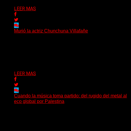
LEER MAS
Murió la actriz Chunchuna Villafañe
Chunchuna Villafañe, arquitecta, actriz y modelo
publicitaria argentina, murió este jueves a la madrugada,
a sus 92...
Delta 80
04/06/2026
LEER MAS
Cuando la música toma partido: del rugido del metal al
eco global por Palestina
La reciente polémica en torno a Dua Lipa y el grupo
irlandés Kneecap volvió a dejar en...
Delta 80
20/05/2026