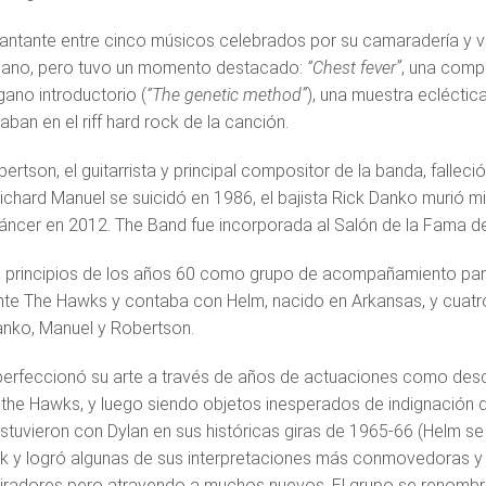
antante entre cinco músicos celebrados por su camaradería y 
lano, pero tuvo un momento destacado:
“Chest fever”
, una comp
gano introductorio (
“The genetic method”
), una muestra eclécti
an en el riff hard rock de la canción.
rtson, el guitarrista y principal compositor de la banda, falleci
Richard Manuel se suicidó en 1986, el bajista Rick Danko murió m
áncer en 2012. The Band fue incorporada al Salón de la Fama de
principios de los años 60 como grupo de acompañamiento para
nte The Hawks y contaba con Helm, nacido en Arkansas, y cuatr
nko, Manuel y Robertson.
erfeccionó su arte a través de años de actuaciones como des
the Hawks, y luego siendo objetos inesperados de indignación 
Estuvieron con Dylan en sus históricas giras de 1965-66 (Helm s
k y logró algunas de sus interpretaciones más conmovedoras y
iradores pero atrayendo a muchos nuevos. El grupo se renomb