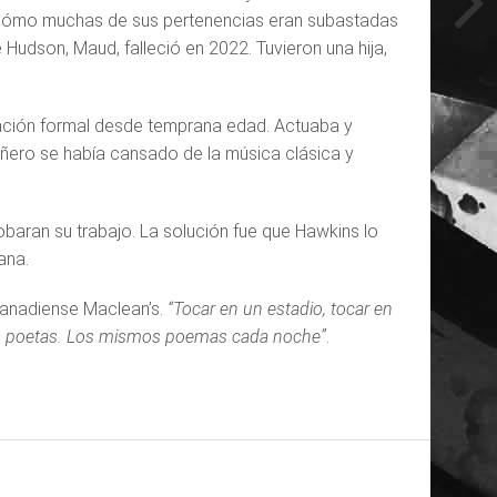
o cómo muchas de sus pertenencias eran subastadas
dson, Maud, falleció en 2022. Tuvieron una hija,
cación formal desde temprana edad. Actuaba y
añero se había cansado de la música clásica y
baran su trabajo. La solución fue que Hawkins lo
ana.
 canadiense Maclean’s.
“Tocar en un estadio, tocar en
enos poetas. Los mismos poemas cada noche”
.