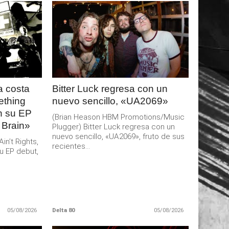
LEER
MAS
 costa
Bitter Luck regresa con un
ething
nuevo sencillo, «UA2069»
an su EP
(Brian Heason HBM Promotions/Music
 Brain»
Plugger) Bitter Luck regresa con un
nuevo sencillo, «UA2069», fruto de sus
n’t Rights,
recientes...
u EP debut,
05/08/2026
Delta 80
05/08/2026