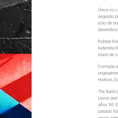
Único no c
segundo p
solo de ór
desembocab
Robbie Robe
baterista 
murió de c
Formada a 
originalme
Hudson, Da
The Band p
Levon and 
años ’60. 
pasado fol
viejos adm