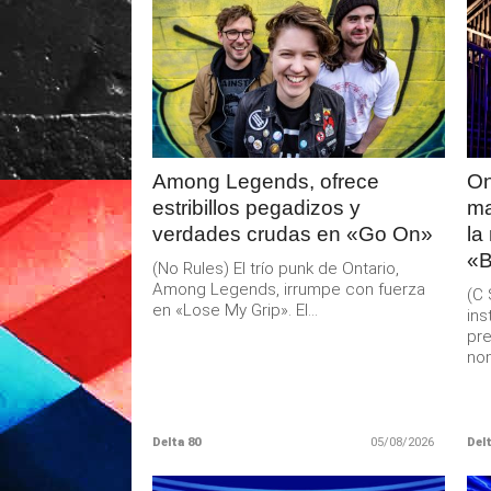
LEER
MAS
Among Legends, ofrece
On
estribillos pegadizos y
ma
verdades crudas en «Go On»
la
«B
(No Rules) El trío punk de Ontario,
Among Legends, irrumpe con fuerza
(C 
en «Lose My Grip». El...
ins
pre
nom
Delta 80
05/08/2026
Delt