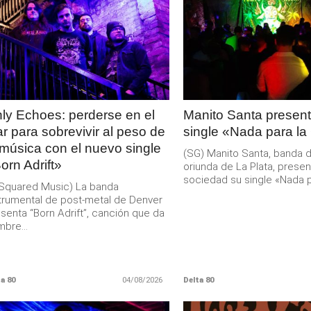
LEER
LEER
MAS
MAS
ly Echoes: perderse en el
Manito Santa present
r para sobrevivir al peso de
single «Nada para la
 música con el nuevo single
(SG) Manito Santa, banda 
orn Adrift»
oriunda de La Plata, presen
sociedad su single «Nada pa
Squared Music) La banda
trumental de post-metal de Denver
senta “Born Adrift”, canción que da
bre...
a 80
04/08/2026
Delta 80