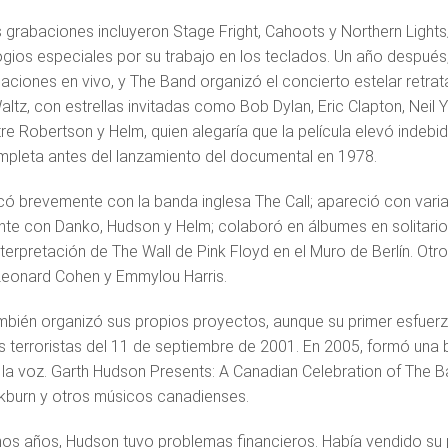
s grabaciones incluyeron Stage Fright, Cahoots y Northern Light
gios especiales por su trabajo en los teclados. Un año despué
uaciones en vivo, y The Band organizó el concierto estelar retra
altz, con estrellas invitadas como Bob Dylan, Eric Clapton, Neil
tre Robertson y Helm, quien alegaría que la película elevó inde
mpleta antes del lanzamiento del documental en 1978.
ó brevemente con la banda inglesa The Call; apareció con vari
te con Danko, Hudson y Helm; colaboró en álbumes en solitario
nterpretación de The Wall de Pink Floyd en el Muro de Berlín. Otr
Leonard Cohen y Emmylou Harris.
bién organizó sus propios proyectos, aunque su primer esfuerzo e
s terroristas del 11 de septiembre de 2001. En 2005, formó una
la voz. Garth Hudson Presents: A Canadian Celebration of The 
burn y otros músicos canadienses.
imos años, Hudson tuvo problemas financieros. Había vendido su