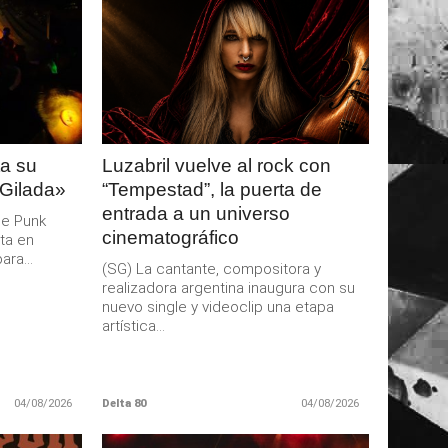
LEER
MAS
a su
Luzabril vuelve al rock con
 Gilada»
“Tempestad”, la puerta de
entrada a un universo
de Punk
cinematográfico
ta en
ra...
(SG) La cantante, compositora y
realizadora argentina inaugura con su
nuevo single y videoclip una etapa
artística...
04/08/2026
Delta 80
04/08/2026