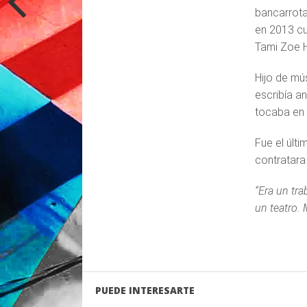
bancarrota
en 2013 cu
Tami Zoe Hi
Hijo de mú
escribía a
tocaba en 
Fue el últ
contratara
“Era un tra
un teatro.
PUEDE INTERESARTE