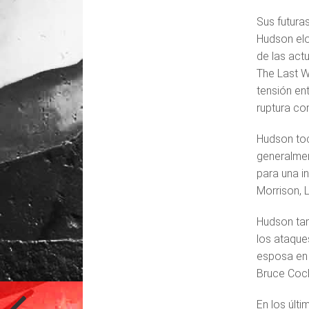
Sus futura
Hudson elo
de las act
The Last W
tensión en
ruptura co
Hudson toc
generalmen
para una i
Morrison, 
Hudson tam
los ataque
esposa en 
Bruce Cock
En los últ