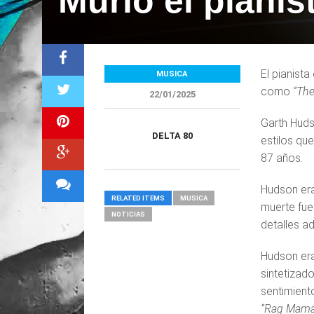
Murió el piani
El pianist
MUSICA
como
“The
22/01/2025
Garth Huds
DELTA 80
estilos qu
87 años.
Hudson era
RELATED ITEMS
MUSICA
muerte fue
NOTICIAS
detalles ad
Hudson era
sintetizad
sentimient
“Rag Mama