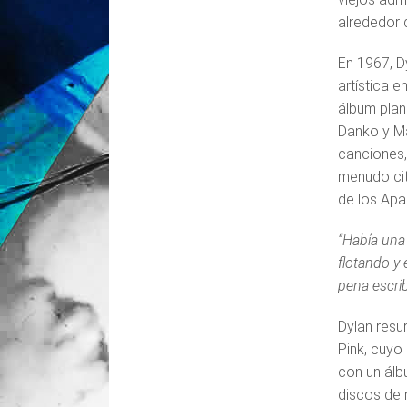
alrededor 
En 1967, D
artística 
álbum plan
Danko y Ma
canciones,
menudo cit
de los Ap
“Había una
flotando y 
pena escrib
Dylan resu
Pink, cuyo
con un álb
discos de 