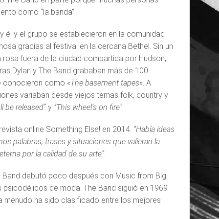
ento como “la banda”.
y él y el grupo se establecieron en la comunidad
a gracias al festival en la cercana Bethel. Sin un
 rosa fuera de la ciudad compartida por Hudson,
tras Dylan y The Band grababan más de 100
 se conocieron como
«The basement tapes»
. A
ones variaban desde viejos temas folk, country y
all be released”
y
“This wheel’s on fire”
.
revista online Something Else! en 2014.
“Había ideas
os palabras, frases y situaciones que valieran la
terna por la calidad de su arte”
.
The Band debutó poco después con Music from Big
os psicodélicos de moda. The Band siguió en 1969
menudo ha sido clasificado entre los mejores