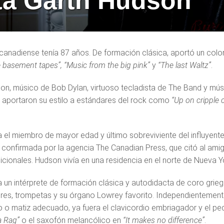
sta Garth Hudson
a canadiense tenía 87 años. De formación clásica, aportó un color
 basement tapes”, “Music from the big pink”
y
“The last Waltz”
.
on, músico de Bob Dylan, virtuoso tecladista de The Band y mús
e aportaron su estilo a estándares del rock como
“Up on cripple 
 el miembro de mayor edad y último sobreviviente del influyen
 confirmada por la agencia The Canadian Press, que citó al ami
icionales. Hudson vivía en una residencia en el norte de Nueva Y
 un intérprete de formación clásica y autodidacta de coro grieg
ores, trompetas y su órgano Lowrey favorito. Independientement
o o matiz adecuado, ya fuera el clavicordio embriagador y el p
 Rag”
o el saxofón melancólico en
“It makes no difference”
.