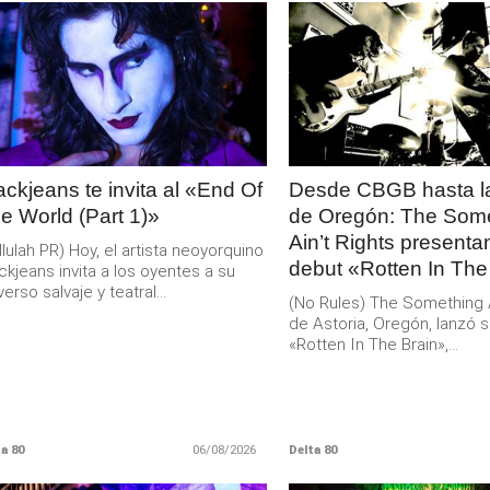
LEER
LEER
MAS
MAS
ackjeans te invita al «End Of
Desde CBGB hasta la
e World (Part 1)»
de Oregón: The Som
Ain’t Rights present
llulah PR) Hoy, el artista neoyorquino
debut «Rotten In The
ckjeans invita a los oyentes a su
verso salvaje y teatral...
(No Rules) The Something Ai
de Astoria, Oregón, lanzó s
«Rotten In The Brain»,...
a 80
06/08/2026
Delta 80