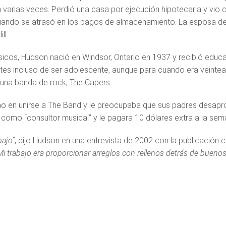
 varias veces. Perdió una casa por ejecución hipotecaria y vi
ando se atrasó en los pagos de almacenamiento. La esposa de Hu
ll.
sicos, Hudson nació en Windsor, Ontario en 1937 y recibió edu
ntes incluso de ser adolescente, aunque para cuando era veinte
una banda de rock, The Capers.
imo en unirse a The Band y le preocupaba que sus padres desapro
 como “consultor musical” y le pagara 10 dólares extra a la sem
bajo”
, dijo Hudson en una entrevista de 2002 con la publicación
 Mi trabajo era proporcionar arreglos con rellenos detrás de bu