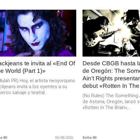
LEER
LEER
MAS
MAS
ackjeans te invita al «End Of
Desde CBGB hasta la
e World (Part 1)»
de Oregón: The Som
Ain’t Rights present
llulah PR) Hoy, el artista neoyorquino
debut «Rotten In The
ckjeans invita a los oyentes a su
verso salvaje y teatral...
(No Rules) The Something Ai
de Astoria, Oregón, lanzó s
«Rotten In The Brain»,...
a 80
06/08/2026
Delta 80