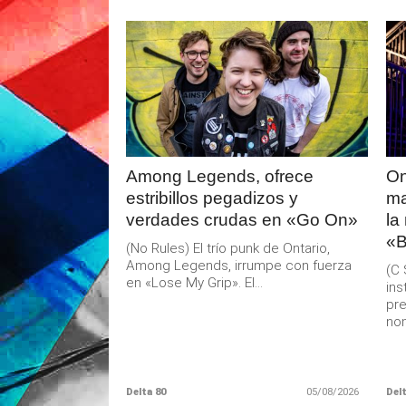
LEER
MAS
Among Legends, ofrece
On
estribillos pegadizos y
ma
verdades crudas en «Go On»
la
«B
(No Rules) El trío punk de Ontario,
Among Legends, irrumpe con fuerza
(C 
en «Lose My Grip». El...
ins
pre
nom
Delta 80
05/08/2026
Delt