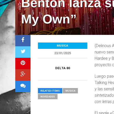
Benton lanza s
My Own”
(Delirious
MUSICA
nuevo senc
23/01/2025
Hardee y B
proyecto d
DELTA 80
Luego pasó
Talking He
y las sens
RELATED ITEMS
MUSICA
sintetizado
NOVEDADES
con letras 
El single
«