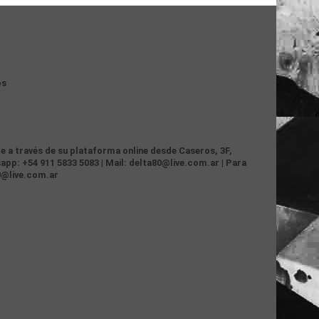
os
te a través de su plataforma online desde Caseros, 3F,
app: +54 911 5833 5083 | Mail: delta80@live.com.ar | Para
0@live.com.ar