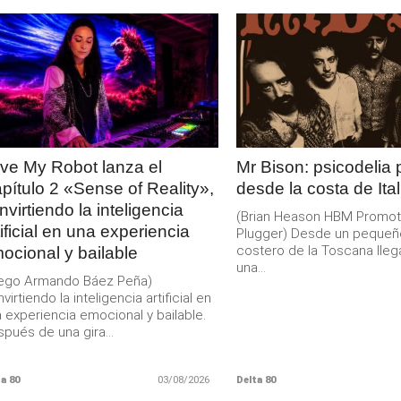
LEER
LEER
MAS
MAS
ve My Robot lanza el
Mr Bison: psicodelia
pítulo 2 «Sense of Reality»,
desde la costa de Ital
nvirtiendo la inteligencia
(Brian Heason HBM Promot
tificial en una experiencia
Plugger) Desde un pequeñ
costero de la Toscana lleg
ocional y bailable
una...
iego Armando Báez Peña)
virtiendo la inteligencia artificial en
 experiencia emocional y bailable.
pués de una gira...
a 80
03/08/2026
Delta 80