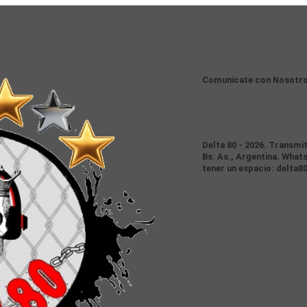
Comunicate con Nosotr
Delta 80 - 2026. Transmi
Bs. As., Argentina. Whats
tener un espacio: delta8