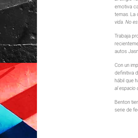
emotiva ca
temas. La 
vida. No e
Trabaja pr
recienteme
autos Jasm
Con un imp
definitiva
hábil que 
al espacio 
Benton tie
serie de f