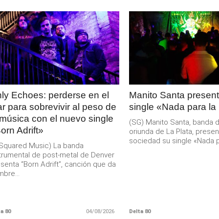
LEER
LEER
MAS
MAS
ly Echoes: perderse en el
Manito Santa present
r para sobrevivir al peso de
single «Nada para la
 música con el nuevo single
(SG) Manito Santa, banda 
orn Adrift»
oriunda de La Plata, presen
sociedad su single «Nada pa
Squared Music) La banda
trumental de post-metal de Denver
senta “Born Adrift”, canción que da
bre...
a 80
04/08/2026
Delta 80