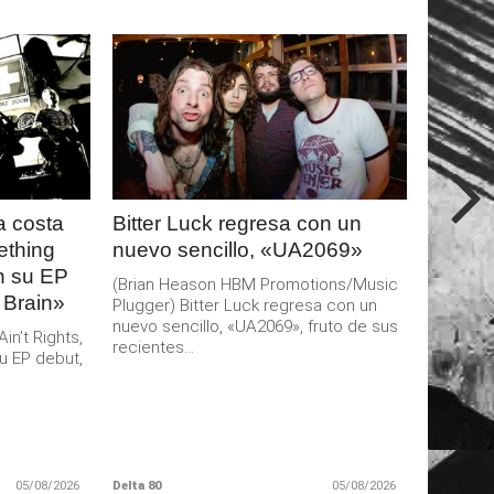
LEER
MAS
 costa
Bitter Luck regresa con un
ething
nuevo sencillo, «UA2069»
an su EP
(Brian Heason HBM Promotions/Music
 Brain»
Plugger) Bitter Luck regresa con un
nuevo sencillo, «UA2069», fruto de sus
n’t Rights,
recientes...
u EP debut,
05/08/2026
Delta 80
05/08/2026