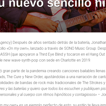
u nuevo sencillo h
 Agency) Después de años sentado detrás de la batería, Jonathan
illo
«On my own»
, lanzado a través de SONO Music Group. Desp
ASSH (que apoyaron a Third Eye Blind y tocaron en el Hang Out F
e new wave-synth-pop con sede en Charlotte en 2019.
 gran parte de la pandemia creando canciones bailables llenas 
ads, The Cure y New Order, ajustándolas a una narración de can
ibilidades de bandas de rock más tradicionales de The Strokes 
res y las baterías y quiero que todos los escuchen y publiquen pi
personales y al cuerpo con ritmos hipnóticos y contagiosos»
– Jo
On my own»
es un ejemplo perfecto de esto: su estilo te lleva i