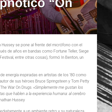
ipnótico “On
 Hussey se pone al frente del micrófono con el
ués de años en bandas como Fortune Teller, Siege
estival, entre otras cosas), formó In Benton, un
de energía inspiradas en artistas de los ’80 como
tautor de sus héroes Bruce Springsteen y Tom Petty
y The War On Drugs.
«Simplemente me gustan los
stas que hablen a la experiencia humana: al cerebro
nathan Hussey
nmediatamente a un ambiente retro y su naturaleza