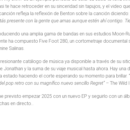
si te hace retroceder en su sinceridad sin tapujos, y el video 
canción refleja la reflexión de Benton sobre la canción diciendo
stás presente con la gente que amas aunque estén ahí contigo. Ti
oduciendo una amplia gama de bandas en sus estudios Moon-Runn
nte ha compuesto Five Foot 280, un cortometraje documental so
ine Salinas.
resionante catálogo de música ya disponible a través de su sit
 de Jonathan y la suma de su viaje musical hasta ahora. Hay una 
ha estado haciendo el corte esperando su momento para brillar.
del pop retro con su magnífico nuevo sencillo Regret”
– The Wild I
ne previsto empezar 2025 con un nuevo EP y seguirlo con un á
echas en directo…