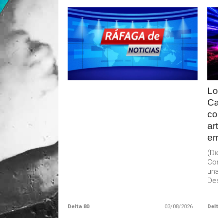
LEER
MAS
Lo
Ca
co
ar
em
(D
Con
una
Des
Delta 80
03/08/2026
Delt