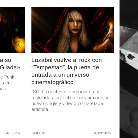
LEER
MAS
a su
Luzabril vuelve al rock con
 Gilada»
“Tempestad”, la puerta de
entrada a un universo
de Punk
cinematográfico
ta en
ra...
(SG) La cantante, compositora y
realizadora argentina inaugura con su
nuevo single y videoclip una etapa
artística...
04/08/2026
Delta 80
04/08/2026