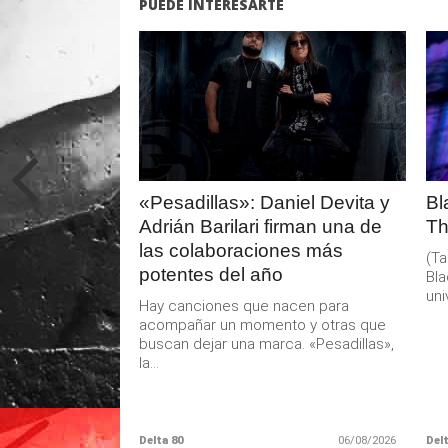
PUEDE INTERESARTE
LEER
MAS
«Pesadillas»: Daniel Devita y
Bl
Adrián Barilari firman una de
Th
las colaboraciones más
(Ta
potentes del año
Bla
uni
Hay canciones que nacen para
acompañar un momento y otras que
buscan dejar una marca. «Pesadillas»,
la...
Delta 80
06/08/2026
Delt