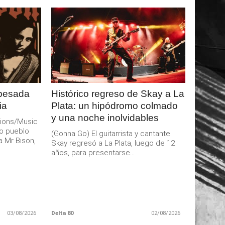
LEER
MAS
 pesada
Histórico regreso de Skay a La
ia
Plata: un hipódromo colmado
y una noche inolvidables
ions/Music
o pueblo
(Gonna Go) El guitarrista y cantante
a Mr Bison,
Skay regresó a La Plata, luego de 12
años, para presentarse...
03/08/2026
Delta 80
02/08/2026