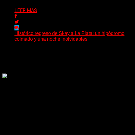
LEER MAS
Histórico regreso de Skay a La Plata: un hipódromo
colmado y una noche inolvidables
(Gonna Go) El guitarrista y cantante Skay regresó a La
Plata, luego de 12 años, para presentarse...
Delta 80
02/08/2026
Rock, pop, metal, hard rock, dance, electrónica, etc. Música
las 24 horas todo el año sin cambiar de emisora.
Sitio creado por SOLUMEDIA.COM.AR ©
Comunicate con Nosotros
Delta 80 - 2026. Transmite a través de
su plataforma online desde Caseros,