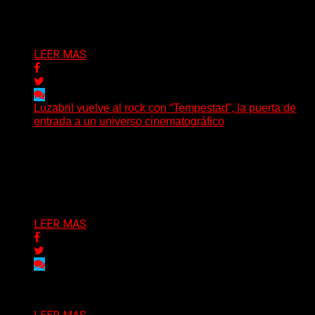
presenta en sociedad su single «Nada para...
Delta 80
04/08/2026
LEER MAS
Luzabril vuelve al rock con “Tempestad”, la puerta de
entrada a un universo cinematográfico
(SG) La cantante, compositora y realizadora argentina
inaugura con su nuevo single y videoclip una etapa
artística...
Delta 80
04/08/2026
LEER MAS
Delta 80
03/08/2026