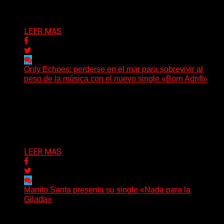
Delta 80
05/08/2026
LEER MAS
Only Echoes: perderse en el mar para sobrevivir al
peso de la música con el nuevo single «Born Adrift»
(C Squared Music) La banda instrumental de post-
metal de Denver presenta “Born Adrift”, canción que da
nombre...
Delta 80
04/08/2026
LEER MAS
Manito Santa presenta su single «Nada para la
Gilada»
(SG) Manito Santa, banda de Punk oriunda de La Plata,