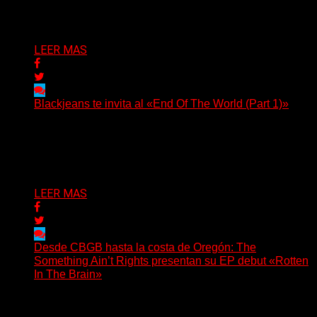
Delta 80
06/08/2026
LEER MAS
Blackjeans te invita al «End Of The World (Part 1)»
(Tallulah PR) Hoy, el artista neoyorquino Blackjeans
invita a los oyentes a su universo salvaje y teatral...
Delta 80
06/08/2026
LEER MAS
Desde CBGB hasta la costa de Oregón: The
Something Ain’t Rights presentan su EP debut «Rotten
In The Brain»
(No Rules) The Something Ain’t Rights, de Astoria,
Oregón, lanzó su EP debut, «Rotten In The Brain»,...