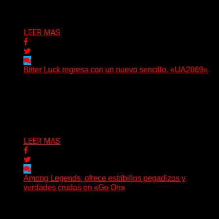
Delta 80
05/08/2026
LEER MAS
Bitter Luck regresa con un nuevo sencillo, «UA2069»
(Brian Heason HBM Promotions/Music Plugger) Bitter
Luck regresa con un nuevo sencillo, «UA2069», fruto de
sus recientes...
Delta 80
05/08/2026
LEER MAS
Among Legends, ofrece estribillos pegadizos y
verdades crudas en «Go On»
(No Rules) El trío punk de Ontario, Among Legends,
irrumpe con fuerza en «Lose My Grip». El...