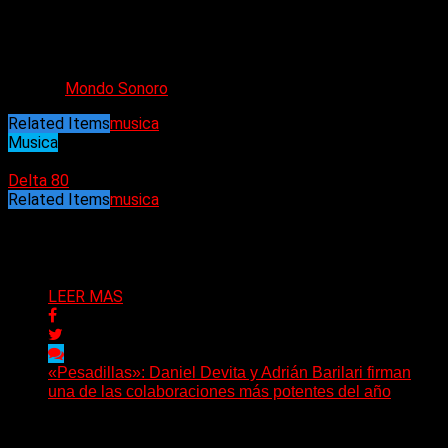
Grohl a su proyecto Probot en el año 2004, junto a una larga
lista de auténticas leyendas del rock duro y el metal en su
más amplio concepto.
Fuente:
Mondo Sonoro
Related Items
musica
Musica
23/08/2021
Delta 80
Related Items
musica
Puede interesarte
LEER MAS
«Pesadillas»: Daniel Devita y Adrián Barilari firman
una de las colaboraciones más potentes del año
Hay canciones que nacen para acompañar un momento
y otras que buscan dejar una marca. «Pesadillas», la...