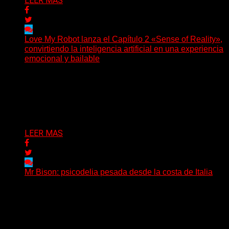
LEER MAS
Love My Robot lanza el Capítulo 2 «Sense of Reality»,
convirtiendo la inteligencia artificial en una experiencia
emocional y bailable
(Diego Armando Báez Peña) Convirtiendo la inteligencia
artificial en una experiencia emocional y bailable.
Después de una gira...
Delta 80
03/08/2026
LEER MAS
Mr Bison: psicodelia pesada desde la costa de Italia
(Brian Heason HBM Promotions/Music Plugger) Desde
un pequeño pueblo costero de la Toscana llega Mr
Bison, una...
Delta 80
03/08/2026