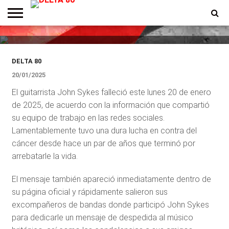
DESTACADOS
Murió John Sykes
ENTREVISTAS
PREMIOS
PRODUCCIONES
PROGRAMACION
CONTACTO
HOMEPAGE
DELTA 80
20/01/2025
El guitarrista John Sykes falleció este lunes 20 de enero
de 2025, de acuerdo con la información que compartió
su equipo de trabajo en las redes sociales.
Lamentablemente tuvo una dura lucha en contra del
cáncer desde hace un par de años que terminó por
arrebatarle la vida.
El mensaje también apareció inmediatamente dentro de
su página oficial y rápidamente salieron sus
excompañeros de bandas donde participó John Sykes
para dedicarle un mensaje de despedida al músico