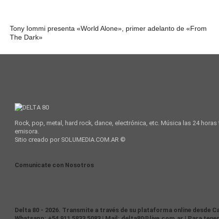
Tony Iommi presenta «World Alone», primer adelanto de «From
The Dark»
Rock, pop, metal, hard rock, dance, electrónica, etc. Música las 24 horas
emisora.
Sitio creado por SOLUMEDIA.COM.AR ©
Comunicate con Nosotros
Delta 80 - 2026. Transmite a través de su plataforma online desde Ca
Whatsapp: +54 911 5833 5083 | Mail: delta80@live.com.ar | Para tener