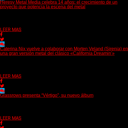
Heresy Metal Media celebra 14 años: el crecimiento de un
proyecto que potencia la escena del metal
Hay proyectos que no solo crecen con el paso del tiempo:
también ayudan a crecer a toda...
Delta 80
07/08/2026
LEER MAS
Caterina Nix vuelve a colaborar con Morten Veland (Sirenia) en
una gran versión metal del clásico «California Dreamin'»
La vocalista chilena de Chaos Magic participa junto a Helle
Bohdanova (Ignea) y Karmen Klinc (Venus 5)...
Delta 80
07/08/2026
LEER MAS
Glassrows presenta “Vértigo”, su nuevo álbum
(Elvis Attack) Glassrows presenta «Vértigo», un álbum que pone
en palabras y sonidos las emociones que atraviesan...
Delta 80
07/08/2026
LEER MAS