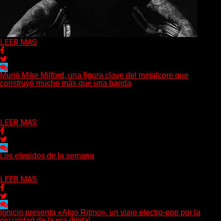
LEER MAS
Murió Mike Milford, una figura clave del metalcore que
construyó mucho más que una banda
El mundo del metalcore estadounidense recibió una noticia que
golpeó especialmente a quienes conocen la historia del...
Delta 80
09/08/2026
LEER MAS
Los elegidos de la semana
Delta 80
09/08/2026
LEER MAS
Ignicio presenta «Algo Ritmo», un viaje electro-pop por la
oscuridad de la era digital