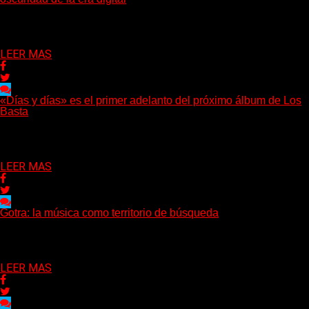
(DyM) Electro-pop, oscuridad y alienación digital se encuentran
en el nuevo EP conceptual del artista santafesino, una...
Delta 80
08/08/2026
LEER MAS
«Días y días» es el primer adelanto del próximo álbum de Los
Basta
(Nadya Cabrera) Los Basta presentan “Días y días”, primer
adelanto de lo que será su segundo álbum...
Delta 80
08/08/2026
LEER MAS
Gotra: la música como territorio de búsqueda
Hay músicas que buscan respuestas y otras que prefieren abrir
preguntas. En ese territorio, donde el sonido...
Delta 80
08/08/2026
LEER MAS