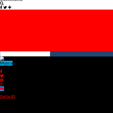
Facebook
Twitter
Instagram
YouTube
RSS
Musica
Se lanzó «Brute Force» de Slighter, nueva canción y video
Se lanzó «Brute Force» de Slighter, nueva canción y video
Delta 80
20/01/2025