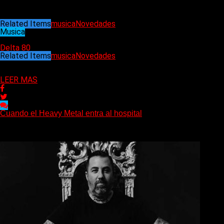
Psyklon Industries en YouTube! ¡Hay versiones exclusivas de
«Brute force»
aptas para DJ exclusivamente en Bandcamp!
Related Items
musica
Novedades
Musica
20/01/2025
Delta 80
Related Items
musica
Novedades
Puede interesarte
LEER MAS
Cuando el Heavy Metal entra al hospital
The Scepter, un paciente de 27 años y una historia sobre
música, comunidad y las distintas maneras...
Delta 80
09/08/2026