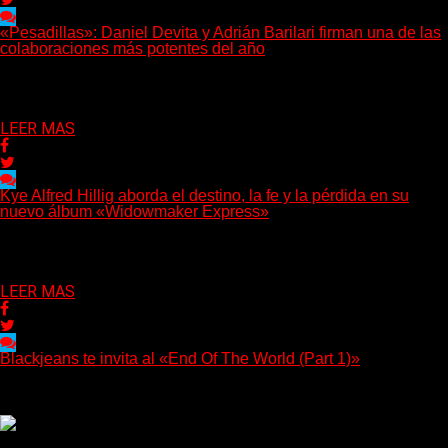
«Pesadillas»: Daniel Devita y Adrián Barilari firman una de las
colaboraciones más potentes del año
Hay canciones que nacen para acompañar un momento y otras
que buscan dejar una marca. «Pesadillas», la...
Delta 80
06/08/2026
LEER MAS
Kye Alfred Hillig aborda el destino, la fe y la pérdida en su
nuevo álbum «Widowmaker Express»
(No Rules) El cantautor de Tacoma, Kye Alfred Hillig, regresa
con «Widowmaker Express», un nuevo álbum profundamente...
Delta 80
06/08/2026
LEER MAS
Blackjeans te invita al «End Of The World (Part 1)»
(Tallulah PR) Hoy, el artista neoyorquino Blackjeans invita a los
oyentes a su universo salvaje y teatral...
Delta 80
06/08/2026
Rock, pop, metal, hard rock, dance, electrónica, etc. Música las