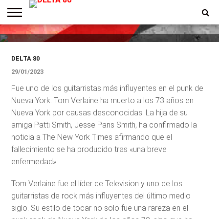
Murió Tom Verlaine, guitarrista
fundador de Television
ENTREVISTAS
PREMIOS
PRODUCCIONES
PROGRAMACION
CONTACTO
HOMEPAGE
DELTA 80
29/01/2023
Fue uno de los guitarristas más influyentes en el punk de
Nueva York. Tom Verlaine ha muerto a los 73 años en
Nueva York por causas desconocidas. La hija de su
amiga Patti Smith, Jesse Paris Smith, ha confirmado la
noticia a The New York Times afirmando que el
fallecimiento se ha producido tras «una breve
enfermedad».
Tom Verlaine fue el líder de Television y uno de los
guitarristas de rock más influyentes del último medio
siglo. Su estilo de tocar no solo fue una rareza en el