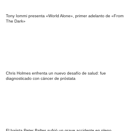
Tony Iommi presenta «World Alone», primer adelanto de «From
The Dark»
Chris Holmes enfrenta un nuevo desafío de salud: fue
diagnosticado con cáncer de próstata
El bajista Peter Baltes sufrió un grave accidente en pleno