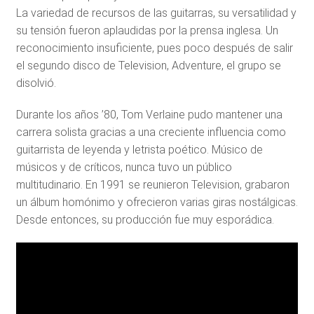
La variedad de recursos de las guitarras, su versatilidad y
su tensión fueron aplaudidas por la prensa inglesa. Un
reconocimiento insuficiente, pues poco después de salir
el segundo disco de Television, Adventure, el grupo se
disolvió.
Durante los años ’80, Tom Verlaine pudo mantener una
carrera solista gracias a una creciente influencia como
guitarrista de leyenda y letrista poético. Músico de
músicos y de críticos, nunca tuvo un público
multitudinario. En 1991 se reunieron Television, grabaron
un álbum homónimo y ofrecieron varias giras nostálgicas.
Desde entonces, su producción fue muy esporádica.