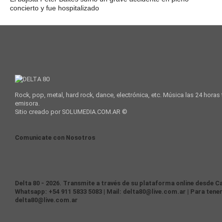
concierto y fue hospitalizado
Rock, pop, metal, hard rock, dance, electrónica, etc. Música las 24 horas
emisora.
Sitio creado por SOLUMEDIA.COM.AR ©
Comunicate con Nosotros
Delta 80 - 2026. Transmite a través de su plataforma online desde Ca
Whatsapp: +54 911 5833 5083 | Mail: delta80@live.com.ar | Para tener
delta80@live.com.ar