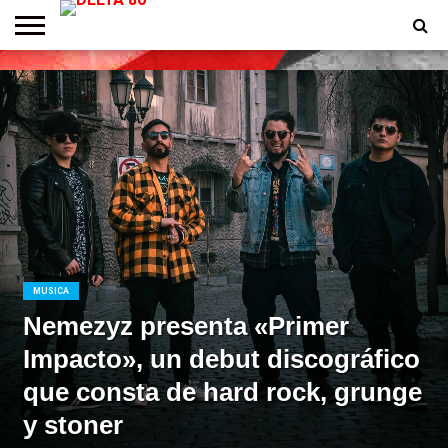
ENTREVISTAS
PREMIOS
PRODUCCIONES
PROGRAMACION
CONTACTO
HOMEPAGE
MUSICA
Nemezyz presenta «Primer
Impacto», un debut discográfico
que consta de hard rock, grunge
y stoner