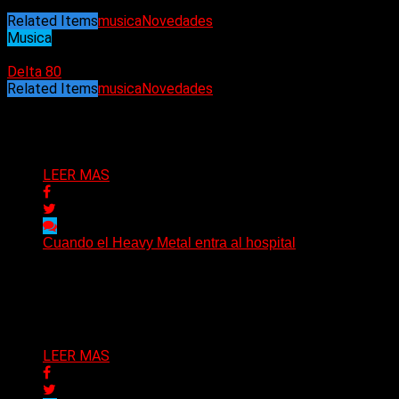
Related Items
musica
Novedades
Musica
21/03/2024
Delta 80
Related Items
musica
Novedades
Puede interesarte
LEER MAS
Cuando el Heavy Metal entra al hospital
The Scepter, un paciente de 27 años y una historia
sobre música, comunidad y las distintas maneras...
Delta 80
09/08/2026
LEER MAS