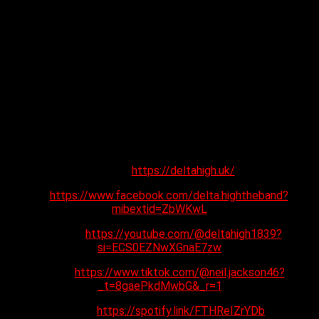
Norfolk, Reino Unido, las canciones tienen un aire ecléctico
con influencias de The Beach Boys, The Beatles, Blondie,
Motown y la banda de Los Ángeles Weezer. El resultado es
una fusión de sunshine pop, indie rock y motown.
La formación actual de la banda es Neil Jackson (compositor,
guitarrista, teclados), Charlotte Joyce (voz principal), Sotos
Yiasimi (bajo y guitarrista principal), Dave Land (ex Katrina &
The Waves, sección de metales), Damien Ives (sección de
metales), Stacy Collins (coros), Frankie Baquetas (batería) y
Simon Jarrett (sección de metales).
Website:
https://deltahigh.uk/
FB:
https://www.facebook.com/delta.hightheband?
mibextid=ZbWKwL
YouTube:
https://youtube.com/@deltahigh1839?
si=ECS0EZNwXGnaE7zw
TikTok:
https://www.tiktok.com/@neil.jackson46?
_t=8gaePkdMwbG&_r=1
Spotify:
https://spotify.link/FTHReIZrYDb