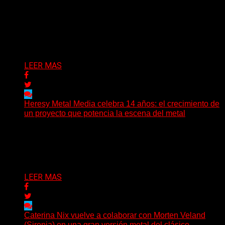
Hay músicas que buscan respuestas y otras que
prefieren abrir preguntas. En ese territorio, donde el
sonido...
Delta 80
08/08/2026
LEER MAS
Heresy Metal Media celebra 14 años: el crecimiento de
un proyecto que potencia la escena del metal
Hay proyectos que no solo crecen con el paso del
tiempo: también ayudan a crecer a toda...
Delta 80
07/08/2026
LEER MAS
Caterina Nix vuelve a colaborar con Morten Veland
(Sirenia) en una gran versión metal del clásico