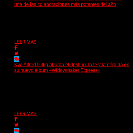
una de las colaboraciones más potentes del año
Hay canciones que nacen para acompañar un momento
y otras que buscan dejar una marca. «Pesadillas», la...
Delta 80
06/08/2026
LEER MAS
Kye Alfred Hillig aborda el destino, la fe y la pérdida en
su nuevo álbum «Widowmaker Express»
(No Rules) El cantautor de Tacoma, Kye Alfred Hillig,
regresa con «Widowmaker Express», un nuevo álbum
profundamente...
Delta 80
06/08/2026
LEER MAS