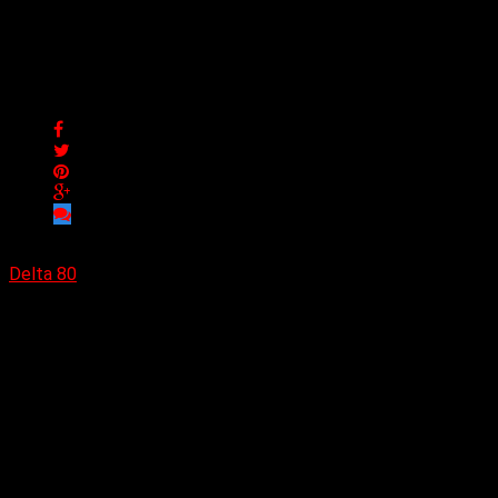
Nueva música de Delta
High, «Sunshine Girl»
Nueva música de Delta High, «Sunshine Girl»
Delta 80
21/03/2024