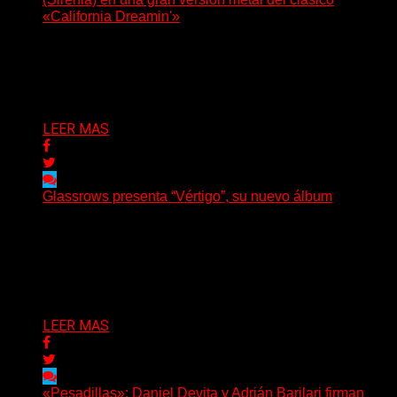
«California Dreamin'»
La vocalista chilena de Chaos Magic participa junto a
Helle Bohdanova (Ignea) y Karmen Klinc (Venus 5)...
Delta 80
07/08/2026
LEER MAS
Glassrows presenta “Vértigo”, su nuevo álbum
(Elvis Attack) Glassrows presenta «Vértigo», un álbum
que pone en palabras y sonidos las emociones que
atraviesan...
Delta 80
07/08/2026
LEER MAS
«Pesadillas»: Daniel Devita y Adrián Barilari firman