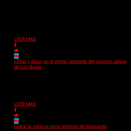
(DyM) Electro-pop, oscuridad y alienación digital se
encuentran en el nuevo EP conceptual del artista
santafesino, una...
Delta 80
08/08/2026
LEER MAS
«Días y días» es el primer adelanto del próximo álbum
de Los Basta
(Nadya Cabrera) Los Basta presentan “Días y días”,
primer adelanto de lo que será su segundo álbum...
Delta 80
08/08/2026
LEER MAS
Gotra: la música como territorio de búsqueda