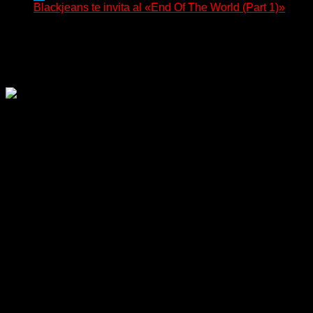
Blackjeans te invita al «End Of The World (Part 1)»
(Tallulah PR) Hoy, el artista neoyorquino Blackjeans
invita a los oyentes a su universo salvaje y teatral...
Delta 80
06/08/2026
Rock, pop, metal, hard rock, dance, electrónica, etc. Música
las 24 horas todo el año sin cambiar de emisora.
Sitio creado por SOLUMEDIA.COM.AR ©
Comunicate con Nosotros
Delta 80 - 2026. Transmite a través de
su plataforma online desde Caseros,
3F, Bs. As., Argentina. Whatsapp: +54
911 5833 5083 | Mail:
delta80@live.com.ar | Para tener un
espacio: delta80@live.com.ar