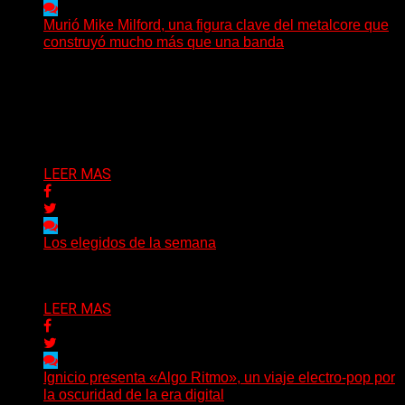
Murió Mike Milford, una figura clave del metalcore que
construyó mucho más que una banda
El mundo del metalcore estadounidense recibió una
noticia que golpeó especialmente a quienes conocen la
historia del...
Delta 80
09/08/2026
LEER MAS
Los elegidos de la semana
Delta 80
09/08/2026
LEER MAS
Ignicio presenta «Algo Ritmo», un viaje electro-pop por
la oscuridad de la era digital