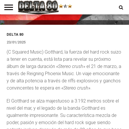
Nuevo álbum de Gotthard el 21
de marzo
ENTREVISTAS
PREMIOS
PRODUCCIONES
PROGRAMACION
CONTACTO
HOMEPAGE
DELTA 80
23/01/2025
(C Squared Music) Gotthard, la fuerza del hard rock suizo
a tener en cuenta, está lista para revelar su próximo
álbum de larga duración
«Stereo crush
» el 21 de marzo, a
través de Reigning Phoenix Music. Un viaje emocionante
y de alta potencia a través de riffs explosivos y ganchos
convincentes te espera en
«Stereo crush»
.
El Gotthard se alza majestuoso a 3.192 metros sobre el
nivel del mar, y el legado de la banda Gotthard es
igualmente impresionante. Su característica mezcla de
poder, pasión y emoción del hard rock sigue siendo