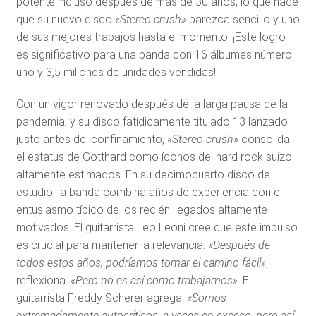
potente incluso después de más de 30 años, lo que hace
que su nuevo disco
«Stereo crush»
parezca sencillo y uno
de sus mejores trabajos hasta el momento. ¡Este logro
es significativo para una banda con 16 álbumes número
uno y 3,5 millones de unidades vendidas!
Con un vigor renovado después de la larga pausa de la
pandemia, y su disco fatídicamente titulado 13 lanzado
justo antes del confinamiento,
«Stereo crush»
consolida
el estatus de Gotthard como íconos del hard rock suizo
altamente estimados. En su decimocuarto disco de
estudio, la banda combina años de experiencia con el
entusiasmo típico de los recién llegados altamente
motivados. El guitarrista Leo Leoni cree que este impulso
es crucial para mantener la relevancia.
«Después de
todos estos años, podríamos tomar el camino fácil»
,
reflexiona.
«Pero no es así como trabajamos»
. El
guitarrista Freddy Scherer agrega:
«Somos
extremadamente autocríticos, a veces en exceso, pero así