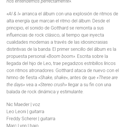
nos entendemos perfectamente»
.
«AI & I»
arranca el álbum con una explosión de ritmos de
alta energía que marcan el ritmo del álbum. Desde el
principio, el sonido de Gotthard se remonta a sus
influencias de rock clásico, al tiempo que inyecta
cualidades modernas a través de las idiosincrasias
distintivas de la banda. El primer sencillo del álbum es la
propuesta personal
«Boom boom»
. Escrita sobre la
llegada del hijo de Leo, trae pegadizos estribillos líricos
con ritmos atronadores. Gotthard ataca de nuevo con el
himno de fiesta
«Shake, shake»
, antes de que
«These are
the days»
vea a
«Stereo crush»
llegar a su fin con una
balada de rock dinámica y estimulante.
Nic Maeder | voz
Leo Leoni | guitarra
Freddy Scherer | guitarra
Marc Lynn | bajo