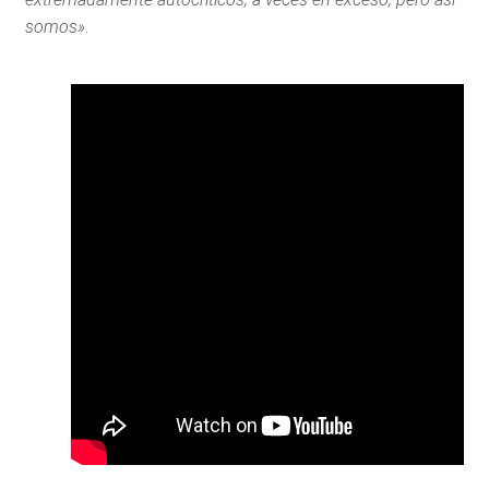
somos»
.