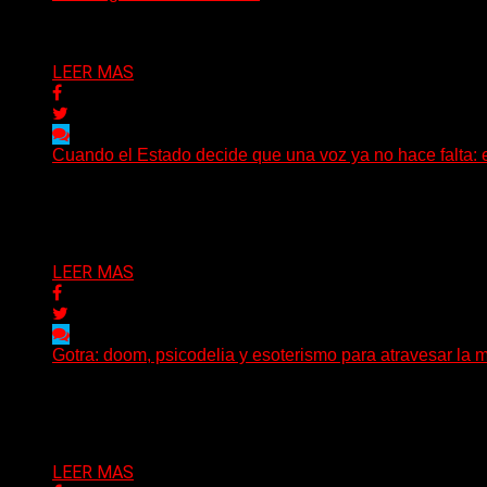
Delta 80
02/08/2026
LEER MAS
Cuando el Estado decide que una voz ya no hace falta: 
Hay noticias que se leen en pocos segundos y, sin embar
Delta 80
01/08/2026
LEER MAS
Gotra: doom, psicodelia y esoterismo para atravesar la m
Julián Barabino presenta Gotra, un nuevo proyecto que cru
Delta 80
31/07/2026
LEER MAS