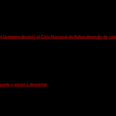
el Gobierno disolvió el Coro Nacional de Niños después de cas
go, necesitan mucho más tiempo para ser...
uerte y volver a despertar
za la densidad del doom y el metal alternativo...