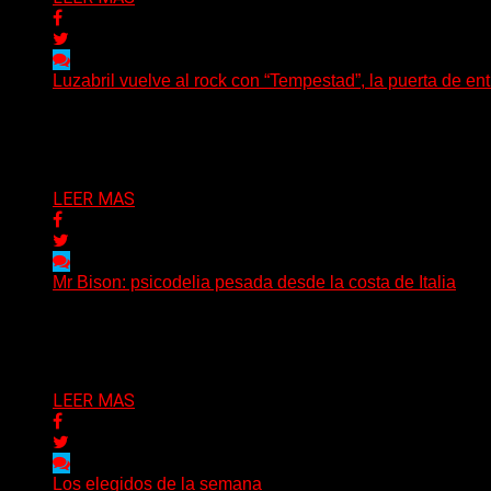
Luzabril vuelve al rock con “Tempestad”, la puerta de en
(SG) La cantante, compositora y realizadora argentina inau
Delta 80
04/08/2026
LEER MAS
Mr Bison: psicodelia pesada desde la costa de Italia
(Brian Heason HBM Promotions/Music Plugger) Desde un p
Delta 80
03/08/2026
LEER MAS
Los elegidos de la semana