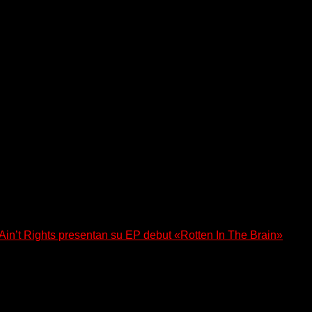
n’t Rights presentan su EP debut «Rotten In The Brain»
, lanzó su EP debut, «Rotten In The Brain»,...