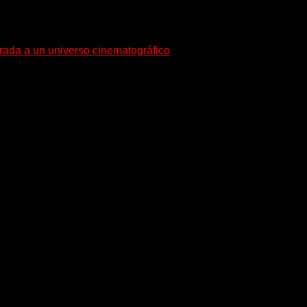
trada a un universo cinematográfico
gura con su nuevo single y videoclip una etapa artística...
equeño pueblo costero de la Toscana llega Mr Bison, una...