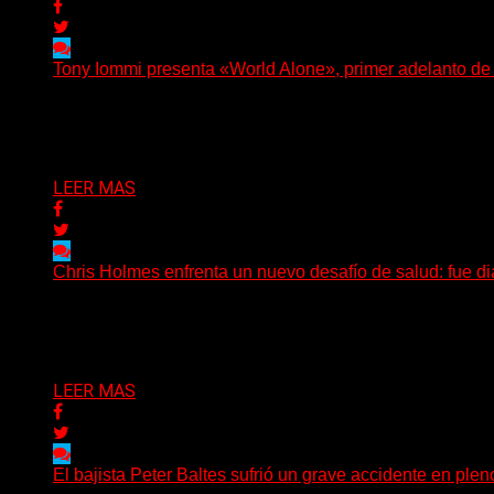
Tony Iommi presenta «World Alone», primer adelanto d
Después de más de veinte años desde su último trabajo s
Delta 80
30/07/2026
LEER MAS
Chris Holmes enfrenta un nuevo desafío de salud: fue d
El histórico guitarrista de W.A.S.P. comenzó un tratamient
Delta 80
29/07/2026
LEER MAS
El bajista Peter Baltes sufrió un grave accidente en plen