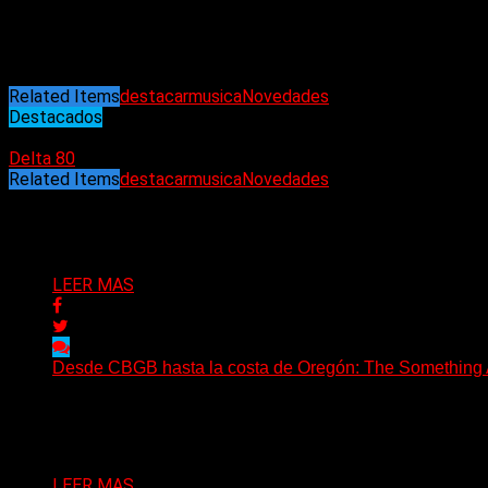
Related Items
destacar
musica
Novedades
Destacados
18/04/2024
Delta 80
Related Items
destacar
musica
Novedades
Puede interesarte
LEER MAS
Desde CBGB hasta la costa de Oregón: The Something Ai
(No Rules) The Something Ain’t Rights, de Astoria, Oregón
Delta 80
05/08/2026
LEER MAS