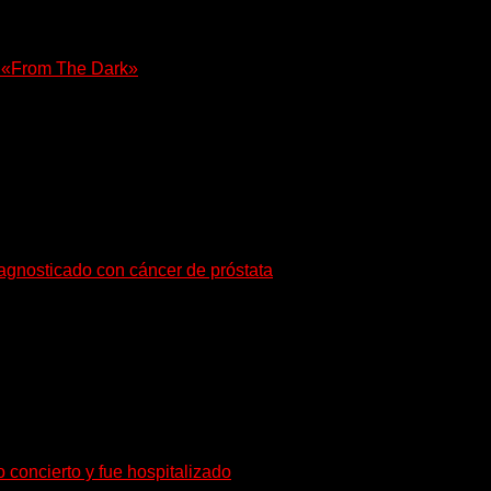
e «From The Dark»
olista, Tony Iommi confirmó el lanzamiento de...
iagnosticado con cáncer de próstata
o de radioterapia en Francia. Su esposa y mánager, Catherine...
o concierto y fue hospitalizado