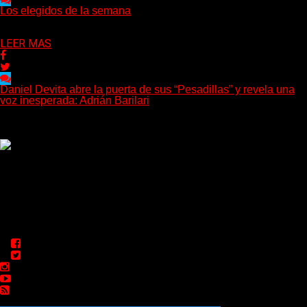
Los elegidos de la semana
Delta 80
02/08/2026
LEER MAS
Daniel Devita abre la puerta de sus “Pesadillas” y revela una
voz inesperada: Adrián Barilari
La canción todavía no fue publicada oficialmente, pero Daniel
Devita ya dejó escuchar un adelanto y confirmó...
Delta 80
02/08/2026
Rock, pop, metal, hard rock, dance, electrónica, etc. Música las
24 horas todo el año sin cambiar de emisora.
Sitio creado por SOLUMEDIA.COM.AR ©
Comunicate con Nosotros
Delta 80 - 2026. Transmite a través de su plataforma online
desde Caseros, 3F, Bs. As., Argentina. Whatsapp: +54 911
5833 5083 | Mail: delta80@live.com.ar | Para tener un
espacio: delta80@live.com.ar