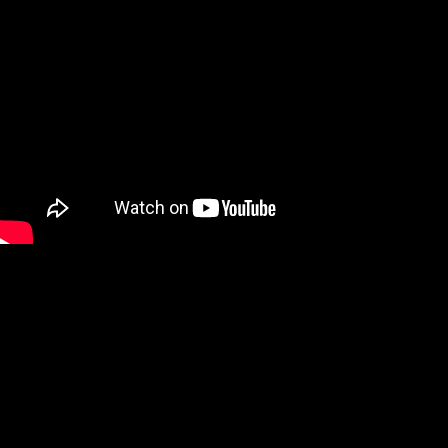
Tracklist y portada de “Symbol of eternity”:
1. The sige of Akkon
2. Battle cry
3. Hell is my purgatory
4. King of the kings
5. Symbol of eternity
6. Saladin
7. Night of Jerusalem
8. Heart of a warrior
9. Grace of god
10. Sky of swords
11. Holy Warfare
12. The last crusade