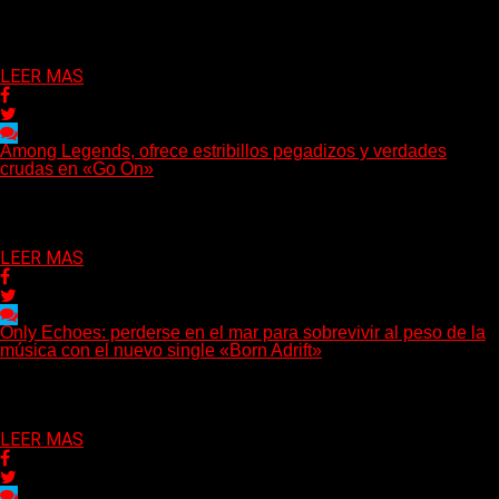
regresa con un nuevo sencillo, «UA2069», fruto de sus
recientes...
Delta 80
05/08/2026
LEER MAS
Among Legends, ofrece estribillos pegadizos y verdades
crudas en «Go On»
(No Rules) El trío punk de Ontario, Among Legends, irrumpe con
fuerza en «Lose My Grip». El...
Delta 80
05/08/2026
LEER MAS
Only Echoes: perderse en el mar para sobrevivir al peso de la
música con el nuevo single «Born Adrift»
(C Squared Music) La banda instrumental de post-metal de
Denver presenta “Born Adrift”, canción que da nombre...
Delta 80
04/08/2026
LEER MAS