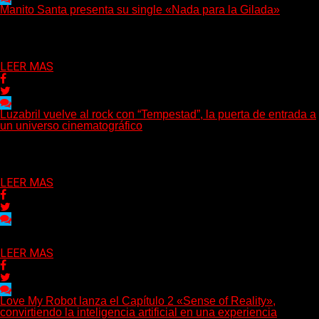
Manito Santa presenta su single «Nada para la Gilada»
(SG) Manito Santa, banda de Punk oriunda de La Plata, presenta
en sociedad su single «Nada para...
Delta 80
04/08/2026
LEER MAS
Luzabril vuelve al rock con “Tempestad”, la puerta de entrada a
un universo cinematográfico
(SG) La cantante, compositora y realizadora argentina inaugura
con su nuevo single y videoclip una etapa artística...
Delta 80
04/08/2026
LEER MAS
Delta 80
03/08/2026
LEER MAS
Love My Robot lanza el Capítulo 2 «Sense of Reality»,
convirtiendo la inteligencia artificial en una experiencia