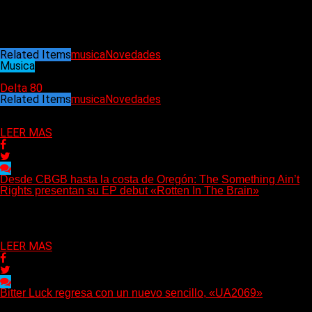
13. Hellas Hellas
(Cuartel del Metal)
Related Items
musica
Novedades
Musica
20/08/2022
Delta 80
Related Items
musica
Novedades
Puede interesarte
LEER MAS
Desde CBGB hasta la costa de Oregón: The Something Ain’t
Rights presentan su EP debut «Rotten In The Brain»
(No Rules) The Something Ain’t Rights, de Astoria, Oregón,
lanzó su EP debut, «Rotten In The Brain»,...
Delta 80
05/08/2026
LEER MAS
Bitter Luck regresa con un nuevo sencillo, «UA2069»
(Brian Heason HBM Promotions/Music Plugger) Bitter Luck