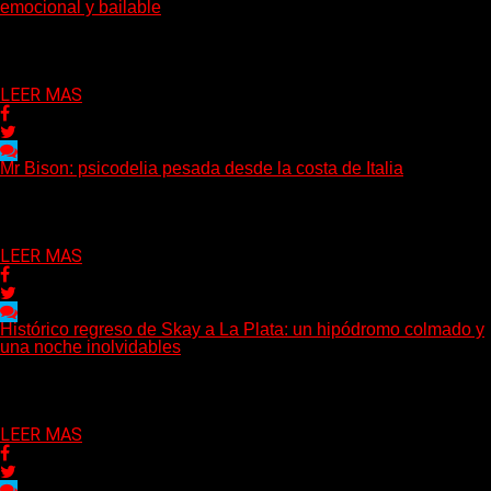
emocional y bailable
(Diego Armando Báez Peña) Convirtiendo la inteligencia artificial
en una experiencia emocional y bailable. Después de una gira...
Delta 80
03/08/2026
LEER MAS
Mr Bison: psicodelia pesada desde la costa de Italia
(Brian Heason HBM Promotions/Music Plugger) Desde un
pequeño pueblo costero de la Toscana llega Mr Bison, una...
Delta 80
03/08/2026
LEER MAS
Histórico regreso de Skay a La Plata: un hipódromo colmado y
una noche inolvidables
(Gonna Go) El guitarrista y cantante Skay regresó a La Plata,
luego de 12 años, para presentarse...
Delta 80
02/08/2026
LEER MAS