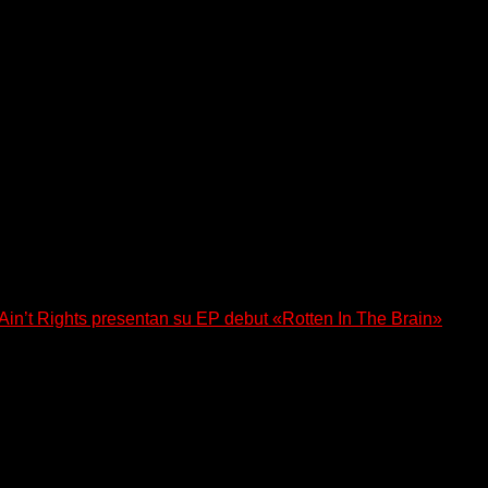
a los oyentes a su universo salvaje y teatral...
n’t Rights presentan su EP debut «Rotten In The Brain»
, lanzó su EP debut, «Rotten In The Brain»,...