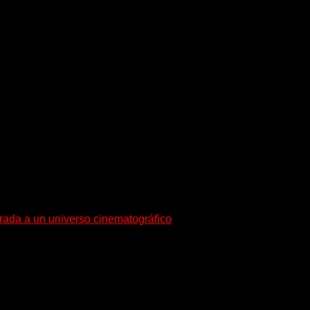
esenta en sociedad su single «Nada para...
trada a un universo cinematográfico
gura con su nuevo single y videoclip una etapa artística...