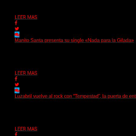
Delta 80
04/08/2026
LEER MAS
Manito Santa presenta su single «Nada para la Gilada»
(SG) Manito Santa, banda de Punk oriunda de La Plata, pr
Delta 80
04/08/2026
LEER MAS
Luzabril vuelve al rock con “Tempestad”, la puerta de en
(SG) La cantante, compositora y realizadora argentina inau
Delta 80
04/08/2026
LEER MAS