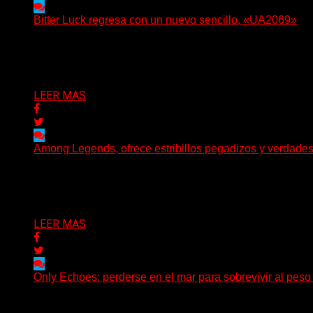
Bitter Luck regresa con un nuevo sencillo, «UA2069»
(Brian Heason HBM Promotions/Music Plugger) Bitter Luck
Delta 80
05/08/2026
LEER MAS
Among Legends, ofrece estribillos pegadizos y verdade
(No Rules) El trío punk de Ontario, Among Legends, irrump
Delta 80
05/08/2026
LEER MAS
Only Echoes: perderse en el mar para sobrevivir al peso
(C Squared Music) La banda instrumental de post-metal d