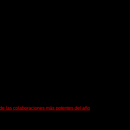
n épica en el Bonnaroo Music and Arts Festival de Tennessee. Es
Lisboa, Portugal y finaliza el 27 de Octubre en Sentrum Scene –
Checa, Polonia, Dinamarca y Suecia.
a de las colaboraciones más potentes del año
as que buscan dejar una marca. «Pesadillas», la...