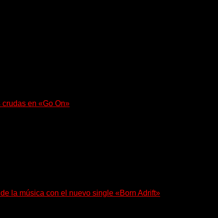
 regresa con un nuevo sencillo, «UA2069», fruto de sus recient
s crudas en «Go On»
e con fuerza en «Lose My Grip». El...
 de la música con el nuevo single «Born Adrift»
e Denver presenta “Born Adrift”, canción que da nombre...