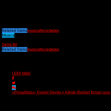
como Lollapalooza en Chile, Argentina y Brasil, y una actuació
el Reino Unido en una extensa gira como cabezas de cartel.
La gira comienza el 14 de Septiembre en LAV Lisboa Ao Vivo – 
Bélgica, Países Bajos, Alemania, Luxemburgo, Italia, República 
Related Items
musica
Novedades
Musica
06/09/2024
Delta 80
Related Items
musica
Novedades
Puede interesarte
LEER MAS
«Pesadillas»: Daniel Devita y Adrián Barilari firman un
Hay canciones que nacen para acompañar un momento y otr
Delta 80
06/08/2026