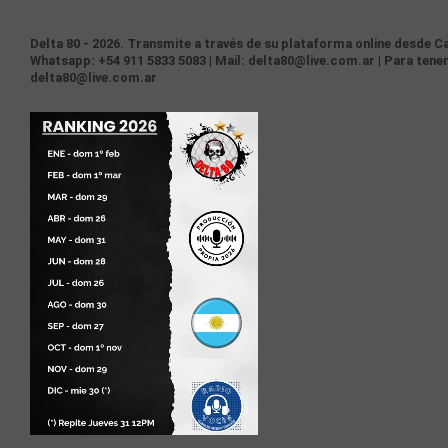
Delta 80 - 2026. Transmite a través de su plataforma online desde Ca
Whatsapp: +54 911 5833 5083 | Mail: delta80@live.com.ar | Para tener
delta80@live.com.ar