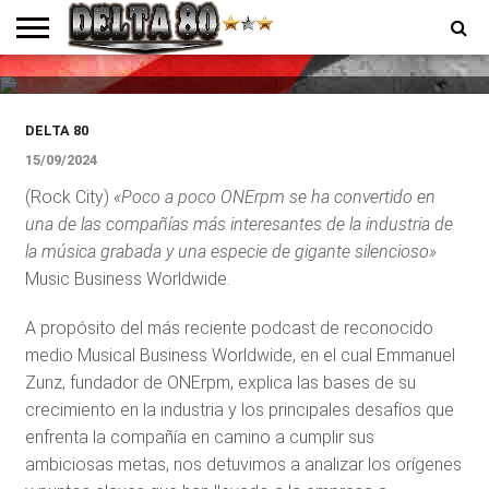
liderazgo en el competitivo
mercado de la industria musical
ENTREVISTAS
PREMIOS
PRODUCCIONES
PROGRAMACION
CONTACTO
HOMEPAGE
DELTA 80
15/09/2024
(Rock City)
«Poco a poco ONErpm se ha convertido en
una de las compañías más interesantes de la industria de
la música grabada y una especie de gigante silencioso»
Music Business Worldwide.
A propósito del más reciente podcast de reconocido
medio Musical Business Worldwide, en el cual Emmanuel
Zunz, fundador de ONErpm, explica las bases de su
crecimiento en la industria y los principales desafíos que
enfrenta la compañía en camino a cumplir sus
ambiciosas metas, nos detuvimos a analizar los orígenes