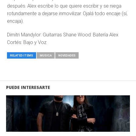
después. Alex escribe lo que quiere escribir y se niega
rotundamente a dejarse inmovilizar. Ojalá todo encaje (sí,
encaja).
Dimitri Mandylor: Guitarras Shane Wood: Batería Alex
Cortés: Bajo y Voz
RELATED ITEMS
MUSICA
NOVEDADES
PUEDE INTERESARTE