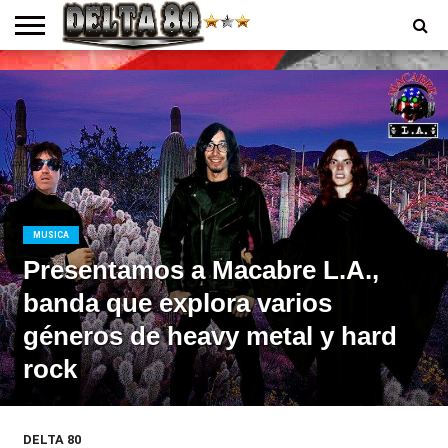
ENTREVISTAS
PREMIOS
PRODUCCIONES
PROGRAMACION
CONTACTO
HOMEPAGE
MUSICA
Presentamos a Macabre L.A.,
banda que explora varios
géneros de heavy metal y hard
rock
DELTA 80