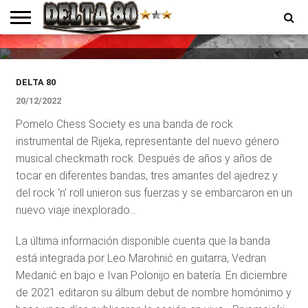
Society, banda croata de rock
instrumental
ENTREVISTAS
PREMIOS
PRODUCCIONES
PROGRAMACION
CONTACTO
HOMEPAGE
DELTA 80
20/12/2022
Pomelo Chess Society es una banda de rock
instrumental de Rijeka, representante del nuevo género
musical checkmath rock. Después de años y años de
tocar en diferentes bandas, tres amantes del ajedrez y
del rock ‘n’ roll unieron sus fuerzas y se embarcaron en un
nuevo viaje inexplorado…
La última información disponible cuenta que la banda
está integrada por
Leo Marohnić en guitarra, Vedran
Medanić en bajo e Ivan Polonijo en batería. En diciembre
de 2021 editaron su álbum debut de nombre homónimo y