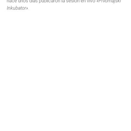
hace unos días publicaron
la sesión en vivo
«Prvomajski
Inkubator»
.