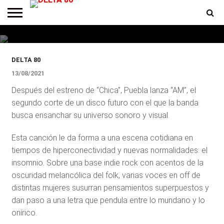
Puebla presenta “AM”, su nuevo
single
ENTREVISTAS
PREMIOS
PRODUCCIONES
PROGRAMACION
CONTACTO
HOMEPAGE
DELTA 80
13/08/2021
Después del estreno de “Chica”, Puebla lanza “AM”, el
segundo corte de un disco futuro con el que la banda
busca ensanchar su universo sonoro y visual.
Esta canción le da forma a una escena cotidiana en
tiempos de hiperconectividad y nuevas normalidades: el
insomnio. Sobre una base indie rock con acentos de la
oscuridad melancólica del folk, varias voces en off de
distintas mujeres susurran pensamientos superpuestos y
dan paso a una letra que pendula entre lo mundano y lo
onírico.