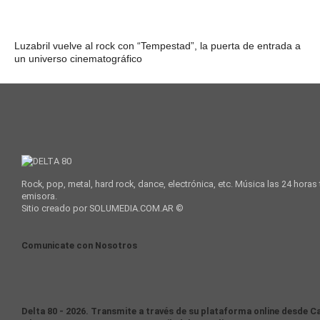
Luzabril vuelve al rock con “Tempestad”, la puerta de entrada a
un universo cinematográfico
Rock, pop, metal, hard rock, dance, electrónica, etc. Música las 24 horas
emisora.
Sitio creado por SOLUMEDIA.COM.AR ©
Comunicate con Nosotros
Delta 80 - 2026. Transmite a través de su plataforma online desde Ca