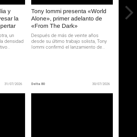
ia y
Tony Iommi presenta «World
esar la
Alone», primer adelanto de
pertar
«From The Dark»
tra, un
Después de más de veinte años
la densidad
desde su último trabajo solista, Tony
ivo...
Iommi confirmó el lanzamiento de...
31/07/2026
Delta 80
30/07/2026
LEER
MAS