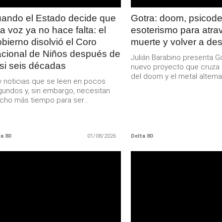
ando el Estado decide que
Gotra: doom, psicodel
a voz ya no hace falta: el
esoterismo para atrav
bierno disolvió el Coro
muerte y volver a des
cional de Niños después de
Julián Barabino presenta Go
si seis décadas
nuevo proyecto que cruza 
del doom y el metal alternat
 noticias que se leen en pocos
undos y, sin embargo, necesitan
ho más tiempo para ser...
a 80
01/08/2026
Delta 80
LEER
LEER
MAS
MAS