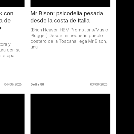
ck con
Mr Bison: psicodelia pesada
ta de
desde la costa de Italia
o
(Brian Heason HBM Promotions/Music
Plugger) Desde un pequeño pueblo
costero de la Toscana llega Mr Bison,
ora y
una...
gura con su
a etapa
04/08/2026
Delta 80
03/08/2026
LEER
MAS