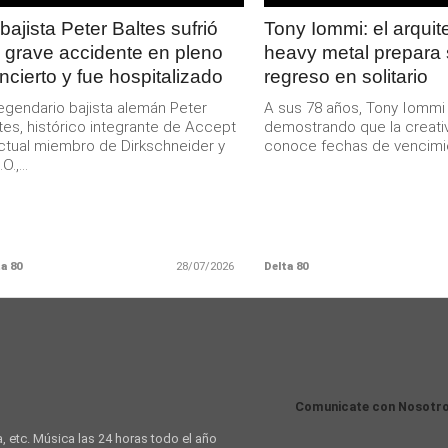
 bajista Peter Baltes sufrió
Tony Iommi: el arquit
 grave accidente en pleno
heavy metal prepara
ncierto y fue hospitalizado
regreso en solitario
legendario bajista alemán Peter
A sus 78 años, Tony Iommi
tes, histórico integrante de Accept
demostrando que la creati
ctual miembro de Dirkschneider y
conoce fechas de vencimien
O.,...
a 80
28/07/2026
Delta 80
Comunicate con Nosotr
a, etc. Música las 24 horas todo el año