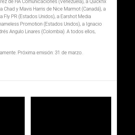
lvarez de HA Comunicaciones (Venezuela), a Quickfix
), a Chad y Mavis Harris de Nice Marmot (Canadá), a
, a Fly PR (Estados Unidos), a Earshot Media
Shameless Promotion (Estados Unidos), a Ignacio
és Angulo Linares (Colombia). A todos ellos,
evamente. Próxima emisión: 31 de marzo.
LEER
MAS