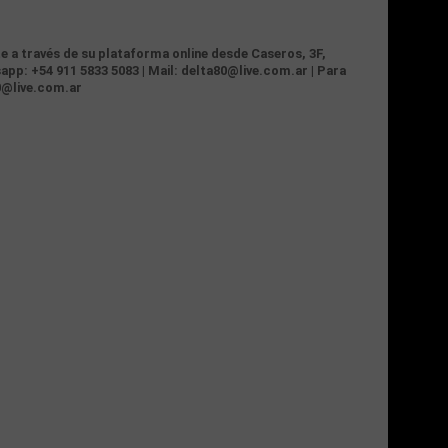
te a través de su plataforma online desde Caseros, 3F,
app: +54 911 5833 5083 | Mail: delta80@live.com.ar | Para
0@live.com.ar