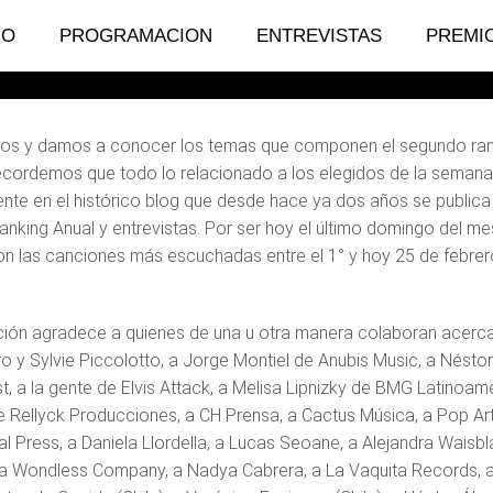
o de Delta 80
IO
PROGRAMACION
ENTREVISTAS
PREMI
s y damos a conocer los temas que componen el segundo ranki
ecordemos que todo lo relacionado a los elegidos de la semana
te en el histórico blog que desde hace ya dos años se publica
anking Anual y entrevistas. Por ser hoy el último domingo del m
n las canciones más escuchadas entre el 1° y hoy 25 de febrer
ión agradece a quienes de una u otra manera colaboran acercan
ro y Sylvie Piccolotto, a Jorge Montiel de Anubis Music, a Nést
t, a la gente de Elvis Attack, a Melisa Lipnizky de BMG Latinoa
 Rellyck Producciones, a CH Prensa, a Cactus Música, a Pop Art
l Press, a Daniela Llordella, a Lucas Seoane, a Alejandra Wais
, a Wondless Company, a Nadya Cabrera, a La Vaquita Records, a