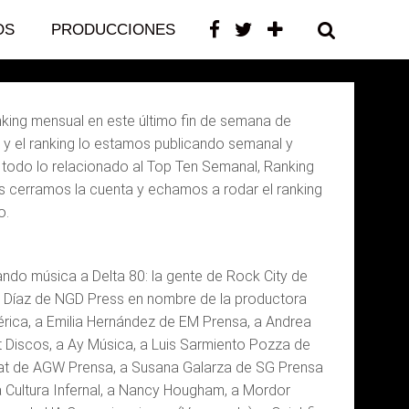
OS
PRODUCCIONES
CONTACTO
ng mensual en este último fin de semana de
 y el ranking lo estamos publicando semanal y
 todo lo relacionado al Top Ten Semanal, Ranking
es cerramos la cuenta y echamos a rodar el ranking
o.
do música a Delta 80: la gente de Rock City de
or Díaz de NGD Press en nombre de la productora
mérica, a Emilia Hernández de EM Prensa, a Andrea
 Discos, a Ay Música, a Luis Sarmiento Pozza de
blat de AGW Prensa, a Susana Galarza de SG Prensa
 Cultura Infernal, a Nancy Hougham, a Mordor