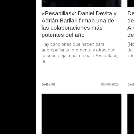
«Pesadillas»: Daniel Devita y
De
Adrián Barilari firman una de
de
las colaboraciones más
Ai
potentes del año
de
Hay canciones que nacen para
(No
acompañar un momento y otras que
de 
buscan dejar una marca. «Pesadillas»,
«Ro
la...
Delta 80
06/08/2026
Delt
LEER
MAS