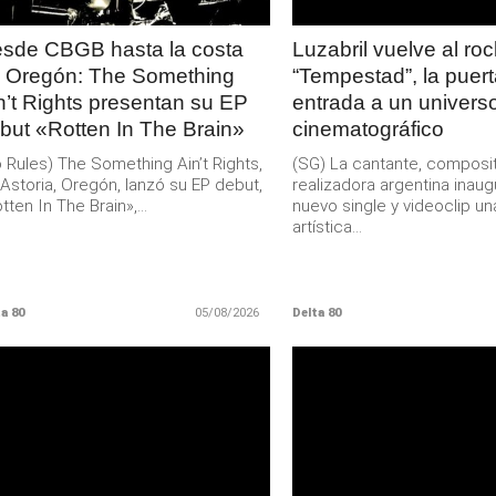
sde CBGB hasta la costa
Luzabril vuelve al ro
 Oregón: The Something
“Tempestad”, la puer
n’t Rights presentan su EP
entrada a un univers
but «Rotten In The Brain»
cinematográfico
 Rules) The Something Ain’t Rights,
(SG) La cantante, composit
Astoria, Oregón, lanzó su EP debut,
realizadora argentina inau
tten In The Brain»,...
nuevo single y videoclip un
artística...
a 80
05/08/2026
Delta 80
LEER
LEER
MAS
MAS