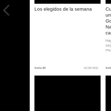
Los elegidos de la semana
Cu
un
Go
Na
ca
Hay
seg
muc
Delta 80
02/08/2026
Delt
LEER
MAS