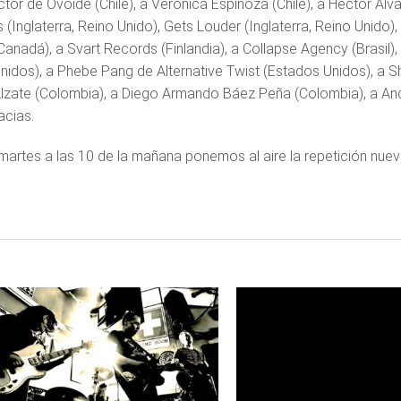
íctor de Ovoide (Chile), a Verónica Espinoza (Chile), a Héctor Á
 (Inglaterra, Reino Unido), Gets Louder (Inglaterra, Reino Unido
Canadá), a Svart Records (Finlandia), a Collapse Agency (Brasil)
nidos), a Phebe Pang de Alternative Twist (Estados Unidos), a 
zate (Colombia), a Diego Armando Báez Peña (Colombia), a Andr
cias.
 martes a las 10 de la mañana ponemos al aire la repetición nu
LEER
LEER
MAS
MAS