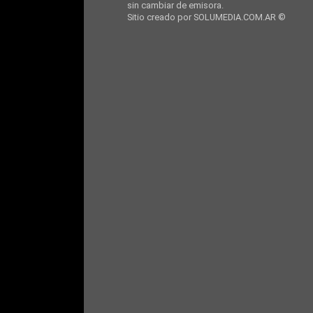
sin cambiar de emisora.
Sitio creado por SOLUMEDIA.COM.AR ©