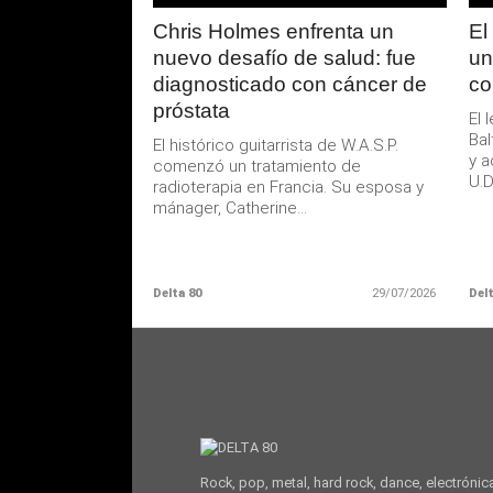
Chris Holmes enfrenta un
El
nuevo desafío de salud: fue
un
diagnosticado con cáncer de
co
próstata
El 
Bal
El histórico guitarrista de W.A.S.P.
y a
comenzó un tratamiento de
U.D.
radioterapia en Francia. Su esposa y
mánager, Catherine...
Delta 80
29/07/2026
Delt
Rock, pop, metal, hard rock, dance, electrónic