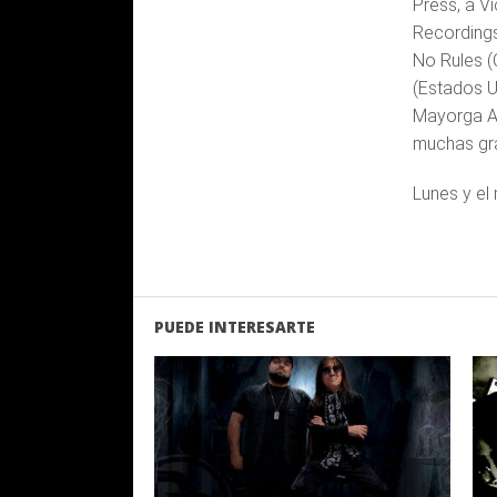
Press, a V
Recordings
No Rules (
(Estados U
Mayorga Al
muchas gra
Lunes y el
PUEDE INTERESARTE
LEER
MAS