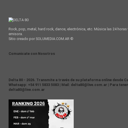
Rock, pop, metal, hard rock, dance, electrónica, etc. Música las 24 horas
emisora.
Sitio creado por SOLUMEDIA.COM.AR ©
Comunicate con Nosotros
Delta 80 - 2026. Transmite a través de su plataforma online desde Ca
Whatsapp: +54 911 5833 5083 | Mail: delta80@live.com.ar | Para tener
delta80@live.com.ar