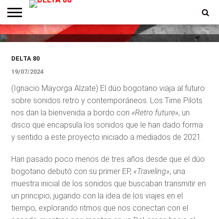
«Retro Future»: un DeLorean
musical junto a Time Pilots
ENTREVISTAS
PREMIOS
PRODUCCIONES
PROGRAMACION
CONTACTO
HOMEPAGE
DELTA 80
19/07/2024
(Ignacio Mayorga Alzate) El dúo bogotano viaja al futuro
sobre sonidos retro y contemporáneos. Los Time Pilots
nos dan la bienvenida a bordo con
«Retro future»
, un
disco que encapsula los sonidos que le han dado forma
y sentido a este proyecto iniciado a mediados de 2021.
Han pasado poco menos de tres años desde que el dúo
bogotano debutó con su primer EP,
«Traveling»
, una
muestra inicial de los sonidos que buscaban transmitir en
un principio, jugando con la idea de los viajes en el
tiempo, explorando ritmos que nos conectan con el