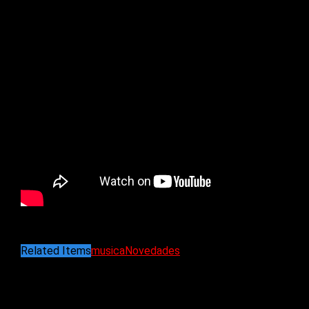
(Blabbermouth)
Related Items
musica
Novedades
Puede interesarte