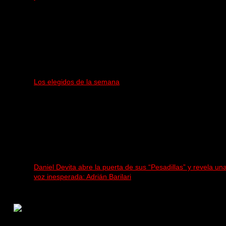
Los elegidos de la semana
Daniel Devita abre la puerta de sus “Pesadillas” y revela un
voz inesperada: Adrián Barilari
Rock, pop, metal, hard rock, dance, electrónica, etc.